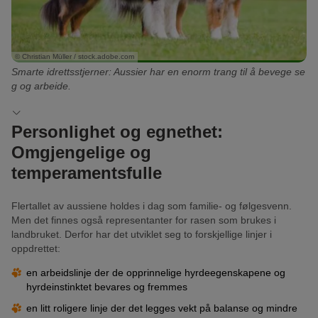
red-merle (copper): Merlefarget (rød/brun) med
kobberfargede tegninger
black-tri: Svart med hvite og kobberfargede tegninger
red-tri: Rød med hvite og kobberfargede tegninger
© Christian Müller / stock.adobe.com
Smarte idrettsstjerner: Aussier har en enorm trang til å bevege se
blue-merle (white/copper): Merlefarget blå/grå med
g og arbeide.
kobberfargede og hvite tegninger
red-merle (white/copper): Merlefarget rød/brun med
Personlighet og egnethet:
kobberfargede og hvite tegninger
Omgjengelige og
temperamentsfulle
Flertallet av aussiene holdes i dag som familie- og følgesvenn.
Men det finnes også representanter for rasen som brukes i
landbruket. Derfor har det utviklet seg to forskjellige linjer i
oppdrettet:
en arbeidslinje der de opprinnelige hyrdeegenskapene og
hyrdeinstinktet bevares og fremmes
en litt roligere linje der det legges vekt på balanse og mindre