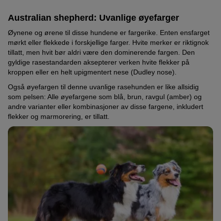
Av de fire grunnfargene resulterer 16 mulige pelsfarger:
Australian shepherd: Uvanlige øyefarger
solid black: ensfarget svart, uten tegninger
Øynene og ørene til disse hundene er fargerike. Enten ensfarget
mørkt eller flekkede i forskjellige farger. Hvite merker er riktignok
solid red: ensfarget rød, uten tegninger
tillatt, men hvit bør aldri være den dominerende fargen. Den
blue-merle: marmorert svart med grå/blå grunnfarge, uten
gyldige rasestandarden aksepterer verken hvite flekker på
tegninger
kroppen eller en helt upigmentert nese (Dudley nose).
red-merle: marmorert rød/brun med lyserød/beige
Også øyefargen til denne uvanlige rasehunden er like allsidig
grunnfarge, uten tegninger
som pelsen: Alle øyefargene som blå, brun, ravgul (amber) og
andre varianter eller kombinasjoner av disse fargene, inkludert
black-bi (copper): svart med kobberfargede tegninger
flekker og marmorering, er tillatt.
black-bi (white): svart med hvite tegninger
red-bi (copper): Rød med kobberfargede tegninger
red-bi (white): Rød med hvite tegninger
blue-merle (white): Merlefarget (grå/blå) med hvite tegninger
blue-merle (copper): Merlefarget (grå/blå) med kobberfargede
tegninger
red-merle (white): Merlefarget (rød/brun) med hvite tegninger