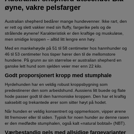
øyne, vakre pelsfarger
Australian shepherd bedårer mange hundevenner. Ikke rart, den
er rett og slett vakker med sin fluffy, fargerike pels og de
strålende øynene! Karakteristisk er den kraftige og muskuløse,
men smidige kroppen – alltid litt lengre enn høy.
Med en mankehøyde på 51 til 58 centimeter hos hannhunder og
46 til 53 centimeter hos tisper hører den til de mellomstore
hundene. På grunn av sin størrelse er australian shepherd en
ganske lett hund som sjelden veier mer enn 22 kilo.
Godt proporsjonert kropp med stumphale
Hyrdehunden har en veldig robust kroppsbygning som
predestinerer den som arbeidshund. Aussiens litt buede og flate
hode passer godt til den harmoniske kroppen. Den har et kraftig
saksebitt og trekantede ører som sitter høyt på hodet.
Når hunden er veldig konsentrert og oppmerksom, vipper ørene
litt fremover eller til siden. Typisk for noen hunder av denne rasen
er den medfødte stumphalen, også kalt «natural bobtail» (NBT).
Værbestandig pels med allsidige fargevarianter