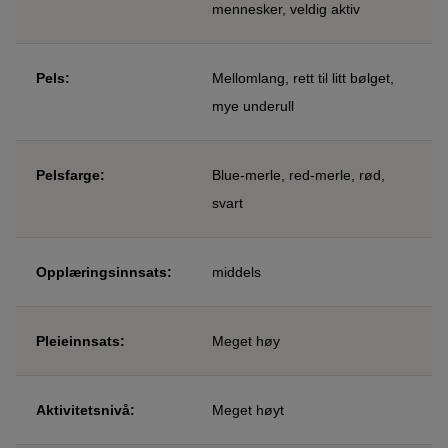
mennesker, veldig aktiv
Pels:
Mellomlang, rett til litt bølget,
mye underull
Pelsfarge:
Blue-merle, red-merle, rød,
svart
Opplæringsinnsats:
middels
Pleieinnsats:
Meget høy
Aktivitetsnivå:
Meget høyt