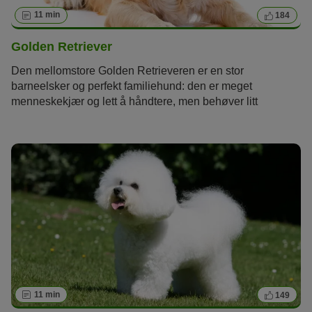
11 min
184
Golden Retriever
Den mellomstore Golden Retrieveren er en stor
barneelsker og perfekt familiehund: den er meget
menneskekjær og lett å håndtere, men behøver litt
pelspleie og mye bevegelse.
11 min
149