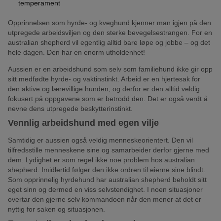
temperament
Opprinnelsen som hyrde- og kveghund kjenner man igjen på den
utpregede arbeidsviljen og den sterke bevegelsestrangen. For en
australian shepherd vil egentlig alltid bare løpe og jobbe – og det
hele dagen. Den har en enorm utholdenhet!
Aussien er en arbeidshund som selv som familiehund ikke gir opp
sitt medfødte hyrde- og vaktinstinkt. Arbeid er en hjertesak for
den aktive og lærevillige hunden, og derfor er den alltid veldig
fokusert på oppgavene som er betrodd den. Det er også verdt å
nevne dens utpregede beskytterinstinkt.
Vennlig arbeidshund med egen vilje
Samtidig er aussien også veldig menneskeorientert. Den vil
tilfredsstille menneskene sine og samarbeider derfor gjerne med
dem. Lydighet er som regel ikke noe problem hos australian
shepherd. Imidlertid følger den ikke ordren til eierne sine blindt.
Som opprinnelig hyrdehund har australian shepherd beholdt sitt
eget sinn og dermed en viss selvstendighet. I noen situasjoner
overtar den gjerne selv kommandoen når den mener at det er
nyttig for saken og situasjonen.