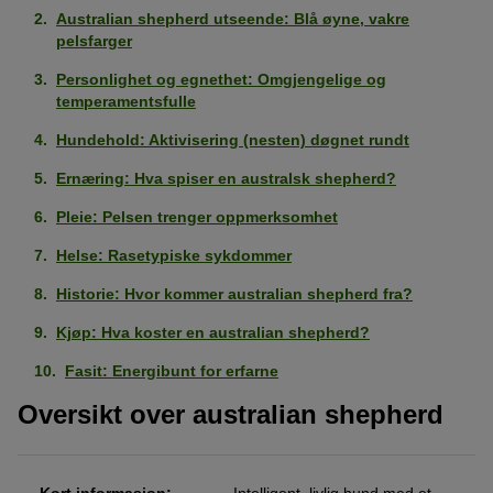
Australian shepherd utseende: Blå øyne, vakre
pelsfarger
Personlighet og egnethet: Omgjengelige og
temperamentsfulle
Hundehold: Aktivisering (nesten) døgnet rundt
Ernæring: Hva spiser en australsk shepherd?
Pleie: Pelsen trenger oppmerksomhet
Helse: Rasetypiske sykdommer
Historie: Hvor kommer australian shepherd fra?
Kjøp: Hva koster en australian shepherd?
Fasit: Energibunt for erfarne
Oversikt over australian shepherd
Kort informasjon:
Intelligent, livlig hund med et