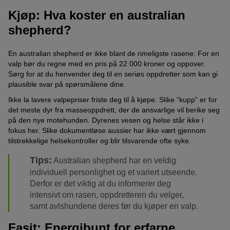
1993. Tre år senere, i 1996, anerkjente også FCI (Fédération
Kjøp: Hva koster en australian
Cynologique Internationale) australian shepherd som en
selvstendig hunderase. FCI fører aussien med
shepherd?
standardnummeret 342 i gruppe 1 av hyrde- og gjeterhundene
og i seksjon 1 av schæferhundene.
En australian shepherd er ikke blant de rimeligste rasene: For en
valp bør du regne med en pris på 22 000 kroner og oppover.
Sørg for at du henvender deg til en seriøs oppdretter som kan gi
plausible svar på spørsmålene dine.
Ikke la lavere valpepriser friste deg til å kjøpe. Slike “kupp” er for
det meste dyr fra masseoppdrett, der de ansvarlige vil berike seg
på den nye motehunden. Dyrenes vesen og helse står ikke i
fokus her. Slike dokumentløse aussier har ikke vært gjennom
tilstrekkelige helsekontroller og blir tilsvarende ofte syke.
Tips:
Australian shepherd har en veldig
individuell personlighet og et variert utseende.
Derfor er det viktig at du informerer deg
intensivt om rasen, oppdretteren du velger,
samt avlshundene deres før du kjøper en valp.
Fasit: Energibunt for erfarne