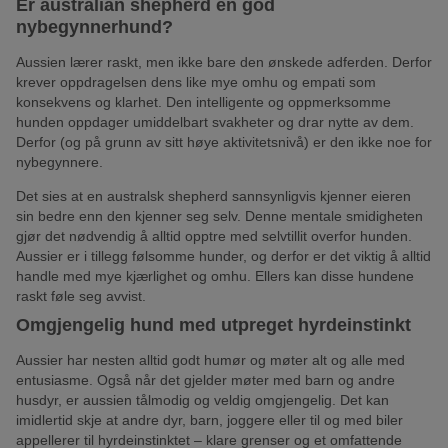
Er australian shepherd en god
nybegynnerhund?
Aussien lærer raskt, men ikke bare den ønskede adferden. Derfor
krever oppdragelsen dens like mye omhu og empati som
konsekvens og klarhet. Den intelligente og oppmerksomme
hunden oppdager umiddelbart svakheter og drar nytte av dem.
Derfor (og på grunn av sitt høye aktivitetsnivå) er den ikke noe for
nybegynnere.
Det sies at en australsk shepherd sannsynligvis kjenner eieren
sin bedre enn den kjenner seg selv. Denne mentale smidigheten
gjør det nødvendig å alltid opptre med selvtillit overfor hunden.
Aussier er i tillegg følsomme hunder, og derfor er det viktig å alltid
handle med mye kjærlighet og omhu. Ellers kan disse hundene
raskt føle seg avvist.
Omgjengelig hund med utpreget hyrdeinstinkt
Aussier har nesten alltid godt humør og møter alt og alle med
entusiasme. Også når det gjelder møter med barn og andre
husdyr, er aussien tålmodig og veldig omgjengelig. Det kan
imidlertid skje at andre dyr, barn, joggere eller til og med biler
appellerer til hyrdeinstinktet – klare grenser og et omfattende