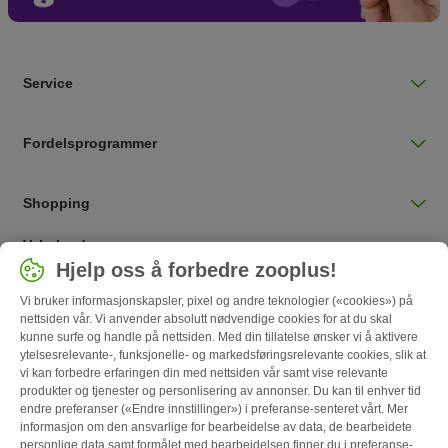
Service
Fordelsprogrammer
Shopping
Velg land
Hjelp oss å forbedre zooplus!
Norge / NO
Vi bruker informasjonskapsler, pixel og andre teknologier («cookies») på
nettsiden vår. Vi anvender absolutt nødvendige cookies for at du skal
Follow zooplus
kunne surfe og handle på nettsiden. Med din tillatelse ønsker vi å aktivere
ytelsesrelevante-, funksjonelle- og markedsføringsrelevante cookies, slik at
vi kan forbedre erfaringen din med nettsiden vår samt vise relevante
produkter og tjenester og personlisering av annonser. Du kan til enhver tid
endre preferanser («Endre innstillinger») i preferanse-senteret vårt. Mer
informasjon om den ansvarlige for bearbeidelse av data, de bearbeidete
personlige data samt formålet med bearbeidelsen finner du i preferanse-