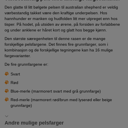
Den glatte til litt bølgete pelsen til australian shepherd er veldig
værbestandig takket være den kraftige underpelsen. Hos
hannhunder er manken og hudfolden litt mer utpreget enn hos
tisper. På hodet, på utsiden av ørene, på forsiden av forlabbene
og under anklene er håret kort og glatt hos begge kjønn.
Den største særegenheten til denne rasen er de mange
forskjellige pelsfargene. Det finnes fire grunnfarger, som i
kombinasjon og de forskjellige tegningene kan ha 16 mulige
fargevarianter.
De fire grunnfargene er:
Svart
Rød
Blue-merle (marmorert svart med grå grunnfarge)
Red-merle (marmorert rød/brun med lyserød eller beige
grunnfarge)
Andre mulige pelsfarger