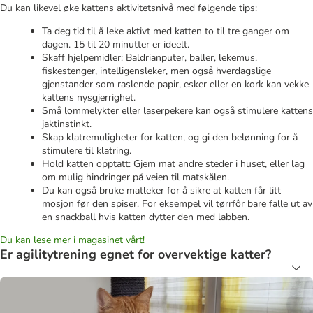
Du kan likevel øke kattens aktivitetsnivå med følgende tips:
Ta deg tid til å leke aktivt med katten to til tre ganger om
dagen. 15 til 20 minutter er ideelt.
Skaff hjelpemidler: Baldrianputer, baller, lekemus,
fiskestenger, intelligensleker, men også hverdagslige
gjenstander som raslende papir, esker eller en kork kan vekke
kattens nysgjerrighet.
Små lommelykter eller laserpekere kan også stimulere kattens
jaktinstinkt.
Skap klatremuligheter for katten, og gi den belønning for å
stimulere til klatring.
Hold katten opptatt: Gjem mat andre steder i huset, eller lag
om mulig hindringer på veien til matskålen.
Du kan også bruke matleker for å sikre at katten får litt
mosjon før den spiser. For eksempel vil tørrfôr bare falle ut av
en snackball hvis katten dytter den med labben.
Du kan lese mer i magasinet vårt!
Er agilitytrening egnet for overvektige katter?