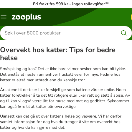
Fri frakt fra 599 kr - ingen tollavgifter**
Katalogmeny
Søk
etter
produkter
Overvekt hos katter: Tips for bedre
helse
Småspising og kos? Det er ikke bare vi mennesker som kan bli tykke.
Det anslås at nesten annenhver huskatt veier for mye. Fedme hos
katter er altså mer utbredt enn du kanskje tror.
Årsakene til dette er like forskjellige som kattene våre er unike. Noen
katter foretrekker å ta det litt roligere eller liker rett og slett å spise. Av
og til kan vi også være litt for rause med mat og godbiter. Sykdommer
kan også føre til at katter blir overvektige.
Uansett kan det gå ut over kattens helse og velvære. Vi har derfor
samlet informasjon for deg hva du trenger å vite om overvekt hos
katter og hva du kan gjøre med det.