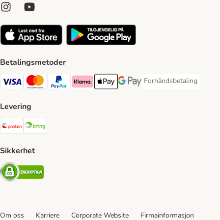
Betalingsmetoder
Forhåndsbetaling
Forhåndsbetaling Paym
Visa Payment Method
Mastercard Payment Method
PayPal Payment Method
Klarna Payment Method
Apple Pay Payment Method
Google Pay Payment Method
Levering
Posten Shipping Method
Bring Shipping Method
Sikkerhet
Security
Om oss
Karriere
Corporate Website
Firmainformasjon