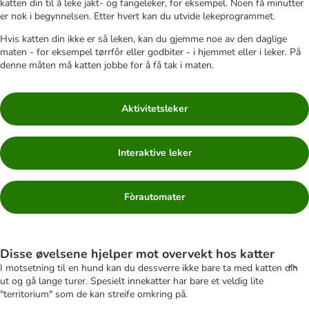
katten din til å leke jakt- og fangeleker, for eksempel. Noen få minutter
er nok i begynnelsen. Etter hvert kan du utvide lekeprogrammet.
Hvis katten din ikke er så leken, kan du gjemme noe av den daglige
maten - for eksempel tørrfôr eller godbiter - i hjemmet eller i leker. På
denne måten må katten jobbe for å få tak i maten.
Aktivitetsleker
Interaktive leker
Fòrautomater
Disse øvelsene hjelper mot overvekt hos katter
I motsetning til en hund kan du dessverre ikke bare ta med katten din
ut og gå lange turer. Spesielt innekatter har bare et veldig lite
"territorium" som de kan streife omkring på.