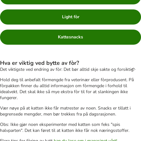
Light fòr
Kattesnacks
Hva er viktig ved bytte av fòr?
Det viktigste ved endring av fòr: Det bør alltid skje sakte og forsiktig.
Hold deg til anbefalt fòrmengde fra veterinær eller fòrprodusent. På
fòrpakken finner du alltid informasjon om fòrmengde i forhold til
idealvekt. Det skal ikke så mye ekstra fòr til for at slankingen ikke
fungerer.
Vær nøye på at katten ikke får matrester av noen. Snacks er tillatt i
begrensede mengder, men bør trekkes fra på dagsrasjonen.
Obs: Ikke gjør noen eksperimenter med katten som feks "spis
halvparten". Det kan føret til at katten ikke får nok næringsstoffer.
Flere tips for fòring av katt
kan du lese om i magasinet vårt!