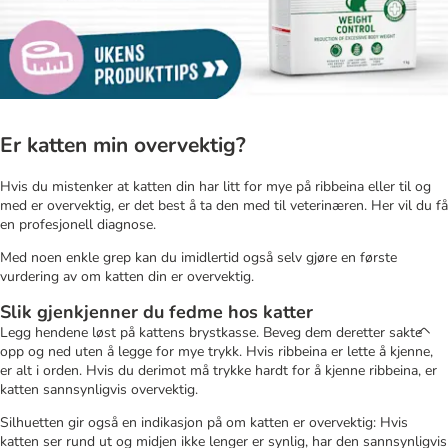
Er katten min overvektig?
Hvis du mistenker at katten din har litt for mye på ribbeina eller til og
med er overvektig, er det best å ta den med til veterinæren. Her vil du få
en profesjonell diagnose.
Med noen enkle grep kan du imidlertid også selv gjøre en første
vurdering av om katten din er overvektig.
Slik gjenkjenner du fedme hos katter
Legg hendene løst på kattens brystkasse. Beveg dem deretter sakte
opp og ned uten å legge for mye trykk. Hvis ribbeina er lette å kjenne,
er alt i orden. Hvis du derimot må trykke hardt for å kjenne ribbeina, er
katten sannsynligvis overvektig.
Silhuetten gir også en indikasjon på om katten er overvektig: Hvis
katten ser rund ut og midjen ikke lenger er synlig, har den sannsynligvis