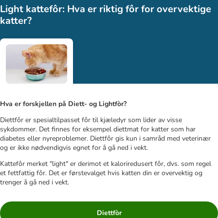
Light kattefôr: Hva er riktig fôr for overvektige
katter?
Hva er forskjellen på Diett- og Lightfòr?
Diettfôr er spesialtilpasset fôr til kjæledyr som lider av visse
sykdommer. Det finnes for eksempel diettmat for katter som har
diabetes eller nyreproblemer. Diettfôr gis kun i samråd med veterinær
og er ikke nødvendigvis egnet for å gå ned i vekt.
Kattefôr merket "light" er derimot et kaloriredusert fôr, dvs. som regel
et fettfattig fôr. Det er førstevalget hvis katten din er overvektig og
trenger å gå ned i vekt.
Diettfòr