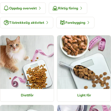
Oppdag overvekt
Riktig fòring
Tilstrekkelig aktivitet
Forebygging
Diettfôr
Light fôr