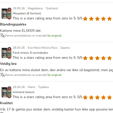
|
|
19.05.26
Magdalena
Tyskland
Mixpaket (6 Sorten)
This is a stars rating area from zero to 5: 5/5
Blandingspakke
Kattene mine ELSKER det
Denne anmeldelsen er oversatt.
Se original
|
|
28.04.26
Eva Maria Molina Ruiz
Spania
Pack mixto: 6 variedades
This is a stars rating area from zero to 5: 5/5
Veldig bra
En av kattene mine elsket dem, den andre var ikke så begeistret, men jeg
Denne anmeldelsen er oversatt.
Se original
|
|
16.04.26
Marie
Tsjekkia
míchané balení
This is a stars rating area from zero to 5: 5/5
Kvalitet
Vår 17 år gamle pus elsker dem, endelig kaster hun ikke opp posene len