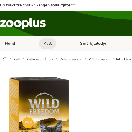
Fri frakt fra 599 kr - ingen tollavgifter**
Hund
Katt
Små kjæledyr
Åpne kategorimeny: Hund
Åpne kategorimeny: Katt
Katt
Kattemat (våtfôr)
Wild Freedom
Wild Freedom Adult skåler 