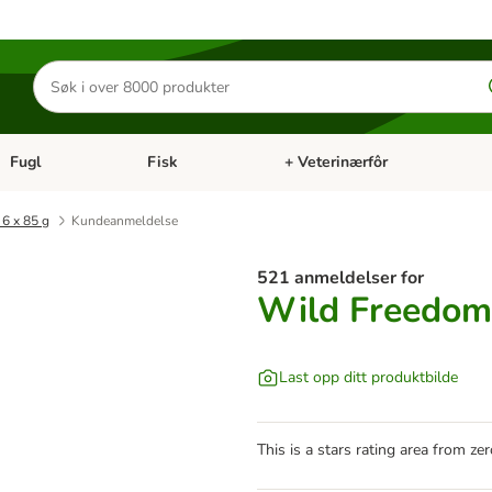
Søk
etter
produkter
Fugl
Fisk
+ Veterinærfôr
Åpne kategorimeny: Små kjæledyr
Åpne kategorimeny: Fugl
Åpne kategorimeny: Fisk
Åp
6 x 85 g
Kundeanmeldelse
521 anmeldelser for
Wild Freedom 
Last opp ditt produktbilde
This is a stars rating area from zer