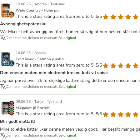
|
|
18.06.26
Andrea
Tyskland
Wide Country - Huhn pur
This is a stars rating area from zero to 5: 5/5
Avhengighetspotensial
Vår Mia er helt avhengig av fôret, hun er så ivrig at hun nesten slår bolle
Denne anmeldelsen er oversatt.
Se original
|
14.06.26
Spania
Cold River - Salmón y pollo
This is a stars rating area from zero to 5: 5/5
Den eneste maten min ekstremt kresne katt vil spise
Jeg har prøvd over 25 forskjellige kattemat, og dette er den eneste han 
Denne anmeldelsen er oversatt.
Se original
|
|
09.06.26
Tanja
Tyskland
Mixpaket (6 Sorten)
This is a stars rating area from zero to 5: 5/5
Blir godt mottatt!
Mine to eldre katter liker denne maten veldig godt. Har bestilt mange ga
Denne anmeldelsen er oversatt.
Se original