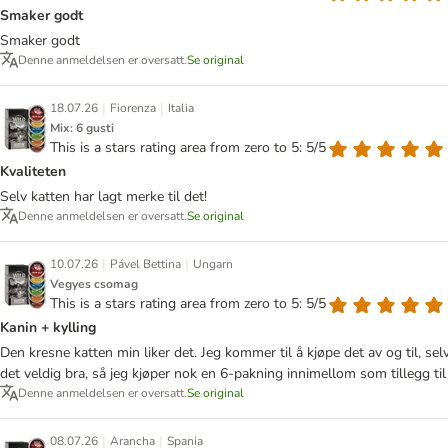
Smaker godt
Smaker godt
Denne anmeldelsen er oversatt.
Se original
|
|
18.07.26
Fiorenza
Italia
Mix: 6 gusti
This is a stars rating area from zero to 5: 5/5
Kvaliteten
Selv katten har lagt merke til det!
Denne anmeldelsen er oversatt.
Se original
|
|
10.07.26
Pável Bettina
Ungarn
Vegyes csomag
This is a stars rating area from zero to 5: 5/5
Kanin + kylling
Den kresne katten min liker det. Jeg kommer til å kjøpe det av og til, selv
det veldig bra, så jeg kjøper nok en 6-pakning innimellom som tillegg til 
Denne anmeldelsen er oversatt.
Se original
|
|
08.07.26
Arancha
Spania