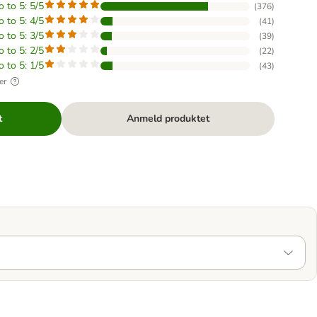
o to 5: 5/5
(
376
)
o to 5: 4/5
(
41
)
o to 5: 3/5
(
39
)
o to 5: 2/5
(
22
)
o to 5: 1/5
(
43
)
er
t
Anmeld produktet