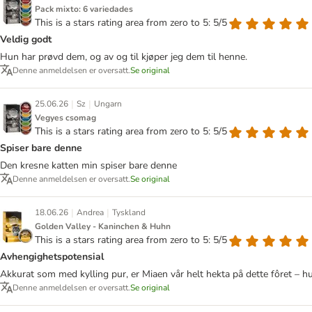
Pack mixto: 6 variedades
This is a stars rating area from zero to 5: 5/5
Veldig godt
Hun har prøvd dem, og av og til kjøper jeg dem til henne.
Denne anmeldelsen er oversatt.
Se original
|
|
25.06.26
Sz
Ungarn
Vegyes csomag
This is a stars rating area from zero to 5: 5/5
Spiser bare denne
Den kresne katten min spiser bare denne
Denne anmeldelsen er oversatt.
Se original
|
|
18.06.26
Andrea
Tyskland
Golden Valley - Kaninchen & Huhn
This is a stars rating area from zero to 5: 5/5
Avhengighetspotensial
Akkurat som med kylling pur, er Miaen vår helt hekta på dette fôret – hu
Denne anmeldelsen er oversatt.
Se original