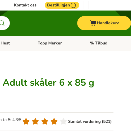
Kontakt oss
Bestill igjen
Handlekurv
Hest
Topp Merker
% Tilbud
ne kategorimeny: + Veterinærfôr
Åpne kategorimeny: Hest
Åpne kategorimeny: Top
Adult skåler 6 x 85 g
o to 5: 4.3/5
Samlet vurdering (521)