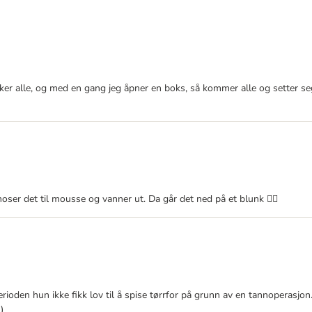
liker alle, og med en gang jeg åpner en boks, så kommer alle og setter s
oser det til mousse og vanner ut. Da går det ned på et blunk 👌🏼
erioden hun ikke fikk lov til å spise tørrfor på grunn av en tannoperasjo
)