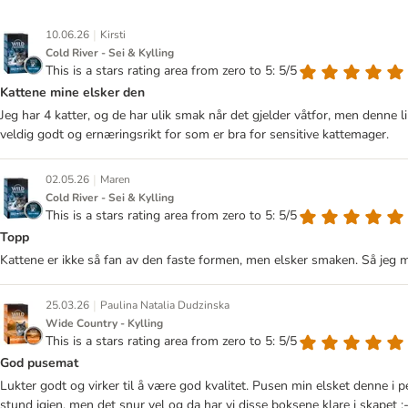
|
10.06.26
Kirsti
Cold River - Sei & Kylling
This is a stars rating area from zero to 5: 5/5
Kattene mine elsker den
Jeg har 4 katter, og de har ulik smak når det gjelder våtfor, men denne 
veldig godt og ernæringsrikt for som er bra for sensitive kattemager.
|
02.05.26
Maren
Cold River - Sei & Kylling
This is a stars rating area from zero to 5: 5/5
Topp
Kattene er ikke så fan av den faste formen, men elsker smaken. Så jeg m
|
25.03.26
Paulina Natalia Dudzinska
Wide Country - Kylling
This is a stars rating area from zero to 5: 5/5
God pusemat
Lukter godt og virker til å være god kvalitet. Pusen min elsket denne i p
stund igjen, men det snur vel og da har vi disse boksene klare i skapet :-