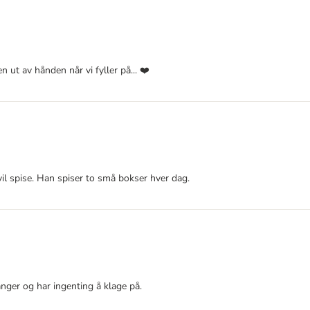
n ut av hånden når vi fyller på... ❤️
vil spise. Han spiser to små bokser hver dag.
nger og har ingenting å klage på.