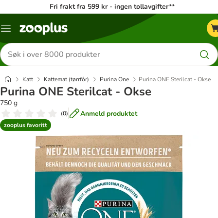
Fri frakt fra 599 kr - ingen tollavgifter**
Katalogmeny
Søk
etter
produkter
Katt
Kattemat (tørrfôr)
Purina One
Purina ONE Sterilcat - Okse
Purina ONE Sterilcat - Okse
750 g
Anmeld produktet
(
0
)
zooplus favoritt