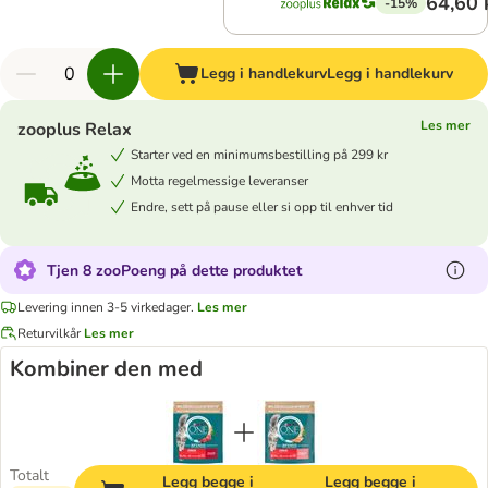
64,60 
-15%
Legg i handlekurv
Legg i handlekurv
Les mer
zooplus Relax
Starter ved en minimumsbestilling på 299 kr
Motta regelmessige leveranser
Endre, sett på pause eller si opp til enhver tid
Tjen 8 zooPoeng på dette produktet
Levering innen 3-5 virkedager.
Les mer
Returvilkår
Les mer
Kombiner den med
Totalt
Legg begge i
Legg begge i