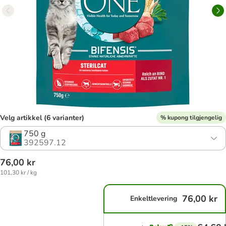
Velg artikkel (6 varianter)
% kupong tilgjengelig
750 g
392597.12
76,00 kr
101,30 kr / kg
76,00 kr
Enkeltlevering