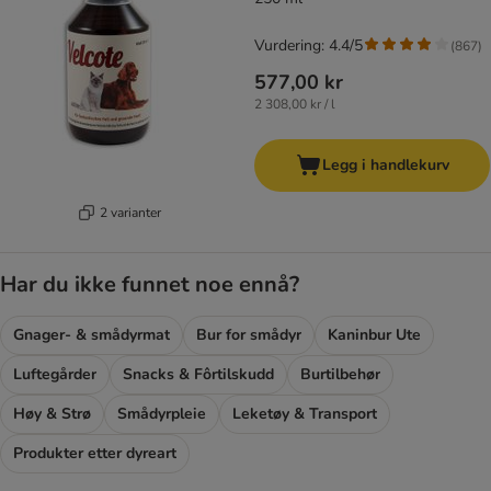
Vurdering: 4.4/5
(
867
)
577,00 kr
2 308,00 kr / l
Legg i handlekurv
2 varianter
Har du ikke funnet noe ennå?
Gnager- & smådyrmat
Bur for smådyr
Kaninbur Ute
Luftegårder
Snacks & Fôrtilskudd
Burtilbehør
Høy & Strø
Smådyrpleie
Leketøy & Transport
Produkter etter dyreart