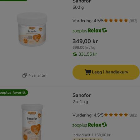
Sanofor
500 g
Vurdering: 4.5/5
(
883
)
349,00 kr
698,00 kr / kg
331,55 kr
Legg i handlekurv
4 varianter
ooplus favoritt
Sanofor
2 x 1 kg
Vurdering: 4.5/5
(
883
)
Individuelt
1 158,00 kr