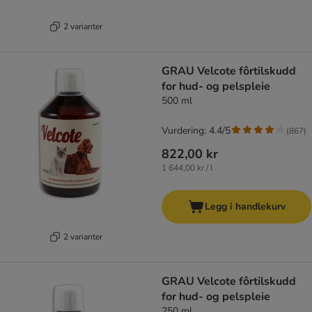
2 varianter
GRAU Velcote fôrtilskudd
for hud- og pelspleie
500 ml
Vurdering: 4.4/5
(
867
)
822,00 kr
1 644,00 kr / l
Legg i handlekurv
2 varianter
GRAU Velcote fôrtilskudd
for hud- og pelspleie
250 ml