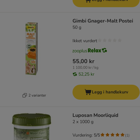
Gimbi Gnager-Malt Postei
50 g
Ikket vurdert
55,00 kr
1 100,00 kr / kg
52,25 kr
Legg i handlekurv
2 varianter
Luposan Moorliquid
2 x 1000 g
Vurdering: 5/5
(
1
)