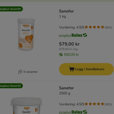
ooplus favoritt
Sanofor
1 kg
Vurdering: 4.5/5
(
883
)
579,00 kr
579,00 kr / kg
550,05 kr
Legg i handlekurv
4 varianter
ooplus favoritt
Sanofor
2500 g
Vurdering: 4.5/5
(
883
)