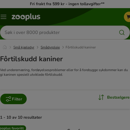
Fri frakt fra 599 kr - ingen tollavgifter**
Katalogmeny
Søk
etter
produkter
Små kjæledyr
Smådyrpleie
Fôrtilskudd kaniner
Fôrtilskudd kaniner
Ved underernæring, fordøyelsesproblemer eller for å forebygge sykdommer kan du
gi kaninen spesielt utviklede fôrtilskudd.
Bestselgere
Filter
1 - 10 av 10 resultater
product items have been changed
ooplus favoritt