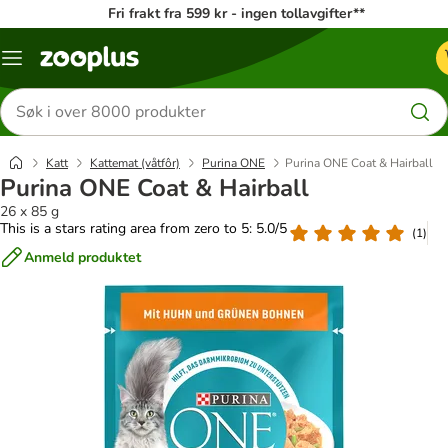
Fri frakt fra 599 kr - ingen tollavgifter**
Katalogmeny
Søk
etter
produkter
Katt
Kattemat (våtfôr)
Purina ONE
Purina ONE Coat & Hairball
Purina ONE Coat & Hairball
26 x 85 g
This is a stars rating area from zero to 5: 5.0/5
(
1
)
Anmeld produktet