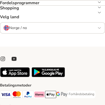
Fordelsprogrammer
Shopping
Velg land
Norge / no
Betalingsmetoder
Forhåndsbetaling
Forhåndsbetaling Paym
Visa Payment Method
Mastercard Payment Method
PayPal Payment Method
Klarna Payment Method
Apple Pay Payment Method
Google Pay Payment Method