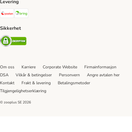
Levering
Posten Shipping Method
Bring Shipping Method
Sikkerhet
Security
Om oss
Karriere
Corporate Website
Firmainformasjon
DSA
Vilkår & betingelser
Personvern
Angre avtalen her
Kontakt
Frakt & levering
Betalingsmetoder
Tilgjengelighetserklæring
© zooplus SE
2026