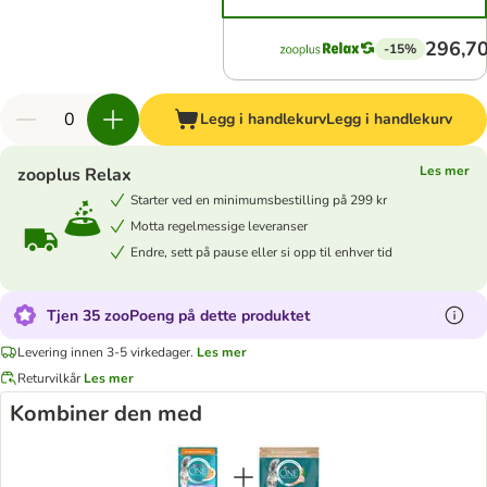
296,70
-15%
Legg i handlekurv
Legg i handlekurv
Les mer
zooplus Relax
Starter ved en minimumsbestilling på 299 kr
Motta regelmessige leveranser
Endre, sett på pause eller si opp til enhver tid
Tjen 35 zooPoeng på dette produktet
Levering innen 3-5 virkedager.
Les mer
Returvilkår
Les mer
Kombiner den med