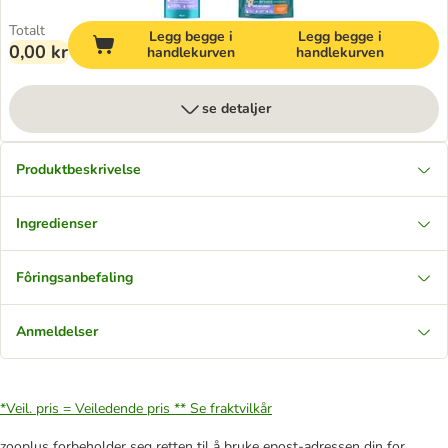
Totalt
Legg begge i
Legg begge i
0,00 kr
handlekurven
handlekurven
se detaljer
Produktbeskrivelse
Ingredienser
Fôringsanbefaling
Anmeldelser
*Veil. pris = Veiledende pris **
Se fraktvilkår
zooplus forbeholder seg retten til å bruke epost-adressen din for