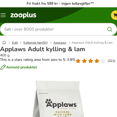
Fri frakt fra 599 kr - ingen tollavgifter**
Katalogmeny
Søk
etter
produkter
Katt
Kattemat (tørrfôr)
Applaws
Applaws Adult kylling & lam
Applaws Adult kylling & lam
400 g
This is a stars rating area from zero to 5: 3.9/5
(
321
)
Anmeld produktet