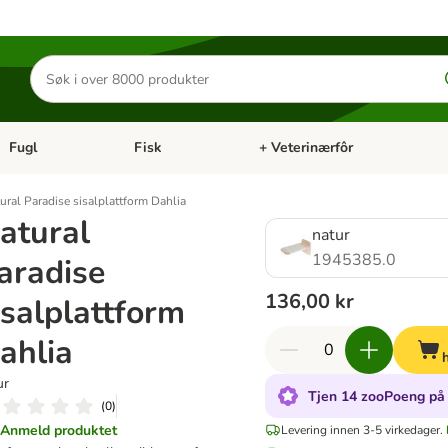
Søk
etter
produkter
Fugl
Fisk
+ Veterinærfôr
Åpne kategorimeny: Små kjæledyr
Åpne kategorimeny: Fugl
Åpne kategorimeny: Fisk
Åp
ural Paradise sisalplattform Dahlia
atural
natur
1945385.0
aradise
136,00 kr
isalplattform
ahlia
ur
Tjen 14 zooPoeng på 
(
0
)
Anmeld produktet
Levering innen 3-5 virkedager.