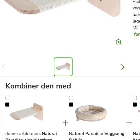
Plat
veg
bær
lag
Mål
fo
Kombiner den med
Natural Paradise sisalplattform Dahlia
Natural Paradise Veggseng Dahlia
N
denne artikkelen
:
Natural
Natural Paradise Veggseng
Nat