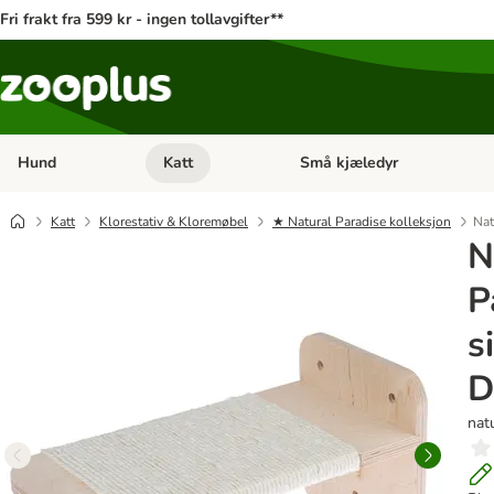
Fri frakt fra 599 kr - ingen tollavgifter**
Hund
Katt
Små kjæledyr
Åpne kategorimeny: Hund
Åpne kategorimeny: Katt
Katt
Klorestativ & Kloremøbel
★ Natural Paradise kolleksjon
Nat
N
P
s
D
nat