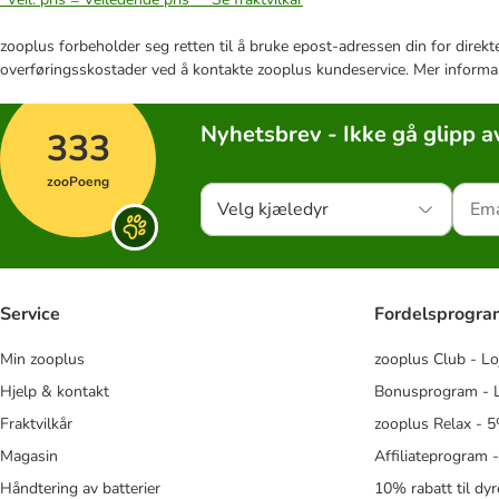
zooplus forbeholder seg retten til å bruke epost-adressen din for direkt
overføringsskostader ved å kontakte zooplus kundeservice. Mer informa
Nyhetsbrev - Ikke gå glipp a
333
zooPoeng
Velg kjæledyr
Service
Fordelsprogr
Min zooplus
zooplus Club - Lo
Hjelp & kontakt
Bonusprogram - L
Fraktvilkår
zooplus Relax - 5
Magasin
Affiliateprogram 
Håndtering av batterier
10% rabatt til dy