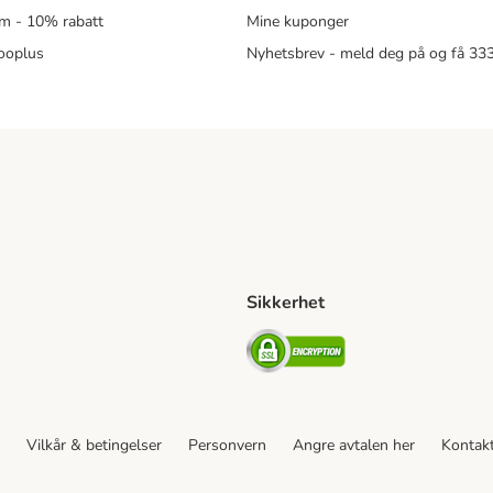
m - 10% rabatt
Mine kuponger
zooplus
Nyhetsbrev - meld deg på og få 3
Sikkerhet
ipping Method
ing Shipping Method
Security
Vilkår & betingelser
Personvern
Angre avtalen her
Kontak