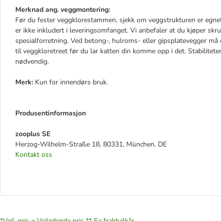
Merknad ang. veggmontering:
Før du fester veggklorestammen, sjekk om veggstrukturen er egne
er ikke inkludert i leveringsomfanget. Vi anbefaler at du kjøper skr
spesialforretning. Ved betong-, hulroms- eller gipsplatevegger må d
til veggkloretreet før du lar katten din komme opp i det. Stabilit
nødvendig.
Merk:
Kun for innendørs bruk.
Produsentinformasjon
zooplus SE
Herzog-Wilhelm-Straße 18, 80331, München, DE
Kontakt oss
*Veil. pris = Veiledende pris **
Se fraktvilkår