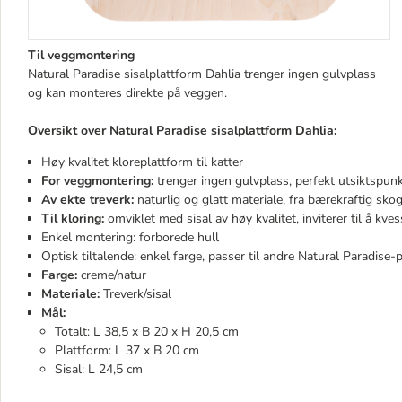
Til veggmontering
Natural Paradise sisalplattform Dahlia trenger ingen gulvplass
og kan monteres direkte på veggen.
Oversikt over Natural Paradise sisalplattform Dahlia:
Høy kvalitet kloreplattform til katter
For veggmontering:
trenger ingen gulvplass, perfekt utsiktspun
Av ekte treverk:
naturlig og glatt materiale, fra bærekraftig sko
Til kloring:
omviklet med sisal av høy kvalitet, inviterer til å kve
Enkel montering: forborede hull
Optisk tiltalende: enkel farge, passer til andre Natural Paradise-
Farge:
creme/natur
Materiale:
Treverk/sisal
Mål:
Totalt: L 38,5 x B 20 x H 20,5 cm
Plattform: L 37 x B 20 cm
Sisal: L 24,5 cm