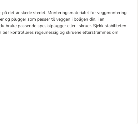
t på det ønskede stedet. Monteringsmaterialet for veggmontering
uer og plugger som passer til veggen i boligen din, i en
u bruke passende spesialplugger eller -skruer. Sjekk stabiliteten
eten bør kontrolleres regelmessig og skruene etterstrammes om