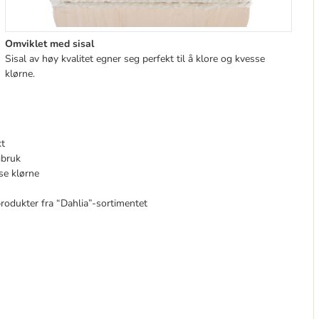
Omviklet med sisal
Sisal av høy kvalitet egner seg perfekt til å klore og kvesse
klørne.
kt
gbruk
sse klørne
produkter fra “Dahlia”-sortimentet