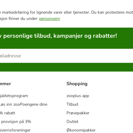
e markedsføring for lignende varer eller tjenester. Du kan protestere mot
sjon finner du under:
personvern
v personlige tilbud, kampanjer og rabatter!
ammer
Shopping
jalitetsprogram
zooplus app
øs inn zooPoengene dine
Tilbud
% rabatt
Prøvepakker
- provisjon på 3%
Outlet
revernsforeninger
Økonomipakker