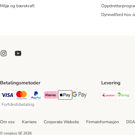
Miljø og bærekraft
Oppdretterprogra
Dyrevelferd hos 
Betalingsmetoder
Levering
Posten Sh
Br
Visa Payment Method
Mastercard Payment Method
PayPal Payment Method
Klarna Payment Method
Apple Pay Payment Method
Google Pay Payment Method
Forhåndsbetaling
Forhåndsbetaling Payment Method
Om oss
Karriere
Corporate Website
Firmainformasjon
DSA
© zooplus SE
2026