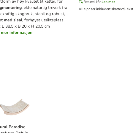
tform av høy kvalitet til katter, for
Returvilkår
Les mer
gmontering
, ekte naturlig treverk fra
Alle priser inkludert skatt
evtl. eks
ekraftig skogbruk, stabil og robust,
et med sisal
, forhøyet utsiktsplass.
: L 38,5 x B 20 x H 20,5 cm
r mer informasjon
atural Paradise hengekøye Dahlia
ural Paradise