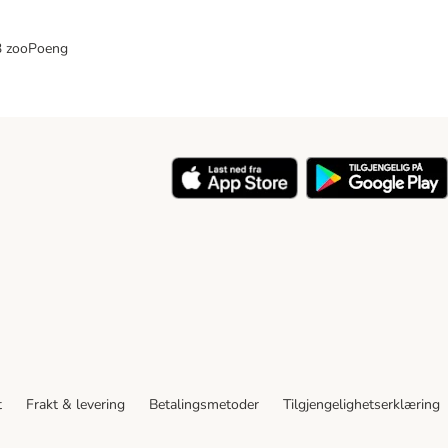
33 zooPoeng
t
Frakt & levering
Betalingsmetoder
Tilgjengelighetserklæring