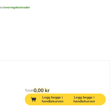
tra
leveringskostnader
0,00 kr
Totalt
Legg begge i
Legg begge i
handlekurven
handlekurven