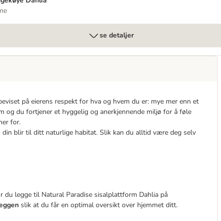
gekøye Dahlia
me
se detaljer
beviset på eierens respekt for hva og hvem du er: mye mer enn et
m og du fortjener et hyggelig og anerkjennende miljø for å føle
er for.
 din blir til ditt naturlige habitat. Slik kan du alltid være deg selv
ør du legge til Natural Paradise sisalplattform Dahlia på
veggen
slik at du får en optimal oversikt over hjemmet ditt.