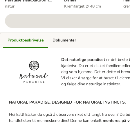
Paradise sisalplattform
Dahlia
hen
Dahlia
natur
Kremfarget Ø 48 cm
cre
Produktbeskrivelse
Dokumenter
Det naturlige paradiset
er det beste 
kjæledyr. Du er et elsket familiemedle
deg som hjemme. Det er dette vi brenn
Vi elsker å sørge for at huset til eieren
og følge dine naturlige instinkter.
NATURAL PARADISE. DESIGNED FOR NATURAL INSTINCTS.
Hei katt! Elsker du også å observere riket ditt langt fra oven? Da b
handlelisten til menneskene dine! Denne kan enkelt
monteres på 