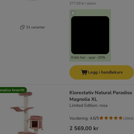
277,00 kr / piece
31 varianter
Klikk her - spar -20%
Legg i handlekurv
ooplus favoritt
Klorestativ Natural Paradise
Magnolia XL
Limited Edition: rosa
Vurdering: 4.6/5
(
2664
)
2 569,00 kr