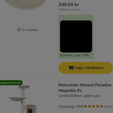
249,00 kr
249,00 kr / piece
31 varianter
Klikk her - spar -10%
Legg i handlekurv
ooplus favoritt
Klorestativ Natural Paradise
Magnolia XL
Limited Edition: grønn-grå
Vurdering: 4.6/5
(
2664
)