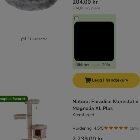
204,00 kr
204,00 kr / piece
31 varianter
Klikk her - spar -20%
Legg i handlekurv
ooplus favoritt
Natural Paradise Klorestativ
Magnolia XL Plus
Kremfarget
Vurdering: 4.5/5
(
1676
)
2 239,00 kr