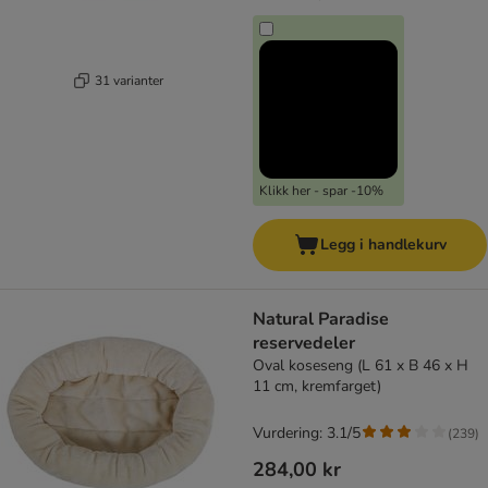
31 varianter
Klikk her - spar -10%
Legg i handlekurv
Natural Paradise
reservedeler
Oval koseseng (L 61 x B 46 x H
11 cm, kremfarget)
Vurdering: 3.1/5
(
239
)
284,00 kr