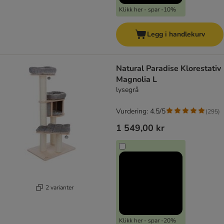
Klikk her - spar -10%
Legg i handlekurv
Natural Paradise Klorestativ
Magnolia L
lysegrå
Vurdering: 4.5/5
(
295
)
1 549,00 kr
2 varianter
Klikk her - spar -20%