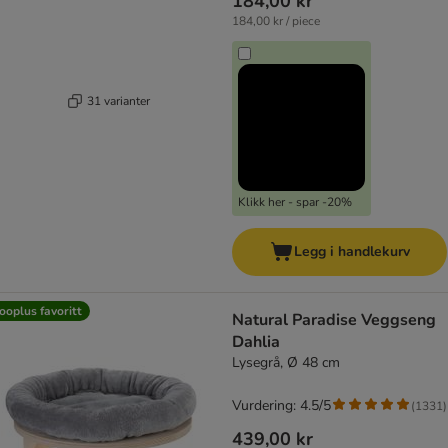
184,00 kr
184,00 kr / piece
31 varianter
Klikk her - spar -20%
Legg i handlekurv
ooplus favoritt
Natural Paradise Veggseng
Dahlia
Lysegrå, Ø 48 cm
Vurdering: 4.5/5
(
1331
)
439,00 kr