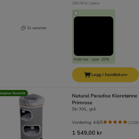
182,00 kr / piece
31 varianter
Klikk her - spar -20%
Legg i handlekurv
ooplus favoritt
Natural Paradise Kloretønne
Primrose
Str XXL, grå
Vurdering: 4.6/5
(
1328
)
1 549,00 kr