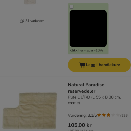
31 varianter
Klikk her - spar -10%
Legg i handlekurv
Natural Paradise
reservedeler
Pute L J/F/D (L 55 x B 38 cm,
creme)
Vurdering: 3.1/5
(
239
)
105,00 kr