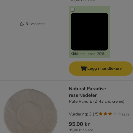
105,00 kr / piece
31 varianter
Klikk her - spar -20%
Legg i handlekurv
Natural Paradise
reservedeler
Pute Rund E (Ø 43 cm, creme)
Vurdering: 3.1/5
(
239
)
95,00 kr
95,00 kr / piece