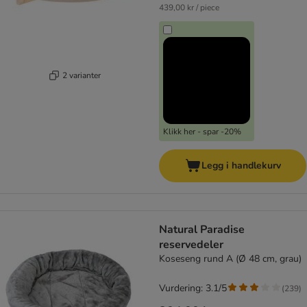
439,00 kr / piece
2 varianter
Klikk her - spar -20%
Legg i handlekurv
Natural Paradise
reservedeler
Koseseng rund A (Ø 48 cm, grau)
Vurdering: 3.1/5
(
239
)