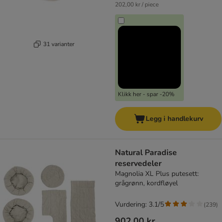
202,00 kr / piece
31 varianter
Klikk her - spar -20%
Legg i handlekurv
Natural Paradise
reservedeler
Magnolia XL Plus putesett:
grågrønn, kordfløyel
Vurdering: 3.1/5
(
239
)
902,00 kr