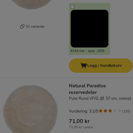
31 varianter
Klikk her - spar -20%
Legg i handlekurv
Natural Paradise
reservedeler
Pute Rund I/F/G (Ø 37 cm, creme)
Vurdering: 3.1/5
(
239
)
71,00 kr
71,00 kr / piece