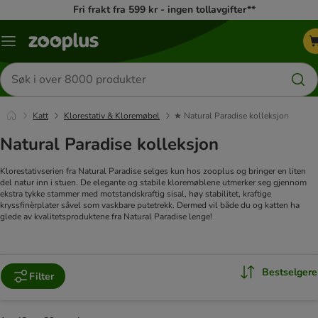
Fri frakt fra 599 kr - ingen tollavgifter**
Katalogmeny
Søk
etter
produkter
Katt
Klorestativ & Kloremøbel
★ Natural Paradise kolleksjon
Natural Paradise kolleksjon
Klorestativserien fra Natural Paradise selges kun hos zooplus og bringer en liten
del natur inn i stuen. De elegante og stabile kloremøblene utmerker seg gjennom
ekstra tykke stammer med motstandskraftig sisal, høy stabilitet, kraftige
kryssfinèrplater såvel som vaskbare putetrekk. Dermed vil både du og katten ha
glede av kvalitetsproduktene fra Natural Paradise lenge!
Bestselgere
Filter