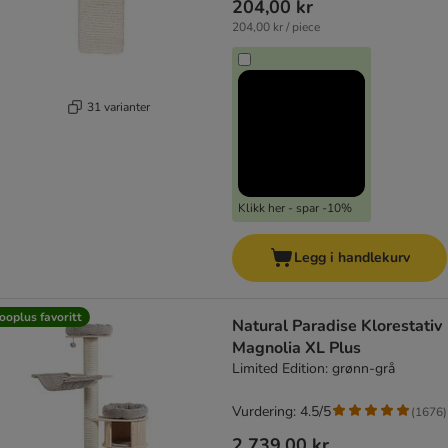
204,00 kr
204,00 kr / piece
31 varianter
Klikk her - spar -10%
Legg i handlekurv
ooplus favoritt
Natural Paradise Klorestativ
Magnolia XL Plus
Limited Edition: grønn-grå
Vurdering: 4.5/5
(
1676
)
2 739,00 kr