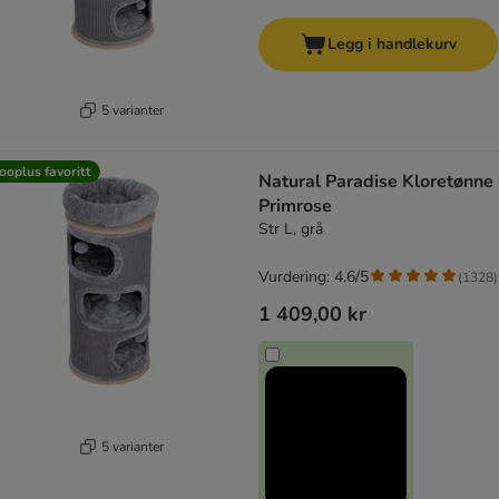
Legg i handlekurv
5 varianter
ooplus favoritt
Natural Paradise Kloretønne
Primrose
Str L, grå
Vurdering: 4.6/5
(
1328
)
1 409,00 kr
5 varianter