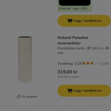
Klikk her - spar -20%
Legg i handlekurv
Natural Paradise
reservedeler
Klorestolpe rund c (Ø 14,3 x L 45
cm)
Vurdering: 3.1/5
(
239
)
319,00 kr
319,00 kr / piece
Legg i handlekurv
31 varianter