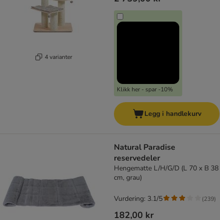
4 varianter
Klikk her - spar -10%
Legg i handlekurv
Natural Paradise
reservedeler
Hengematte L/H/G/D (L 70 x B 38
cm, grau)
Vurdering: 3.1/5
(
239
)
182,00 kr