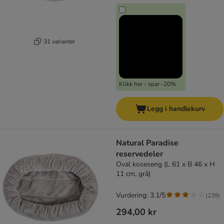
31 varianter
Klikk her - spar -20%
Legg i handlekurv
Natural Paradise
reservedeler
Oval koseseng (L 61 x B 46 x H
11 cm, grå)
Vurdering: 3.1/5
(
239
)
294,00 kr