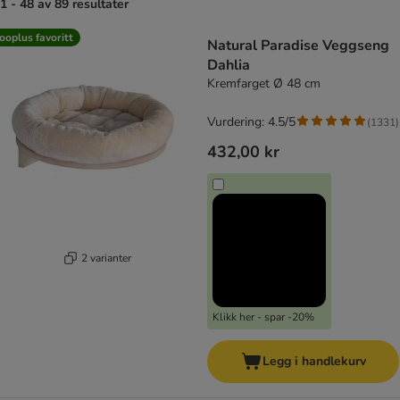
1 - 48 av 89 resultater
product items have been changed
ooplus favoritt
Natural Paradise Veggseng
Dahlia
Kremfarget Ø 48 cm
Vurdering: 4.5/5
(
1331
)
432,00 kr
2 varianter
Klikk her - spar -20%
Legg i handlekurv