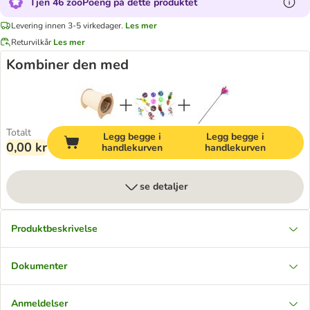
Tjen 46 zooPoeng på dette produktet
Levering innen 3-5 virkedager.
Les mer
Returvilkår
Les mer
Kombiner den med
Totalt
Legg begge i
Legg begge i
0,00 kr
handlekurven
handlekurven
se detaljer
Produktbeskrivelse
Dokumenter
Anmeldelser