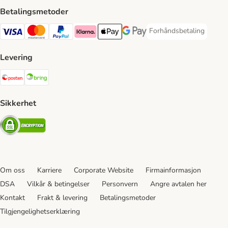
Betalingsmetoder
Forhåndsbetaling
Forhåndsbetaling Paym
Visa Payment Method
Mastercard Payment Method
PayPal Payment Method
Klarna Payment Method
Apple Pay Payment Method
Google Pay Payment Method
Levering
Posten Shipping Method
Bring Shipping Method
Sikkerhet
Security
Om oss
Karriere
Corporate Website
Firmainformasjon
DSA
Vilkår & betingelser
Personvern
Angre avtalen her
Kontakt
Frakt & levering
Betalingsmetoder
Tilgjengelighetserklæring