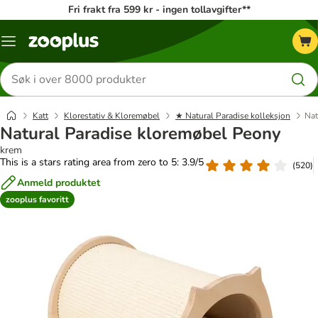
Fri frakt fra 599 kr - ingen tollavgifter**
Katalogmeny
Søk
etter
produkter
Katt
Klorestativ & Kloremøbel
★ Natural Paradise kolleksjon
Nat
Natural Paradise kloremøbel Peony
krem
This is a stars rating area from zero to 5: 3.9/5
(
520
)
Anmeld produktet
zooplus favoritt