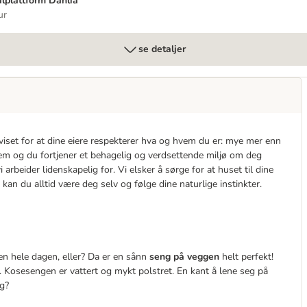
alplattform Dahlia
ur
se detaljer
viset for at dine eiere respekterer hva og hvem du er: mye mer enn
lem og du fortjener et behagelig og verdsettende miljø om deg
rbeider lidenskapelig for. Vi elsker å sørge for at huset til dine
lik kan du alltid være deg selv og følge dine naturlige instinkter.
den hele dagen, eller? Da er en sånn
seng på veggen
helt perfekt!
 Kosesengen er vattert og mykt polstret. En kant å lene seg på
g?