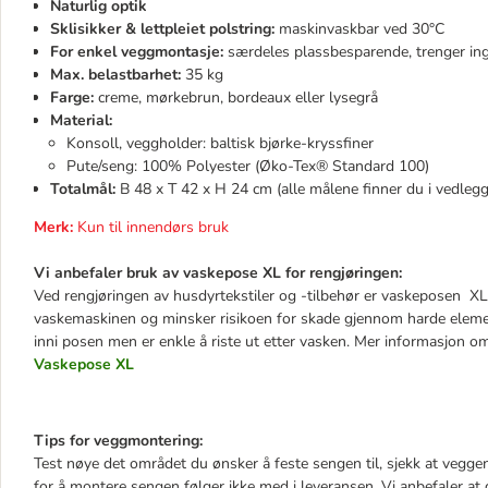
Naturlig optik
Sklisikker & lettpleiet polstring:
maskinvaskbar ved 30°C
For enkel veggmontasje:
særdeles plassbesparende, trenger ing
Max. belastbarhet:
35 kg
Farge:
creme, mørkebrun, bordeaux eller lysegrå
Material:
Konsoll, veggholder: baltisk bjørke-kryssfiner
Pute/seng: 100% Polyester (Øko-Tex® Standard 100)
Totalmål:
B 48 x T 42 x H 24 cm (alle målene finner du i vedlegg
Merk:
Kun til innendørs bruk
Vi anbefaler bruk av vaskepose XL for rengjøringen:
Ved rengjøringen av husdyrtekstiler og -tilbehør er vaskeposen XL e
vaskemaskinen og minsker risikoen for skade gjennom harde elemen
inni posen men er enkle å riste ut etter vasken. Mer informasjon 
Vaskepose XL
Tips for veggmontering:
Test nøye det området du ønsker å feste sengen til, sjekk at veggen 
for å montere sengen følger ikke med i leveransen. Vi anbefaler at d