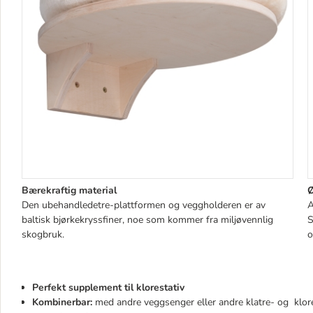
Bærekraftig material
Ø
Den ubehandledetre-plattformen og veggholderen er av
A
baltisk bjørkekryssfiner, noe som kommer fra miljøvennlig
S
skogbruk.
o
Perfekt supplement til klorestativ
Kombinerbar:
med andre veggsenger eller andre klatre- og klo