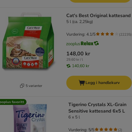
Cat's Best Original kattesand
5 l (ca. 2,25kg)
Vurdering: 4.1/5
(
22235
)
148,00 kr
29,60 kr / l
140,60 kr
Legg i handlekurv
5 varianter
ooplus favoritt
Tigerino Crystals XL-Grain
Sensitive kattesand 6x5 L
6 x 5 l
Vurdering: 5/5
(
2
)