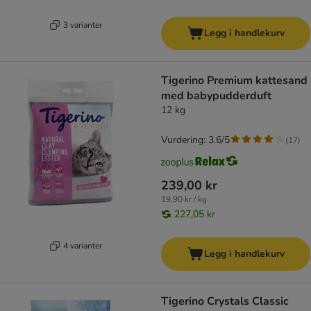
3 varianter
Legg i handlekurv
Tigerino Premium kattesand
med babypudderduft
12 kg
Vurdering: 3.6/5
(
17
)
239,00 kr
19,90 kr / kg
227,05 kr
4 varianter
Legg i handlekurv
Tigerino Crystals Classic