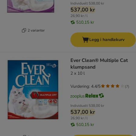
Individuelt
538,00 kr
537,00 kr
26,90 kr / l
510,15 kr
2 varianter
Legg i handlekurv
Ever Clean® Multiple Cat
klumpsand
2 x 10 l
Vurdering: 4.4/5
(
7
)
Individuelt
538,00 kr
537,00 kr
26,90 kr / l
510,15 kr