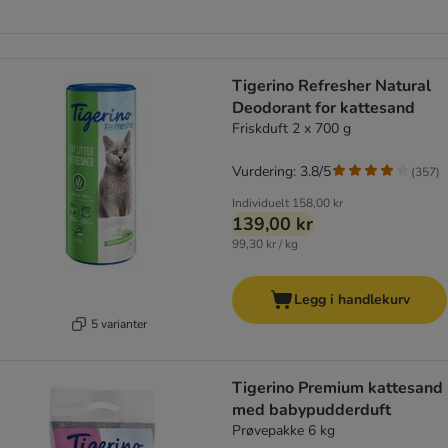
Tigerino Refresher Natural
Deodorant for kattesand
Friskduft 2 x 700 g
Vurdering: 3.8/5
(
357
)
Individuelt
158,00 kr
139,00 kr
99,30 kr / kg
Legg i handlekurv
5 varianter
Tigerino Premium kattesand
med babypudderduft
Prøvepakke 6 kg