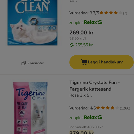
10 l
Vurdering: 3.7/5
(
7
)
269,00 kr
26,90 kr / l
255,55 kr
Legg i handlekurv
2 varianter
Tigerino Crystals Fun -
Fargerik kattesand
Rosa 3 x 5 l
Vurdering: 4/5
(
1266
)
Individuelt
405,00 kr
379,00 kr