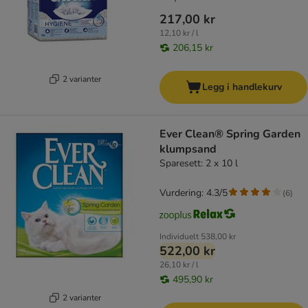
217,00 kr
12,10 kr / l
206,15 kr
2 varianter
Legg i handlekurv
Ever Clean® Spring Garden
klumpsand
Sparesett: 2 x 10 l
Vurdering: 4.3/5
(
6
)
Individuelt
538,00 kr
522,00 kr
26,10 kr / l
495,90 kr
2 varianter