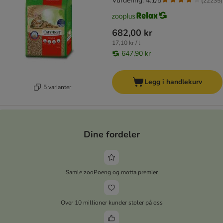
Vurdering: 4.1/5
(
22235
)
682,00 kr
17,10 kr / l
647,90 kr
Legg i handlekurv
5 varianter
Dine fordeler
Samle zooPoeng og motta premier
Over 10 millioner kunder stoler på oss