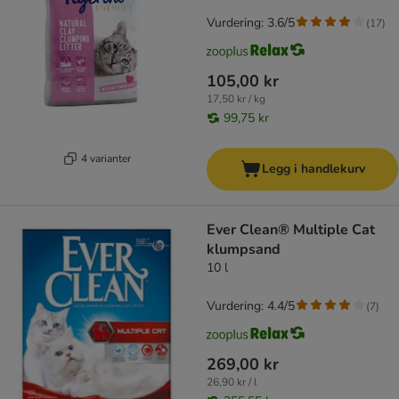
Vurdering: 3.6/5
(
17
)
105,00 kr
17,50 kr / kg
99,75 kr
4 varianter
Legg i handlekurv
Ever Clean® Multiple Cat
klumpsand
10 l
Vurdering: 4.4/5
(
7
)
269,00 kr
26,90 kr / l