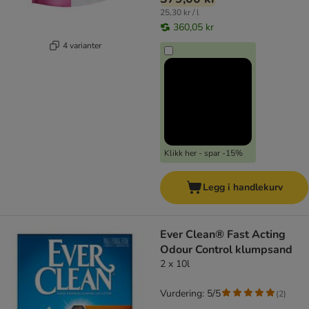
25,30 kr / l
360,05 kr
4 varianter
Klikk her - spar -15%
Legg i handlekurv
Ever Clean® Fast Acting
Odour Control klumpsand
2 x 10l
Vurdering: 5/5
(
2
)