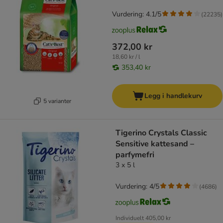
Vurdering: 4.1/5
(
22235
)
372,00 kr
18,60 kr / l
353,40 kr
Legg i handlekurv
5 varianter
Tigerino Crystals Classic
Sensitive kattesand –
parfymefri
3 x 5 l
Vurdering: 4/5
(
4686
)
Individuelt
405,00 kr