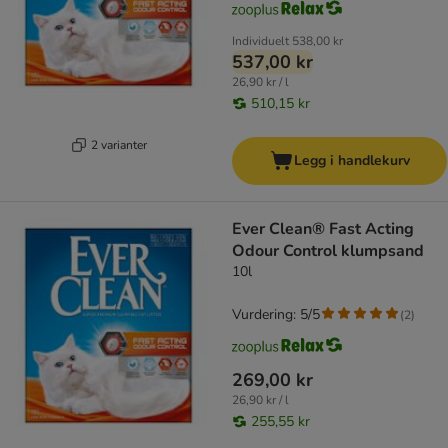
Individuelt
538,00 kr
537,00 kr
26,90 kr / l
510,15 kr
2 varianter
Legg i handlekurv
Ever Clean® Fast Acting
Odour Control klumpsand
10l
Vurdering: 5/5
(
2
)
269,00 kr
26,90 kr / l
255,55 kr