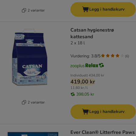
Legg i handlekurv
2 varianter
Catsan hygienestrø
kattesand
2 x 18 l
Vurdering: 3.8/5
(
6
)
Individuelt
434,00 kr
419,00 kr
11,60 kr / l
398,05 kr
2 varianter
Legg i handlekurv
Ever Clean® Litterfree Paws