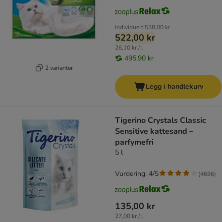
Individuelt
538,00 kr
522,00 kr
26,10 kr / l
495,90 kr
2 varianter
Legg i handlekurv
Tigerino Crystals Classic
Sensitive kattesand –
parfymefri
5 l
Vurdering: 4/5
(
4686
)
135,00 kr
27,00 kr / l