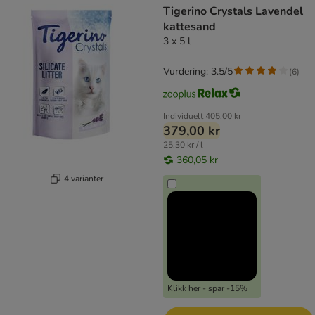
Tigerino Crystals Lavendel
kattesand
3 x 5 l
Vurdering: 3.5/5
(
6
)
Individuelt
405,00 kr
379,00 kr
25,30 kr / l
360,05 kr
4 varianter
Klikk her - spar -15%