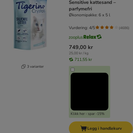
Sensitive kattesand –
parfymefri
Økonomipakke: 6 x 5 l
Vurdering: 4/5
(
4686
)
749,00 kr
25,00 kr / kg
711,55 kr
3 varianter
Klikk her - spar -15%
Legg i handlekurv