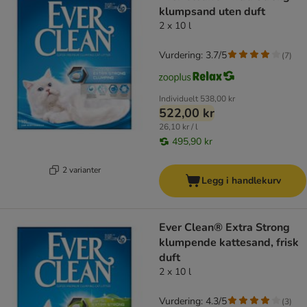
klumpsand uten duft
2 x 10 l
Vurdering: 3.7/5
(
7
)
Individuelt
538,00 kr
522,00 kr
26,10 kr / l
495,90 kr
2 varianter
Legg i handlekurv
Ever Clean® Extra Strong
klumpende kattesand, frisk
duft
2 x 10 l
Vurdering: 4.3/5
(
3
)