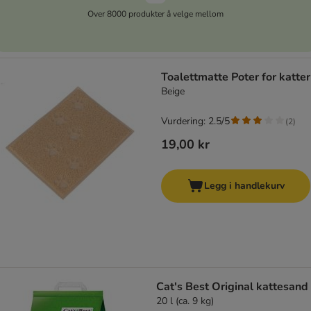
Over 8000 produkter å velge mellom
Toalettmatte Poter for katter
Beige
Vurdering: 2.5/5
(
2
)
19,00 kr
Legg i handlekurv
Cat's Best Original kattesand
20 l (ca. 9 kg)