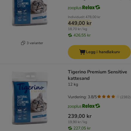
Individuelt
478,00 kr
449,00 kr
18,70 kr / kg
426,55 kr
3 varianter
Legg i handlekurv
Tigerino Premium Sensitive
kattesand
12 kg
Vurdering: 3.8/5
(
2382
)
239,00 kr
19,90 kr / kg
227,05 kr