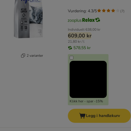
Vurdering: 4.3/5
(
7
)
Individuelt
638,00 kr
609,00 kr
21,80 kr / l
578,55 kr
2 varianter
Klikk her - spar -15%
Legg i handlekurv