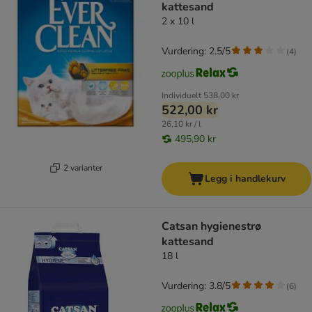
kattesand
2 x 10 l
Vurdering: 2.5/5
(
4
)
Individuelt
538,00 kr
522,00 kr
26,10 kr / l
495,90 kr
2 varianter
Legg i handlekurv
Catsan hygienestrø
kattesand
18 l
Vurdering: 3.8/5
(
6
)