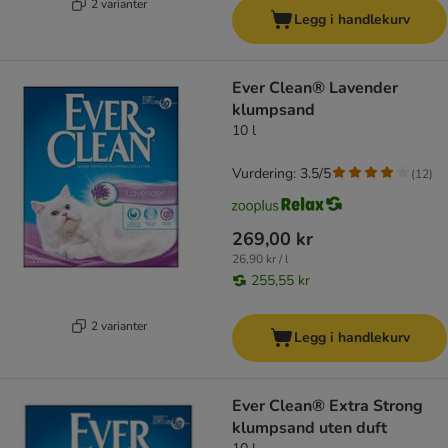
2 varianter
Legg i handlekurv
Ever Clean® Lavender
klumpsand
10 l
Vurdering: 3.5/5
(
12
)
269,00 kr
26,90 kr / l
255,55 kr
2 varianter
Legg i handlekurv
Ever Clean® Extra Strong
klumpsand uten duft