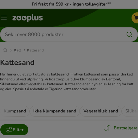
Fri frakt fra 599 kr - ingen tollavgifter**
Katalogmeny
Søk
etter
produkter
Katt
Kattesand
Kattesand
Her finner du et stort utvalg av
kattesand
. Hvilken kattesand som passer din katt
finner du ut ved utprøving. Vi hos zooplus tilbyr klumpesand av Bentonit,
Silikatsand eller vegetabilsk kattesand. Kattesand er en hygienisk løsning for katt
og eier. Spesielt å anbefale er Tigerino kattesandprodukter.
Klumpsand
Ikke klumpende sand
Vegetabilsk sand
Silika
Bestselgere
Filter