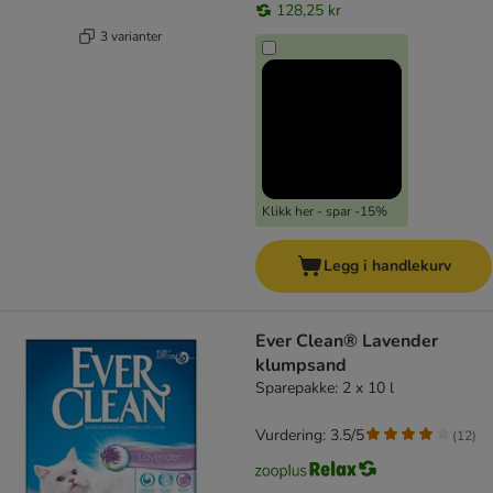
128,25 kr
3 varianter
Klikk her - spar -15%
Legg i handlekurv
Ever Clean® Lavender
klumpsand
Sparepakke: 2 x 10 l
Vurdering: 3.5/5
(
12
)