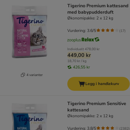
Tigerino Premium kattesand
med babypudderduft
Økonomipakke: 2 x 12 kg
Vurdering: 3.6/5
(
17
)
Individuelt
478,00 kr
449,00 kr
18,70 kr / kg
426,55 kr
4 varianter
Legg i handlekurv
Tigerino Premium Sensitive
kattesand
Økonomipakke: 2 x 12 kg
Vurdering: 3.8/5
(
2382
)