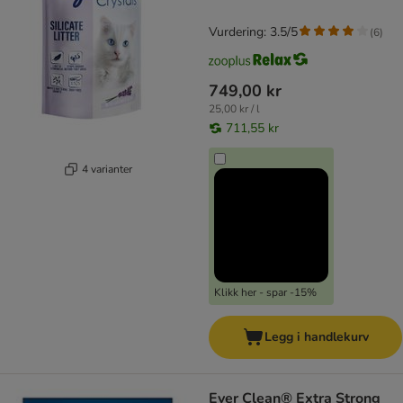
Vurdering: 3.5/5
(
6
)
749,00 kr
25,00 kr / l
711,55 kr
4 varianter
Klikk her - spar -15%
Legg i handlekurv
Ever Clean® Extra Strong