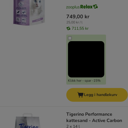
749,00 kr
25,00 kr / l
711,55 kr
Klikk her - spar -15%
Legg i handlekurv
Tigerino Performance
kattesand - Active Carbon
2 x 14 l