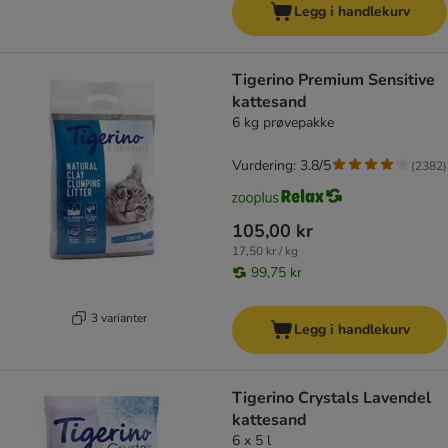
Legg i handlekurv
Tigerino Premium Sensitive
kattesand
6 kg prøvepakke
Vurdering: 3.8/5
(
2382
)
105,00 kr
17,50 kr / kg
99,75 kr
3 varianter
Legg i handlekurv
Tigerino Crystals Lavendel
kattesand
6 x 5 l