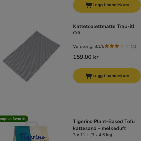
Legg i handlekurv
Kattetoalettmatte Trap-it!
Grå
Vurdering: 3.1/5
(
11
)
159,00 kr
Legg i handlekurv
ooplus favoritt
Tigerino Plant-Based Tofu
kattesand – melkeduft
3 x 11 L (3 x 4,6 kg)