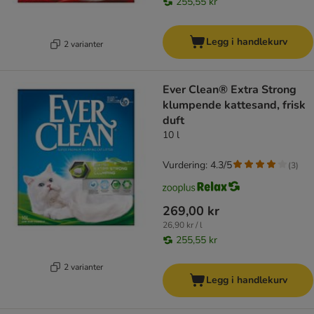
255,55 kr
Legg i handlekurv
2 varianter
Ever Clean® Extra Strong
klumpende kattesand, frisk
duft
10 l
Vurdering: 4.3/5
(
3
)
269,00 kr
26,90 kr / l
255,55 kr
2 varianter
Legg i handlekurv