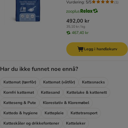
Vurdering: 5/5
(
1
)
492,00 kr
35,10 kr / kg
467,40 kr
Legg i handlekurv
Har du ikke funnet noe ennå?
Kattemat (tørrfôr)
Kattemat (våtfôr)
Kattesnacks
Kornfri kattemat
Kattesand
Katteluke & kattenett
Katteseng & Pute
Klorestativ & Kloremøbel
Kattedo & hygiene
Kattepleie
Kattetransport
Katteskåler og drikkefontener
Katteleker