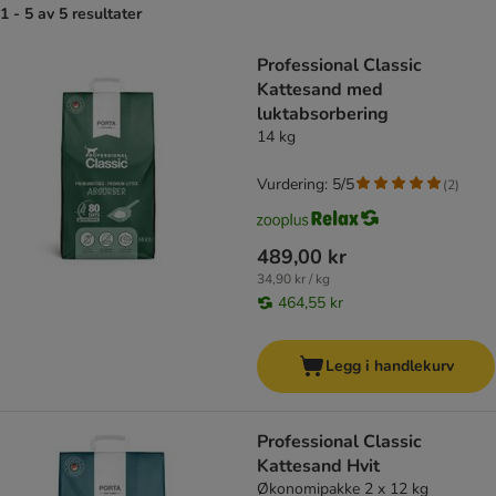
1 - 5 av 5 resultater
product items have been changed
Professional Classic
Kattesand med
luktabsorbering
14 kg
Vurdering: 5/5
(
2
)
489,00 kr
34,90 kr / kg
464,55 kr
Legg i handlekurv
Professional Classic
Kattesand Hvit
Økonomipakke 2 x 12 kg