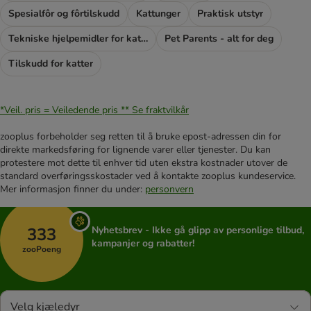
Spesialfôr og fôrtilskudd
Kattunger
Praktisk utstyr
Tekniske hjelpemidler for katter
Pet Parents - alt for deg
Tilskudd for katter
*Veil. pris = Veiledende pris **
Se fraktvilkår
zooplus forbeholder seg retten til å bruke epost-adressen din for
direkte markedsføring for lignende varer eller tjenester. Du kan
protestere mot dette til enhver tid uten ekstra kostnader utover de
standard overføringsskostader ved å kontakte zooplus kundeservice.
Mer informasjon finner du under:
personvern
333
Nyhetsbrev - Ikke gå glipp av personlige tilbud,
kampanjer og rabatter!
zooPoeng
Velg kjæledyr