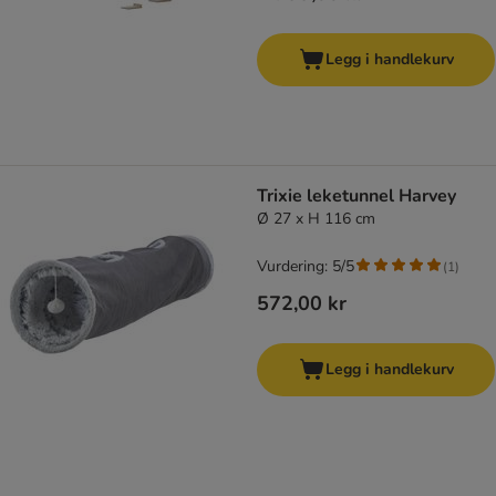
Legg i handlekurv
Trixie leketunnel Harvey
Ø 27 x H 116 cm
Vurdering: 5/5
(
1
)
572,00 kr
Legg i handlekurv