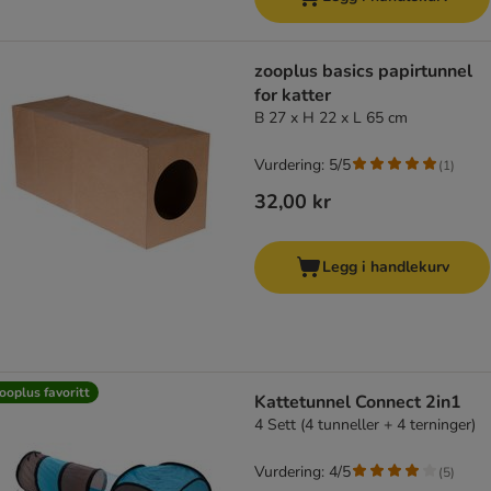
zooplus basics papirtunnel
for katter
B 27 x H 22 x L 65 cm
Vurdering: 5/5
(
1
)
32,00 kr
Legg i handlekurv
ooplus favoritt
Kattetunnel Connect 2in1
4 Sett (4 tunneller + 4 terninger)
Vurdering: 4/5
(
5
)