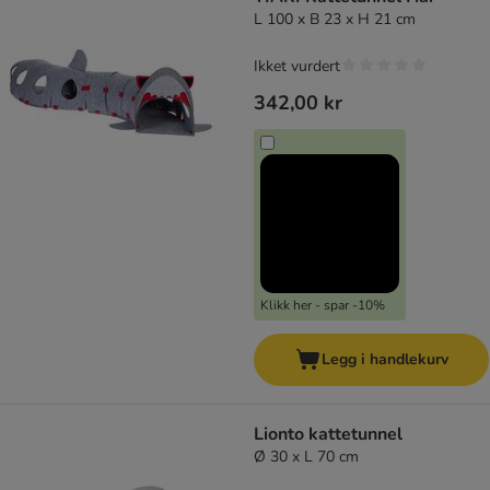
L 100 x B 23 x H 21 cm
Ikket vurdert
342,00 kr
Klikk her - spar -10%
Legg i handlekurv
Lionto kattetunnel
Ø 30 x L 70 cm