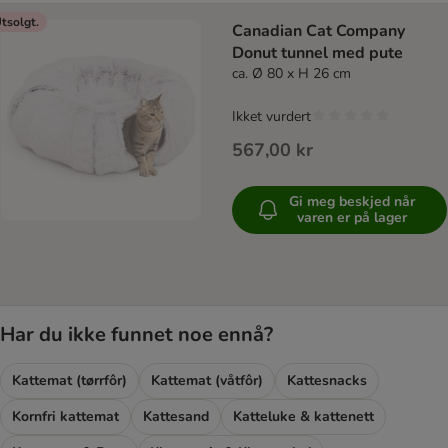
tsolgt.
Canadian Cat Company
Donut tunnel med pute
ca. Ø 80 x H 26 cm
Ikket vurdert
567,00 kr
Gi meg beskjed når
varen er på lager
Har du ikke funnet noe ennå?
Kattemat (tørrfôr)
Kattemat (våtfôr)
Kattesnacks
Kornfri kattemat
Kattesand
Katteluke & kattenett