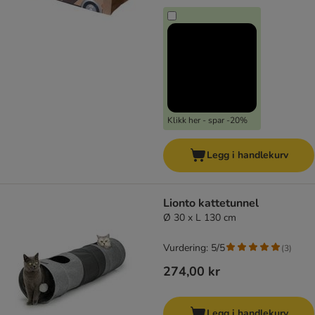
Klikk her - spar -20%
Legg i handlekurv
Lionto kattetunnel
Ø 30 x L 130 cm
Vurdering: 5/5
(
3
)
274,00 kr
Legg i handlekurv