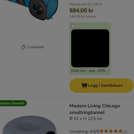
Individuelt
612,00 kr
584,00 kr
146,00 kr / piece
2 varianter
Klikk her - spar -20%
Legg i handlekurv
ooplus favoritt
Modern Living Chicago
smultringtunnel
Ø 51 x H 12,5 cm
Vurdering: 4.5/5
(
2
)