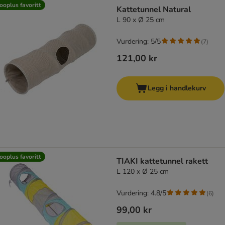
product items have been changed
ooplus favoritt
Kattetunnel Natural
L 90 x Ø 25 cm
Vurdering: 5/5
(
7
)
121,00 kr
Legg i handlekurv
ooplus favoritt
TIAKI kattetunnel rakett
L 120 x Ø 25 cm
Vurdering: 4.8/5
(
6
)
99,00 kr