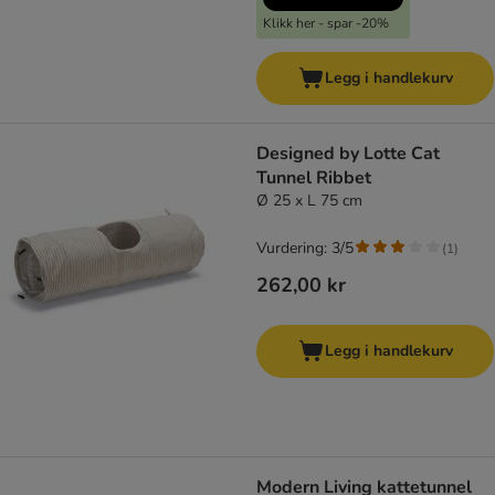
Klikk her - spar -20%
Legg i handlekurv
Designed by Lotte Cat
Tunnel Ribbet
Ø 25 x L 75 cm
Vurdering: 3/5
(
1
)
262,00 kr
Legg i handlekurv
Modern Living kattetunnel