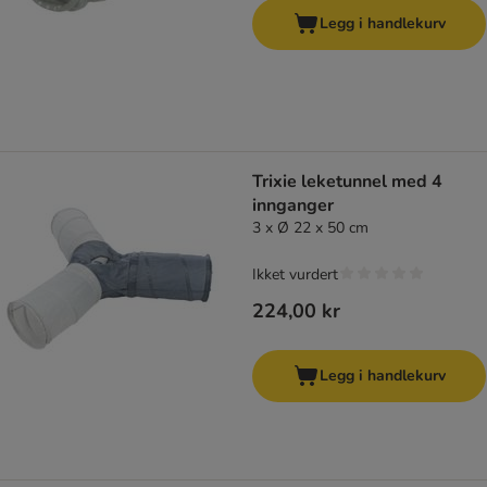
Legg i handlekurv
Trixie leketunnel med 4
innganger
3 x Ø 22 x 50 cm
Ikket vurdert
224,00 kr
Legg i handlekurv