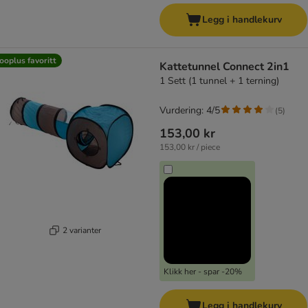
Legg i handlekurv
ooplus favoritt
Kattetunnel Connect 2in1
1 Sett (1 tunnel + 1 terning)
Vurdering: 4/5
(
5
)
153,00 kr
153,00 kr / piece
2 varianter
Klikk her - spar -20%
Legg i handlekurv