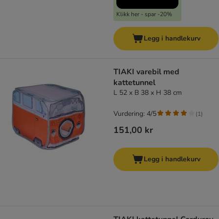
Klikk her - spar -20%
Legg i handlekurv
TIAKI varebil med
kattetunnel
L 52 x B 38 x H 38 cm
Vurdering: 4/5
(
1
)
151,00 kr
Legg i handlekurv