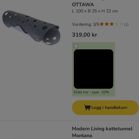
OTTAWA
L 100 x B 25 x H 22 cm
Vurdering: 3/5
(
1
)
319,00 kr
Klikk her - spar -20%
Legg i handlekurv
Modern Living kattetunnel
Montana