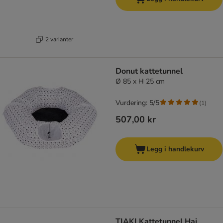
2 varianter
Donut kattetunnel
Ø 85 x H 25 cm
Vurdering: 5/5
(
1
)
507,00 kr
Legg i handlekurv
TIAKI Kattetunnel Hai