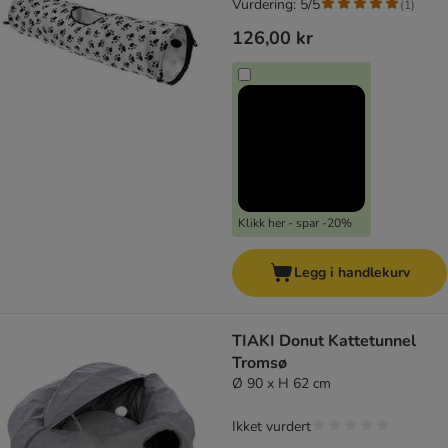
Vurdering: 5/5
(
1
)
126,00 kr
Klikk her - spar -20%
Legg i handlekurv
TIAKI Donut Kattetunnel
Tromsø
Ø 90 x H 62 cm
Ikket vurdert