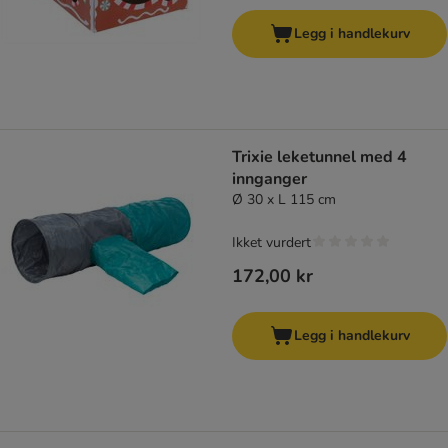
Legg i handlekurv
Trixie leketunnel med 4
innganger
Ø 30 x L 115 cm
Ikket vurdert
172,00 kr
Legg i handlekurv