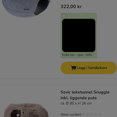
322,00 kr
Klikk her - spar -10%
Legg i handlekurv
Savic leketunnel Snuggle
inkl. liggende pute
ca. Ø 85 x H 26 cm
Ikket vurdert