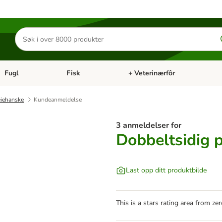
Søk
etter
produkter
Fugl
Fisk
+ Veterinærfôr
Åpne kategorimeny: Små kjæledyr
Åpne kategorimeny: Fugl
Åpne kategorimeny: Fisk
Åp
eiehanske
Kundeanmeldelse
3 anmeldelser for
Dobbeltsidig 
Last opp ditt produktbilde
This is a stars rating area from zer