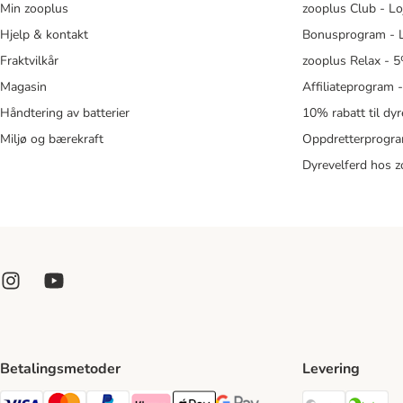
Min zooplus
zooplus Club - Lo
Hjelp & kontakt
Bonusprogram - L
Fraktvilkår
zooplus Relax - 5
Magasin
Affiliateprogram 
Håndtering av batterier
10% rabatt til dy
Miljø og bærekraft
Oppdretterprogra
Dyrevelferd hos 
Betalingsmetoder
Levering
Posten Sh
Br