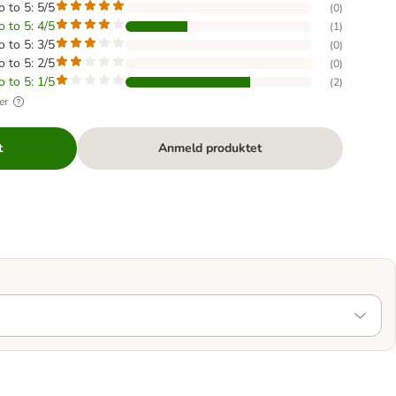
o to 5: 5/5
(
0
)
o to 5: 4/5
(
1
)
o to 5: 3/5
(
0
)
o to 5: 2/5
(
0
)
o to 5: 1/5
(
2
)
er
t
Anmeld produktet