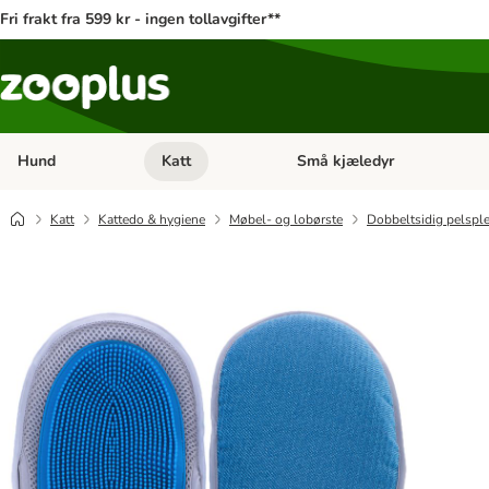
Fri frakt fra 599 kr - ingen tollavgifter**
Hund
Katt
Små kjæledyr
Åpne kategorimeny: Hund
Åpne kategorimeny: Katt
Katt
Kattedo & hygiene
Møbel- og lobørste
Dobbeltsidig pelspl