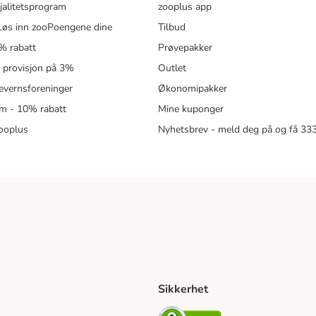
jalitetsprogram
zooplus app
øs inn zooPoengene dine
Tilbud
% rabatt
Prøvepakker
- provisjon på 3%
Outlet
revernsforeninger
Økonomipakker
m - 10% rabatt
Mine kuponger
zooplus
Nyhetsbrev - meld deg på og få 3
Sikkerhet
ipping Method
ing Shipping Method
Security