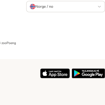
Norge / no
33 zooPoeng