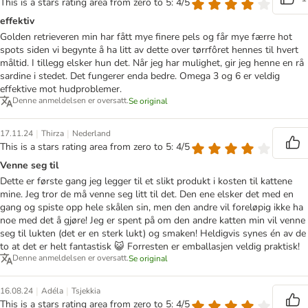
This is a stars rating area from zero to 5: 4/5
effektiv
Golden retrieveren min har fått mye finere pels og får mye færre hot
spots siden vi begynte å ha litt av dette over tørrfôret hennes til hvert
måltid. I tillegg elsker hun det. Når jeg har mulighet, gir jeg henne en rå
sardine i stedet. Det fungerer enda bedre. Omega 3 og 6 er veldig
effektive mot hudproblemer.
Denne anmeldelsen er oversatt.
Se original
|
|
17.11.24
Thirza
Nederland
This is a stars rating area from zero to 5: 4/5
Venne seg til
Dette er første gang jeg legger til et slikt produkt i kosten til kattene
mine. Jeg tror de må venne seg litt til det. Den ene elsker det med en
gang og spiste opp hele skålen sin, men den andre vil foreløpig ikke ha
noe med det å gjøre! Jeg er spent på om den andre katten min vil venne
seg til lukten (det er en sterk lukt) og smaken! Heldigvis synes én av de
to at det er helt fantastisk 😺 Forresten er emballasjen veldig praktisk!
Denne anmeldelsen er oversatt.
Se original
|
|
16.08.24
Adéla
Tsjekkia
This is a stars rating area from zero to 5: 4/5