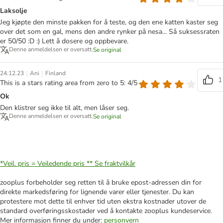
Laksolje
Jeg kjøpte den minste pakken for å teste, og den ene katten kaster seg
over det som en gal, mens den andre rynker på nesa... Så suksessraten
er 50/50 :D :) Lett å dosere og oppbevare.
Denne anmeldelsen er oversatt.
Se original
|
|
24.12.23
Ani
Finland
1
This is a stars rating area from zero to 5: 4/5
Ok
Den klistrer seg ikke til alt, men låser seg.
Denne anmeldelsen er oversatt.
Se original
*Veil. pris = Veiledende pris **
Se fraktvilkår
zooplus forbeholder seg retten til å bruke epost-adressen din for
direkte markedsføring for lignende varer eller tjenester. Du kan
protestere mot dette til enhver tid uten ekstra kostnader utover de
standard overføringsskostader ved å kontakte zooplus kundeservice.
Mer informasjon finner du under:
personvern