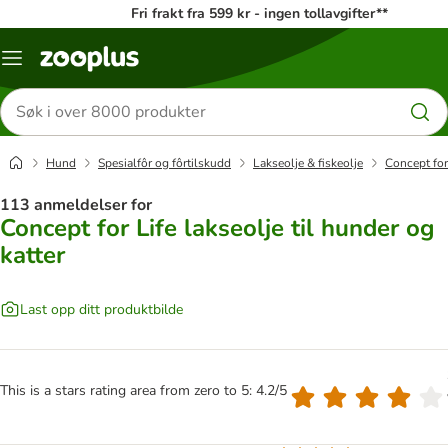
Fri frakt fra 599 kr - ingen tollavgifter**
Katalogmeny
Søk
etter
produkter
Hund
Spesialfôr og fôrtilskudd
Lakseolje & fiskeolje
Concept for 
113 anmeldelser for
Concept for Life lakseolje til hunder og
katter
Last opp ditt produktbilde
This is a stars rating area from zero to 5: 4.2/5