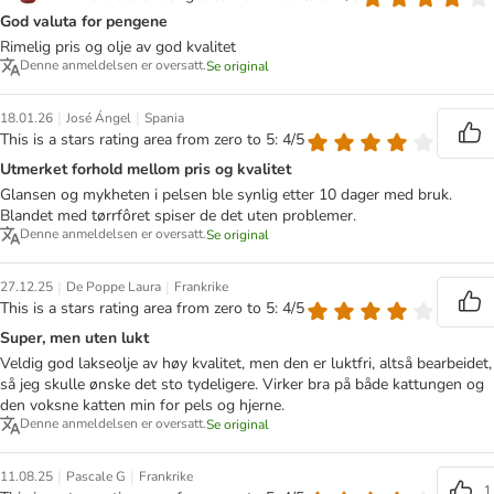
God valuta for pengene
Rimelig pris og olje av god kvalitet
Denne anmeldelsen er oversatt.
Se original
|
|
18.01.26
José Ángel
Spania
This is a stars rating area from zero to 5: 4/5
Utmerket forhold mellom pris og kvalitet
Glansen og mykheten i pelsen ble synlig etter 10 dager med bruk.
Blandet med tørrfôret spiser de det uten problemer.
Denne anmeldelsen er oversatt.
Se original
|
|
27.12.25
De Poppe Laura
Frankrike
This is a stars rating area from zero to 5: 4/5
Super, men uten lukt
Veldig god lakseolje av høy kvalitet, men den er luktfri, altså bearbeidet,
så jeg skulle ønske det sto tydeligere. Virker bra på både kattungen og
den voksne katten min for pels og hjerne.
Denne anmeldelsen er oversatt.
Se original
|
|
11.08.25
Pascale G
Frankrike
1