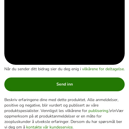
Når du sender ditt bidrag sier du deg enig i
vilkårene for deltagelse
.
Send inn
Beskriv erfaringene dine med dette produktet. Alle anmeldelser,
positive og negative, blir vurdert og publisert av våre
produktspesialister. Vennligst les vilkårene for
publisering
.\n\nVær
oppmerksom på at produktanmeldelser er en måte for
zoopluskunder å utveksle erfaringer. Dersom du har spørsmål ber
vi deg om å
kontakte vår kundeservice
.