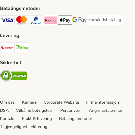
Betalingsmetoder
Forhåndsbetaling
Forhåndsbetaling Paym
Visa Payment Method
Mastercard Payment Method
PayPal Payment Method
Klarna Payment Method
Apple Pay Payment Method
Google Pay Payment Method
Levering
Posten Shipping Method
Bring Shipping Method
Sikkerhet
Security
Om oss
Karriere
Corporate Website
Firmainformasjon
DSA
Vilkår & betingelser
Personvern
Angre avtalen her
Kontakt
Frakt & levering
Betalingsmetoder
Tilgjengelighetserklæring