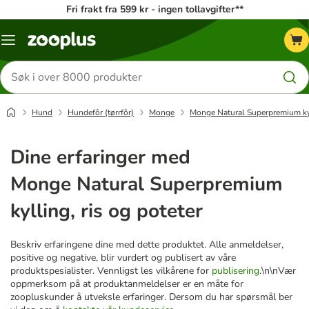
Fri frakt fra 599 kr - ingen tollavgifter**
Katalogmeny
Søk
etter
produkter
Hund
Hundefôr (tørrfôr)
Monge
Monge Natural Superpremium kyll
Dine erfaringer med
Monge Natural Superpremium
kylling, ris og poteter
Beskriv erfaringene dine med dette produktet. Alle anmeldelser,
positive og negative, blir vurdert og publisert av våre
produktspesialister. Vennligst les vilkårene for
publisering
.\n\nVær
oppmerksom på at produktanmeldelser er en måte for
zoopluskunder å utveksle erfaringer. Dersom du har spørsmål ber