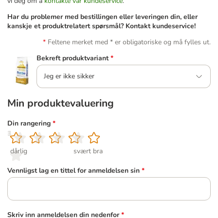
vi deg om å
kontakte vår kundeservice
.
Har du problemer med bestillingen eller leveringen din, eller
kanskje et produktrelatert spørsmål? Kontakt kundeservice!
Feltene merket med * er obligatoriske og må fylles ut.
Bekreft produktvariant
*
Jeg er ikke sikker
Min produktevaluering
Din rangering
*
1
2
3
4
5
dårlig
svært bra
Vennligst lag en tittel for anmeldelsen sin
*
Skriv inn anmeldelsen din nedenfor
*