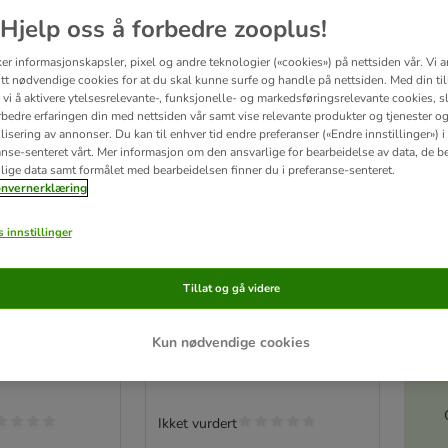
Hjelp oss å forbedre zooplus!
ker informasjonskapsler, pixel og andre teknologier («cookies») på nettsiden vår. Vi 
tt nødvendige cookies for at du skal kunne surfe og handle på nettsiden. Med din til
vi å aktivere ytelsesrelevante-, funksjonelle- og markedsføringsrelevante cookies, sli
rbedre erfaringen din med nettsiden vår samt vise relevante produkter og tjenester o
isering av annonser. Du kan til enhver tid endre preferanser («Endre innstillinger») i
anse-senteret vårt. Mer informasjon om den ansvarlige for bearbeidelse av data, de b
lige data samt formålet med bearbeidelsen finner du i preferanse-senteret.
nvernerklæring
 innstillinger
teks
TIAKI hundeleke Eli
Tillat og gå videre
Corduroy
S
 H 5 cm
l 25 x b 15 x h 7 cm
Kun nødvendige cookies
Ikket vurdert