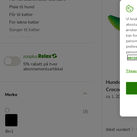
Pleie til hund
Fôr til katter
Vi bru
For lekne katter
absolu
Senger til katter
ønsker 
kan fo
For utekatter
personl
Pleie til katt
prefer
person
Kloremøbler etc
perso
For andre dyr
5% rabatt på hver
Utstyr innendørs til katter
abonnementsartikkel
Tilpass
Hundeleke la
Crocodylus
Merke
ca. L 20 x B 6 x
(
3
)
Ikket vurdert
8in1