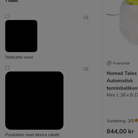
(
4
)
Tilbud
(
2
)
Nomad Tales
(
1
)
Nedsatte varer
4 varianter
(
2
)
Nomad Tales
Starmark
Automatisk
tennisballkas
Mini: L 26 x B 
Vurdering: 3/5
844,00 kr
Produkter med ekstra rabatt