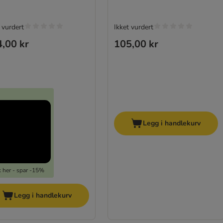
 vurdert
Ikket vurdert
,00 kr
105,00 kr
Legg i handlekurv
k her - spar -15%
Legg i handlekurv