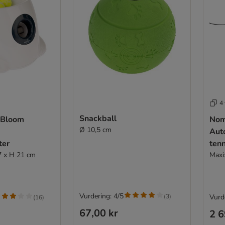
4 
Snackball
 Bloom
Nom
Ø 10,5 cm
Aut
ter
tenn
27 x H 21 cm
Maxi
Vurdering: 4/5
(
3
)
Vurd
(
16
)
67,00 kr
2 6