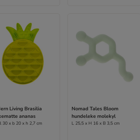
rn Living Brasilia
Nomad Tales Bloom
kkematte ananas
hundeleke molekyl
 l 30 x b 20 x h 2,7 cm
L 25,5 x H 16 x B 3,5 cm