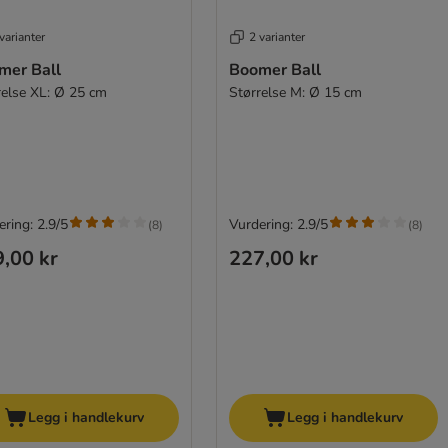
varianter
2 varianter
mer Ball
Boomer Ball
relse XL: Ø 25 cm
Størrelse M: Ø 15 cm
ring: 2.9/5
Vurdering: 2.9/5
(
8
)
(
8
)
,00 kr
227,00 kr
Legg i handlekurv
Legg i handlekurv