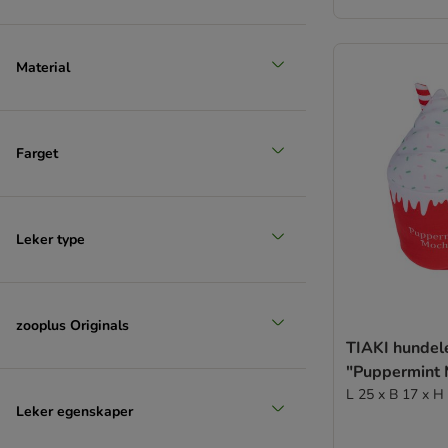
Material
Farget
Leker type
zooplus Originals
TIAKI hundel
"Puppermint
L 25 x B 17 x H
Leker egenskaper