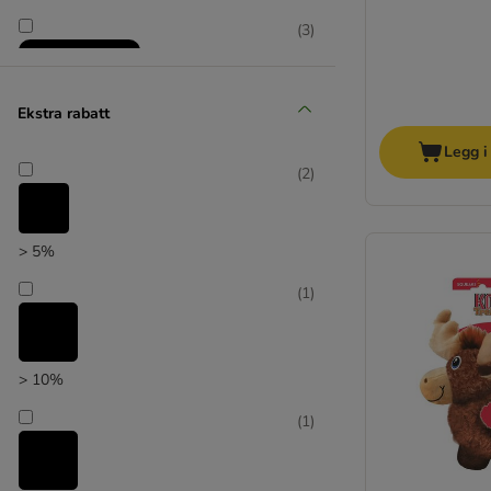
(
3
)
Ekstra rabatt
Legg i
(
2
)
zooplus favoritt
> 5%
(
1
)
> 10%
(
1
)