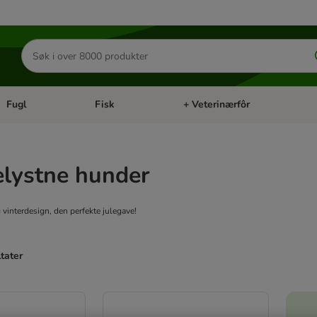
Søk
etter
produkter
Fugl
Fisk
+ Veterinærfôr
Åpne kategorimeny: Små kjæledyr
Åpne kategorimeny: Fugl
Åpne kategorimeny: Fisk
Åp
elystne hunder
 vinterdesign, den perfekte julegave!
ltater
ve been changed