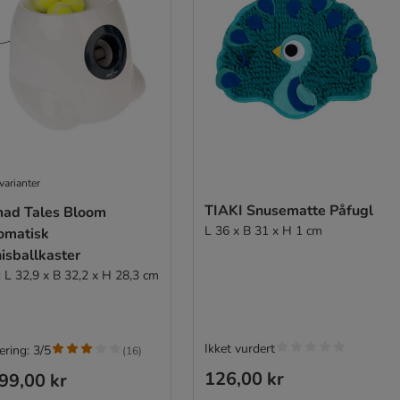
varianter
TIAKI Snusematte Påfugl
ad Tales Bloom
L 36 x B 31 x H 1 cm
omatisk
isballkaster
: L 32,9 x B 32,2 x H 28,3 cm
Ikket vurdert
ering: 3/5
(
16
)
126,00 kr
99,00 kr