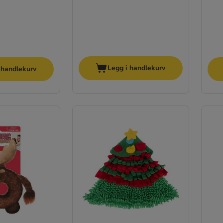
Legg i handlekurv
 handlekurv