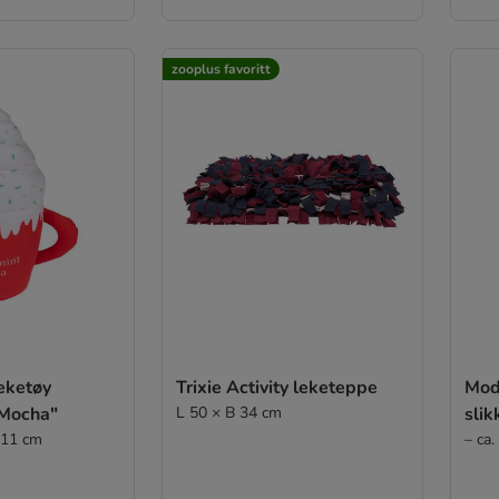
zooplus favoritt
eketøy
Trixie Activity leketeppe
Mode
 Mocha"
L 50 × B 34 cm
sli
 11 cm
– ca.