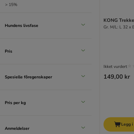
> 15%
KONG Trekke
Hundens livsfase
Gr. M/L: L 32 x
Pris
Ikket vurdert
149,00 kr
Spesielle fôregenskaper
Pris per kg
Legg i
Anmeldelser