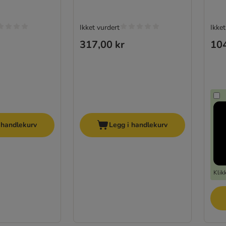
Ikket vurdert
Ikket
317,00 kr
104
 handlekurv
Legg i handlekurv
Klik