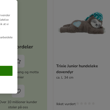
anvender
latelse
k at vi
g
earbeidete
Dine fordeler
Trixie Junior hundeleke
dovendyr
amle zooPoeng og motta
premier
ca. L 34 cm
Over 10 millioner kunder
Ikket vurdert
stoler på oss