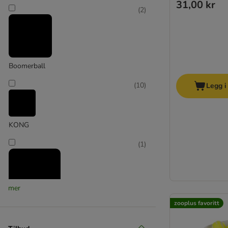
31,00 kr
(
2
)
Boomerball
(
10
)
Legg i
KONG
(
1
)
mer
zooplus favoritt
Modern Living