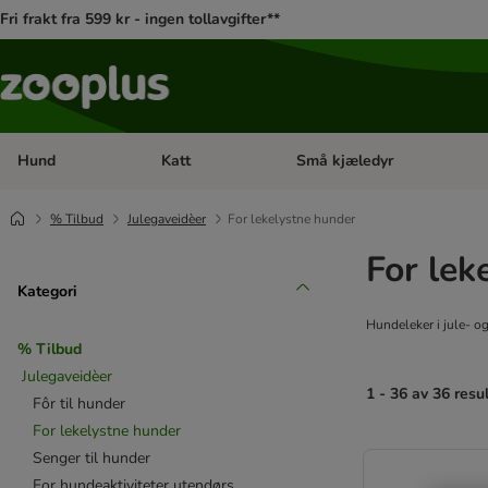
Fri frakt fra 599 kr - ingen tollavgifter**
Hund
Katt
Små kjæledyr
Åpne kategorimeny: Hund
Åpne kategorimeny: Katt
% Tilbud
Julegaveidèer
For lekelystne hunder
For lek
Kategori
Hundeleker i jule- og
% Tilbud
Julegaveidèer
1 - 36 av 36 resu
Fôr til hunder
For lekelystne hunder
product items ha
Senger til hunder
For hundeaktiviteter utendørs