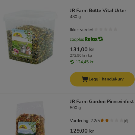
product items have been changed
JR Farm Bøtte Vital Urter
480 g
Ikket vurdert
131,00 kr
272,90 kr / kg
124,45 kr
Legg i handlekurv
JR Farm Garden Pinnsvinfest
500 g
Vurdering: 2.2/5
(
6
)
129,00 kr