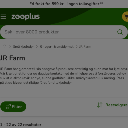
Fri frakt fra 599 kr - ingen tollavgifter**
Katalogmeny
Søk
etter
produkter
Små kjæledyr
Gnager- & smådyrmat
JR Farm
JR Farm
JR Farm har gjort det til sin oppgave å produsere artsriktig og sunn mat for kjæledyr.
Vår kjærlighet for dyr og daglige kontakt med dem hjelper oss å forstå deres behov
slik at vi alltid utvikler nye, sunne godbiter. Ulike smådyr krever ulik næring. Pass
på at du kjøper det riktige fôret for ditt kjæledyr!
Bestselgere
Filter
1 - 22 av 22 resultater