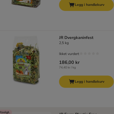
Legg i handlekurv
JR Dvergkaninfest
2,5 kg
Ikket vurdert
186,00 kr
74,40 kr / kg
Legg i handlekurv
tsolgt.