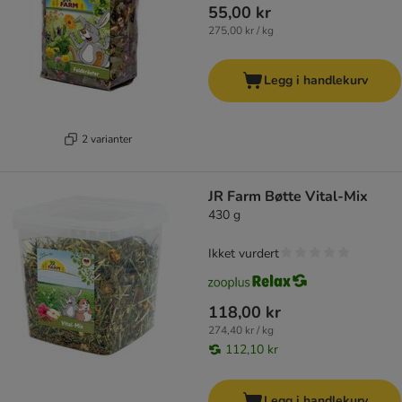
55,00 kr
275,00 kr / kg
Legg i handlekurv
2 varianter
JR Farm Bøtte Vital-Mix
430 g
Ikket vurdert
118,00 kr
274,40 kr / kg
112,10 kr
Legg i handlekurv