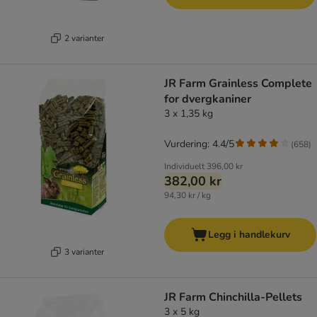
2 varianter
JR Farm Grainless Complete
for dvergkaniner
3 x 1,35 kg
Vurdering: 4.4/5
(
658
)
Individuelt
396,00 kr
382,00 kr
94,30 kr / kg
Legg i handlekurv
3 varianter
JR Farm Chinchilla-Pellets
3 x 5 kg