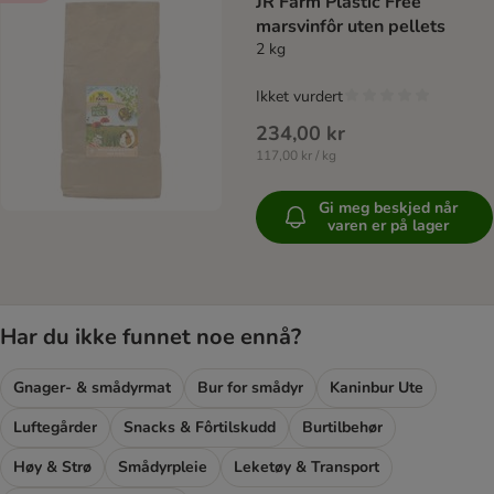
JR Farm Plastic Free
marsvinfôr uten pellets
2 kg
Ikket vurdert
234,00 kr
117,00 kr / kg
Gi meg beskjed når
varen er på lager
Har du ikke funnet noe ennå?
Gnager- & smådyrmat
Bur for smådyr
Kaninbur Ute
Luftegårder
Snacks & Fôrtilskudd
Burtilbehør
Høy & Strø
Smådyrpleie
Leketøy & Transport