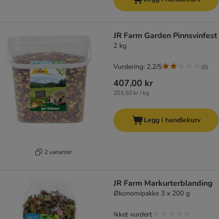
JR Farm Garden Pinnsvinfest
2 kg
Vurdering: 2.2/5
(
6
)
407,00 kr
203,50 kr / kg
Legg i handlekurv
2 varianter
JR Farm Markurterblanding
Økonomipakke 3 x 200 g
Ikket vurdert