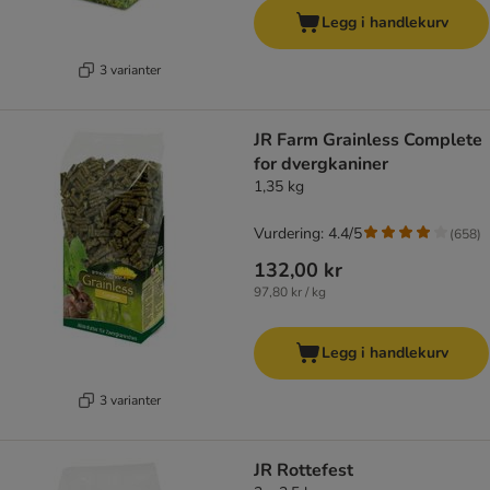
Legg i handlekurv
3 varianter
JR Farm Grainless Complete
for dvergkaniner
1,35 kg
Vurdering: 4.4/5
(
658
)
132,00 kr
97,80 kr / kg
Legg i handlekurv
3 varianter
JR Rottefest