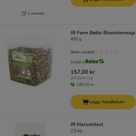
2 varianter
JR Farm Bøtte Blomstermagi
400 g
Ikket vurdert
157,00 kr
392,50 kr / kg
149,15 kr
Legg i handlekurv
JR Marsvinfest
2,5 kg