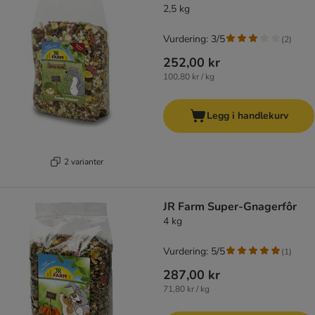
2,5 kg
Vurdering: 3/5
(
2
)
252,00 kr
100,80 kr / kg
Legg i handlekurv
2 varianter
JR Farm Super-Gnagerfôr
4 kg
Vurdering: 5/5
(
1
)
287,00 kr
71,80 kr / kg