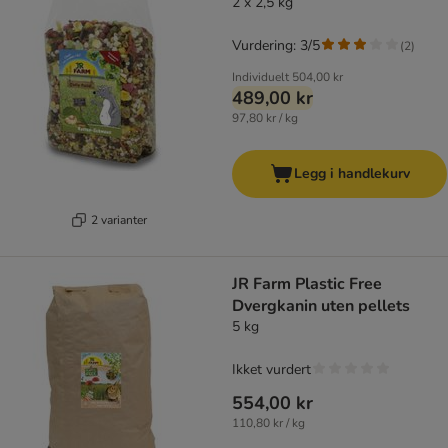
2 x 2,5 kg
Vurdering: 3/5
(
2
)
Individuelt
504,00 kr
489,00 kr
97,80 kr / kg
Legg i handlekurv
2 varianter
JR Farm Plastic Free
Dvergkanin uten pellets
5 kg
Ikket vurdert
554,00 kr
110,80 kr / kg