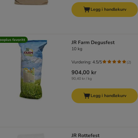
Legg i handlekurv
ooplus favoritt
JR Farm Degusfest
10 kg
Vurdering: 4.5/5
(
2
)
904,00 kr
90,40 kr / kg
Legg i handlekurv
JR Rottefest