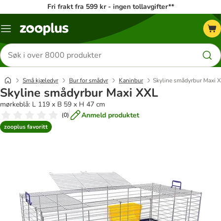
Fri frakt fra 599 kr - ingen tollavgifter**
Katalogmeny
Søk
etter
produkter
Små kjæledyr
Bur for smådyr
Kaninbur
Skyline smådyrbur Maxi 
Skyline smådyrbur Maxi XXL
mørkeblå: L 119 x B 59 x H 47 cm
Anmeld produktet
(
0
)
zooplus favoritt