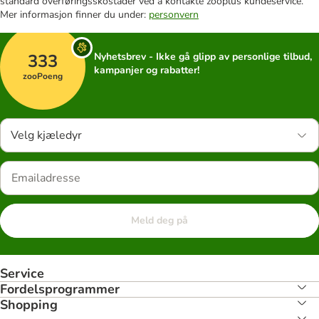
standard overføringsskostader ved å kontakte zooplus kundeservice.
Mer informasjon finner du under:
personvern
333
Nyhetsbrev - Ikke gå glipp av personlige tilbud,
kampanjer og rabatter!
zooPoeng
Velg kjæledyr
Meld deg på
Service
Fordelsprogrammer
Shopping