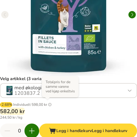
Velg artikkel (3 varianter)
Totalpris for de
samme varene
med økologisk kalkun
ved kjøp enkeltvis
1203837.2
-2.68%
Individuelt
598,00 kr
582,00 kr
244,50 kr / kg
Legg i handlekurv
Legg i handlekurv