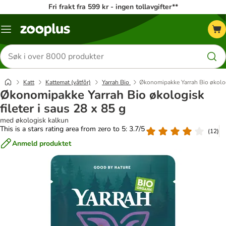
Fri frakt fra 599 kr - ingen tollavgifter**
Katalogmeny
Søk
etter
produkter
Katt
Kattemat (våtfôr)
Yarrah Bio
Økonomipakke Yarrah Bio økologi
Økonomipakke Yarrah Bio økologisk
fileter i saus 28 x 85 g
med økologisk kalkun
This is a stars rating area from zero to 5: 3.7/5
(
12
)
Anmeld produktet