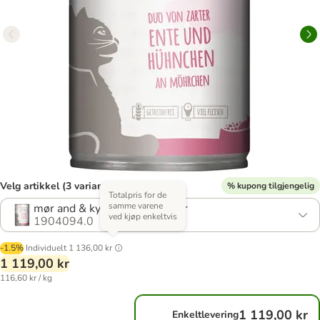
Velg artikkel (3 varianter)
% kupong tilgjengelig
Totalpris for de
samme varene
mør and & kylling på gulrøtter
ved kjøp enkeltvis
1904094.0
-1.5%
Individuelt
1 136,00 kr
1 119,00 kr
116,60 kr / kg
1 119,00 kr
Enkeltlevering