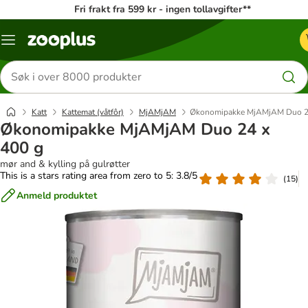
Fri frakt fra 599 kr - ingen tollavgifter**
Katalogmeny
Søk
etter
produkter
Katt
Kattemat (våtfôr)
MjAMjAM
Økonomipakke MjAMjAM Duo 2
Økonomipakke MjAMjAM Duo 24 x
400 g
mør and & kylling på gulrøtter
This is a stars rating area from zero to 5: 3.8/5
(
15
)
Anmeld produktet