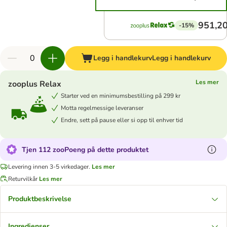
951,20
-15%
Legg i handlekurv
Legg i handlekurv
Les mer
zooplus Relax
Starter ved en minimumsbestilling på 299 kr
Motta regelmessige leveranser
Endre, sett på pause eller si opp til enhver tid
Tjen 112 zooPoeng på dette produktet
Levering innen 3-5 virkedager.
Les mer
Returvilkår
Les mer
Produktbeskrivelse
Ingredienser