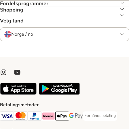
Fordelsprogrammer
Shopping
Velg land
Norge / no
Betalingsmetoder
Forhåndsbetaling
Forhåndsbetaling Paym
Visa Payment Method
Mastercard Payment Method
PayPal Payment Method
Klarna Payment Method
Apple Pay Payment Method
Google Pay Payment Method