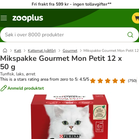
Fri frakt fra 599 kr - ingen tollavgifter**
Katalogmeny
Søk
etter
produkter
Katt
Kattemat (våtfôr)
Gourmet
Mikspakke Gourmet Mon Petit 12
Mikspakke Gourmet Mon Petit 12 x
50 g
Tunfisk, laks, ørret
This is a stars rating area from zero to 5: 4.5/5
(
750
)
Anmeld produktet