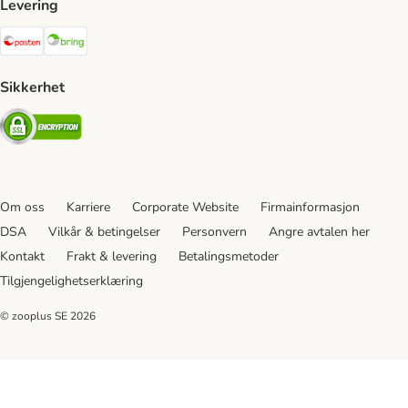
Levering
Posten Shipping Method
Bring Shipping Method
Sikkerhet
Security
Om oss
Karriere
Corporate Website
Firmainformasjon
DSA
Vilkår & betingelser
Personvern
Angre avtalen her
Kontakt
Frakt & levering
Betalingsmetoder
Tilgjengelighetserklæring
© zooplus SE
2026