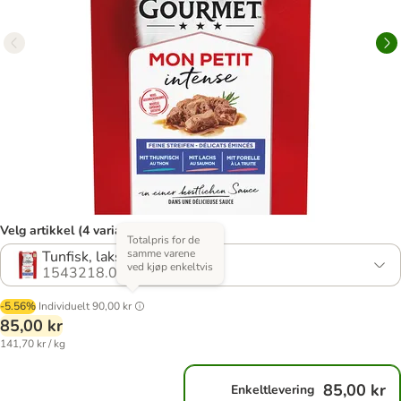
Velg artikkel (4 varianter)
Totalpris for de
samme varene
Tunfisk, laks, ørret
ved kjøp enkeltvis
1543218.0
-5.56%
Individuelt
90,00 kr
85,00 kr
141,70 kr / kg
85,00 kr
Enkeltlevering