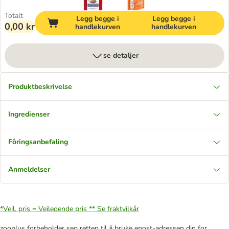
Totalt
Legg begge i
Legg begge i
0,00 kr
handlekurven
handlekurven
se detaljer
Produktbeskrivelse
Ingredienser
Fôringsanbefaling
Anmeldelser
*Veil. pris = Veiledende pris **
Se fraktvilkår
zooplus forbeholder seg retten til å bruke epost-adressen din for