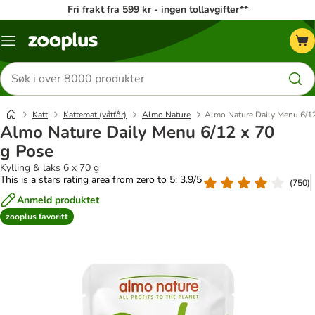
Fri frakt fra 599 kr - ingen tollavgifter**
Katalogmeny
Søk
etter
produkter
Katt
Kattemat (våtfôr)
Almo Nature
Almo Nature Daily Menu 6/12
Almo Nature Daily Menu 6/12 x 70
g Pose
Kylling & laks 6 x 70 g
This is a stars rating area from zero to 5: 3.9/5
(
750
)
Anmeld produktet
zooplus favoritt