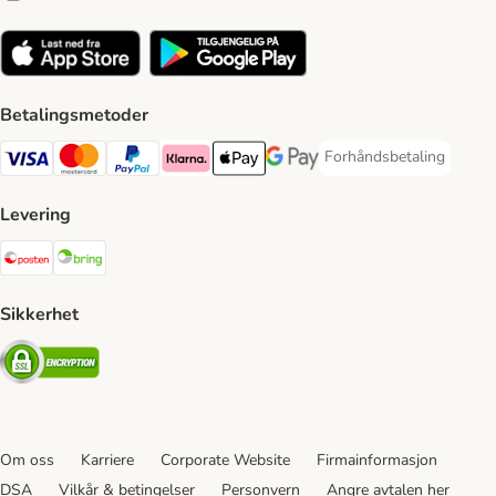
Betalingsmetoder
Forhåndsbetaling
Forhåndsbetaling Paym
Visa Payment Method
Mastercard Payment Method
PayPal Payment Method
Klarna Payment Method
Apple Pay Payment Method
Google Pay Payment Method
Levering
Posten Shipping Method
Bring Shipping Method
Sikkerhet
Security
Om oss
Karriere
Corporate Website
Firmainformasjon
DSA
Vilkår & betingelser
Personvern
Angre avtalen her