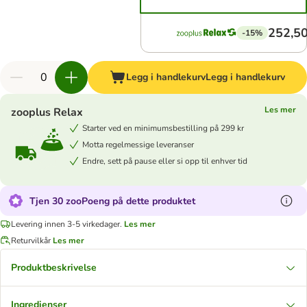
252,50
-15%
Legg i handlekurv
Legg i handlekurv
Les mer
zooplus Relax
Starter ved en minimumsbestilling på 299 kr
Motta regelmessige leveranser
Endre, sett på pause eller si opp til enhver tid
Tjen 30 zooPoeng på dette produktet
Levering innen 3-5 virkedager.
Les mer
Returvilkår
Les mer
Produktbeskrivelse
Ingredienser