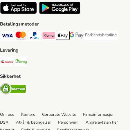
Betalingsmetoder
Forhåndsbetaling
Forhåndsbetaling Paym
Visa Payment Method
Mastercard Payment Method
PayPal Payment Method
Klarna Payment Method
Apple Pay Payment Method
Google Pay Payment Method
Levering
Posten Shipping Method
Bring Shipping Method
Sikkerhet
Security
Om oss
Karriere
Corporate Website
Firmainformasjon
DSA
Vilkår & betingelser
Personvern
Angre avtalen her