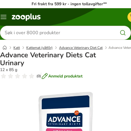
Fri frakt fra 599 kr - ingen tollavgifter**
Katalogmeny
Søk
etter
produkter
Katt
Kattemat (våtfôr)
Advance Veterinary Diet Cat
Advance Veteri
Advance Veterinary Diets Cat
Urinary
12 x 85 g
Anmeld produktet
(
0
)