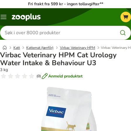
Fri frakt fra 599 kr - ingen tollavgifter**
Katalogmeny
Søk
etter
produkter
Katt
Kattemat (tørrfôr)
Virbac Veterinary HPM
Virbac Veterinary 
Virbac Veterinary HPM Cat Urology
Water Intake & Behaviour U3
3 kg
Anmeld produktet
(
0
)