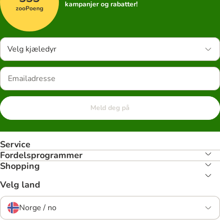
kampanjer og rabatter!
zooPoeng
Velg kjæledyr
Meld deg på
Service
Fordelsprogrammer
Shopping
Velg land
Norge / no