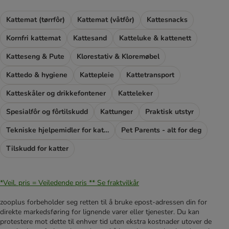
Kattemat (tørrfôr)
Kattemat (våtfôr)
Kattesnacks
Kornfri kattemat
Kattesand
Katteluke & kattenett
Katteseng & Pute
Klorestativ & Kloremøbel
Kattedo & hygiene
Kattepleie
Kattetransport
Katteskåler og drikkefontener
Katteleker
Spesialfôr og fôrtilskudd
Kattunger
Praktisk utstyr
Tekniske hjelpemidler for katter
Pet Parents - alt for deg
Tilskudd for katter
*Veil. pris = Veiledende pris **
Se fraktvilkår
zooplus forbeholder seg retten til å bruke epost-adressen din for
direkte markedsføring for lignende varer eller tjenester. Du kan
protestere mot dette til enhver tid uten ekstra kostnader utover de