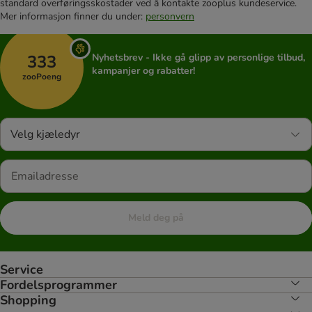
standard overføringsskostader ved å kontakte zooplus kundeservice.
Mer informasjon finner du under:
personvern
333
Nyhetsbrev - Ikke gå glipp av personlige tilbud,
kampanjer og rabatter!
zooPoeng
Velg kjæledyr
Meld deg på
Service
Fordelsprogrammer
Shopping