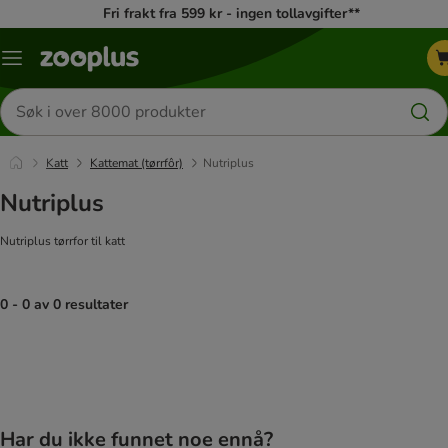
Fri frakt fra 599 kr - ingen tollavgifter**
Katalogmeny
Søk
etter
produkter
Katt
Kattemat (tørrfôr)
Nutriplus
Nutriplus
Nutriplus tørrfor til katt
0 - 0 av 0 resultater
product items have been changed
Har du ikke funnet noe ennå?