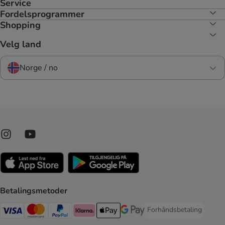
Service
Fordelsprogrammer
Shopping
Velg land
Norge / no
Betalingsmetoder
Forhåndsbetaling
Forhåndsbetaling Paym
Visa Payment Method
Mastercard Payment Method
PayPal Payment Method
Klarna Payment Method
Apple Pay Payment Method
Google Pay Payment Method