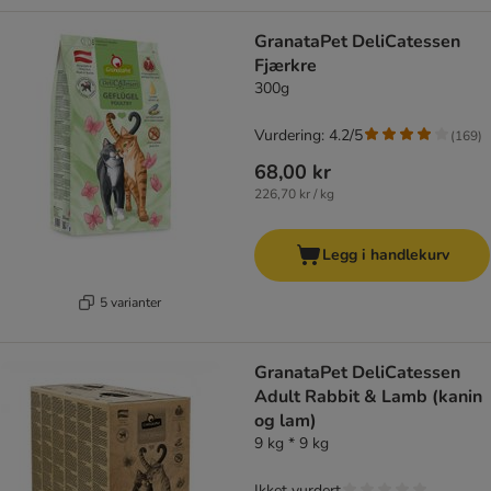
GranataPet DeliCatessen
Fjærkre
300g
Vurdering: 4.2/5
(
169
)
68,00 kr
226,70 kr / kg
Legg i handlekurv
5 varianter
GranataPet DeliCatessen
Adult Rabbit & Lamb (kanin
og lam)
9 kg * 9 kg
Ikket vurdert