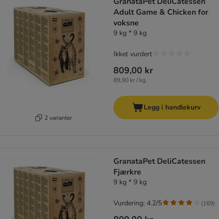
GranataPet DeliCatessen
Adult Game & Chicken for
voksne
9 kg * 9 kg
Ikket vurdert
809,00 kr
89,90 kr / kg
Legg i handlekurv
2 varianter
GranataPet DeliCatessen
Fjærkre
9 kg * 9 kg
Vurdering: 4.2/5
(
169
)