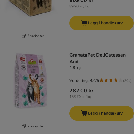
809,00 kr
89,90 kr / kg
Legg i handlekurv
5 varianter
GranataPet DeliCatessen
And
1,8 kg
Vurdering: 4.4/5
(
204
)
282,00 kr
156,70 kr / kg
Legg i handlekurv
2 varianter