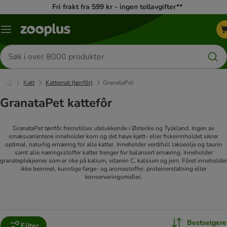
Fri frakt fra 599 kr - ingen tollavgifter**
Katalogmeny
Søk
etter
produkter
Katt
Kattemat (tørrfôr)
GranataPet
GranataPet kattefôr
GranataPet tørrfôr fremstilles utelukkende i Østerike og Tyskland. Ingen av
smaksvariantene inneholder korn og det høye kjøtt- eller fiskeinnholdet sikrer
optimal, naturlig ernæring for alle katter. Inneholder verdifull lakseolje og taurin
samt alle næringsstoffer katter trenger for balansert ernæring. Inneholder
granateplekjerner som er rike på kalium, vitamin C, kalsium og jern. Fôret inneholder
ikke beinmel, kunstige farge- og aromastoffer, proteinerstatning eller
.
konserveringsmidler
Bestselgere
Filter