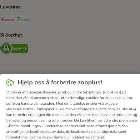
Levering
Posten Shipping Method
Bring Shipping Method
Sikkerhet
Security
Om oss
Karriere
Corporate Website
Firmainformasjon
Hjelp oss å forbedre zooplus!
DSA
Vilkår & betingelser
Personvern
Angre avtalen her
Vi bruker informasjonskapsler, pixel og andre teknologier («cookies») på
Kontakt
Frakt & levering
Betalingsmetoder
nettsiden vår. Vi anvender absolutt nødvendige cookies for at du skal kunne
Tilgjengelighetserklæring
surfe og handle på nettsiden. Med din tillatelse ønsker vi å aktivere
ytelsesrelevante-, funksjonelle- og markedsføringsrelevante cookies, slik at vi
© zooplus SE
2026
kan forbedre erfaringen din med nettsiden vår samt vise relevante produkter og
tjenester og personlisering av annonser. Du kan til enhver tid endre preferanser
(«Endre innstillinger») i preferanse-senteret vårt. Mer informasjon om den
ansvarlige for bearbeidelse av data, de bearbeidete personlige data samt
formålet med bearbeidelsen finner du i preferanse-senteret.