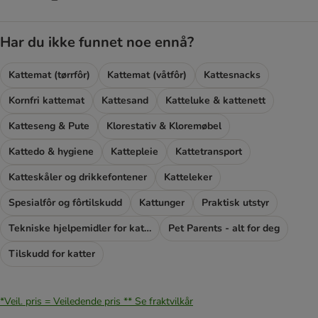
Har du ikke funnet noe ennå?
Kattemat (tørrfôr)
Kattemat (våtfôr)
Kattesnacks
Kornfri kattemat
Kattesand
Katteluke & kattenett
Katteseng & Pute
Klorestativ & Kloremøbel
Kattedo & hygiene
Kattepleie
Kattetransport
Katteskåler og drikkefontener
Katteleker
Spesialfôr og fôrtilskudd
Kattunger
Praktisk utstyr
Tekniske hjelpemidler for katter
Pet Parents - alt for deg
Tilskudd for katter
*Veil. pris = Veiledende pris **
Se fraktvilkår