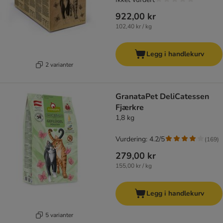
922,00 kr
102,40 kr / kg
Legg i handlekurv
2 varianter
GranataPet DeliCatessen
Fjærkre
1,8 kg
Vurdering: 4.2/5
(
169
)
279,00 kr
155,00 kr / kg
Legg i handlekurv
5 varianter