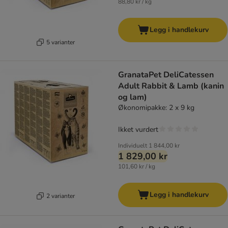
88,80 kr / kg
Legg i handlekurv
5 varianter
GranataPet DeliCatessen
Adult Rabbit & Lamb (kanin
og lam)
Økonomipakke: 2 x 9 kg
Ikket vurdert
Individuelt
1 844,00 kr
1 829,00 kr
101,60 kr / kg
Legg i handlekurv
2 varianter