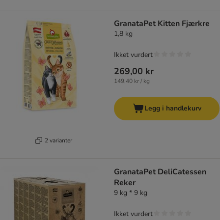
GranataPet Kitten Fjærkre
1,8 kg
Ikket vurdert
269,00 kr
149,40 kr / kg
Legg i handlekurv
2 varianter
GranataPet DeliCatessen
Reker
9 kg * 9 kg
Ikket vurdert