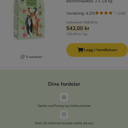
Økonomipakke: 2 x 1,8 kg
Vurdering: 4.2/5
(
169
)
Individuelt
558,00 kr
542,00 kr
150,60 kr / kg
Legg i handlekurv
5 varianter
Dine fordeler
Samle zooPoeng og motta premier
Over 10 millioner kunder stoler på oss