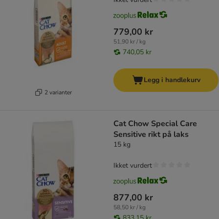
779,00 kr
51,90 kr / kg
740,05 kr
Legg i handlekurv
2 varianter
Cat Chow Special Care
Sensitive rikt på laks
15 kg
Ikket vurdert
877,00 kr
58,50 kr / kg
833,15 kr