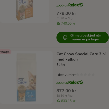
779,00 kr
51,90 kr / kg
740,05 kr
Gi meg beskjed når
varen er på lager
tsolgt.
Cat Chow Special Care 3in1
med kalkun
15 kg
Ikket vurdert
877,00 kr
58,50 kr / kg
833,15 kr