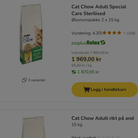
Cat Chow Adult Special
Care Sterilised
Økonomipakke 2 x 15 kg
Vurdering: 4.3/5
(
169
)
Individuelt
1 984,00 kr
1 969,00 kr
65,60 kr / kg
1 870,55 kr
3 varianter
Legg i handlekurv
Cat Chow Adult rikt på and
15 kg
Ikket vurdert