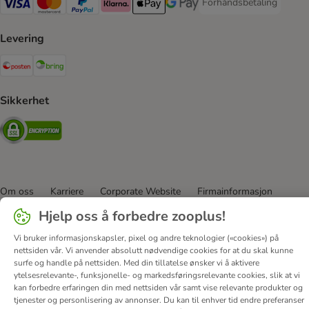
Forhåndsbetaling
Forhåndsbetaling Paym
Visa Payment Method
Mastercard Payment Method
PayPal Payment Method
Klarna Payment Method
Apple Pay Payment Method
Google Pay Payment Method
Levering
Posten Shipping Method
Bring Shipping Method
Sikkerhet
Security
Om oss
Karriere
Corporate Website
Firmainformasjon
DSA
Vilkår & betingelser
Personvern
Angre avtalen her
Hjelp oss å forbedre zooplus!
Kontakt
Frakt & levering
Betalingsmetoder
Vi bruker informasjonskapsler, pixel og andre teknologier («cookies») på
Tilgjengelighetserklæring
nettsiden vår. Vi anvender absolutt nødvendige cookies for at du skal kunne
surfe og handle på nettsiden. Med din tillatelse ønsker vi å aktivere
© zooplus SE
2026
ytelsesrelevante-, funksjonelle- og markedsføringsrelevante cookies, slik at vi
kan forbedre erfaringen din med nettsiden vår samt vise relevante produkter og
tjenester og personlisering av annonser. Du kan til enhver tid endre preferanser