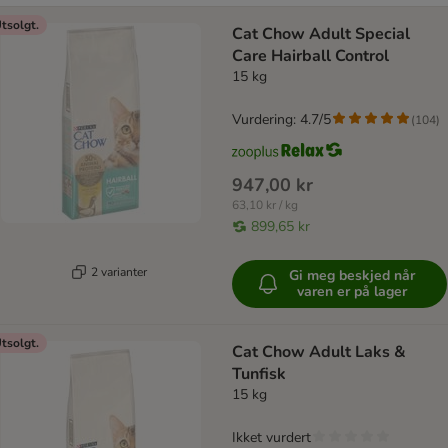
tsolgt.
Cat Chow Adult Special
Care Hairball Control
15 kg
Vurdering: 4.7/5
(
104
)
947,00 kr
63,10 kr / kg
899,65 kr
2 varianter
Gi meg beskjed når
varen er på lager
tsolgt.
Cat Chow Adult Laks &
Tunfisk
15 kg
Ikket vurdert