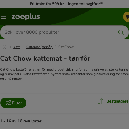
Fri frakt fra 599 kr - ingen tollavgifter**
Katalogmeny
Søk
etter
produkter
Katt
Kattemat (tørrfôr)
Cat Chow
Cat Chow kattemat - tørrfôr
Cat Chow kattefôr er et tørrfôr med trippel virkning for sunne urinveier, sterke tenner
og blank pels. Dette kattefôret tilbyr fire smaksvarianter som gir avveksling for store
og små nøster.
Bestselgere
Filter
1 - 16 av 16 resultater