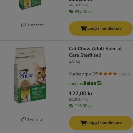
66,10 kr / kg
942,40 kr
3 varianter
Legg i handlekurv
Cat Chow Adult Special
Care Sterilised
1,5 kg
Vurdering: 4.3/5
(
169
)
122,00 kr
81,30 kr / kg
115,90 kr
3 varianter
Legg i handlekurv