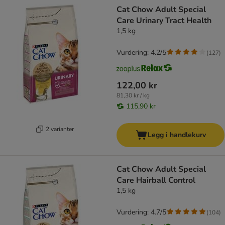
product items have been changed
Cat Chow Adult Special
Care Urinary Tract Health
1,5 kg
Vurdering: 4.2/5
(
127
)
122,00 kr
81,30 kr / kg
115,90 kr
2 varianter
Legg i handlekurv
Cat Chow Adult Special
Care Hairball Control
1,5 kg
Vurdering: 4.7/5
(
104
)