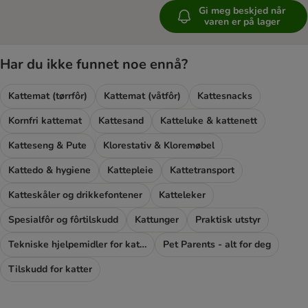
Gi meg beskjed når
varen er på lager
Har du ikke funnet noe ennå?
Kattemat (tørrfôr)
Kattemat (våtfôr)
Kattesnacks
Kornfri kattemat
Kattesand
Katteluke & kattenett
Katteseng & Pute
Klorestativ & Kloremøbel
Kattedo & hygiene
Kattepleie
Kattetransport
Katteskåler og drikkefontener
Katteleker
Spesialfôr og fôrtilskudd
Kattunger
Praktisk utstyr
Tekniske hjelpemidler for katter
Pet Parents - alt for deg
Tilskudd for katter