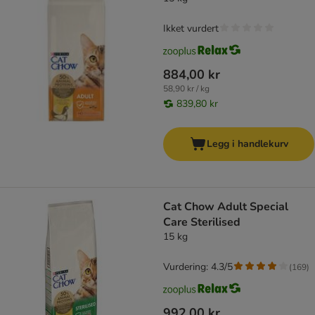
Ikket vurdert
884,00 kr
58,90 kr / kg
839,80 kr
Legg i handlekurv
Cat Chow Adult Special
Care Sterilised
15 kg
Vurdering: 4.3/5
(
169
)
992,00 kr