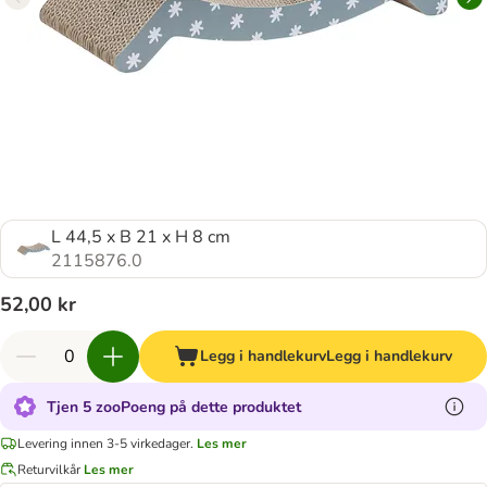
L 44,5 x B 21 x H 8 cm
2115876.0
52,00 kr
Legg i handlekurv
Legg i handlekurv
Tjen 5 zooPoeng på dette produktet
Levering innen 3-5 virkedager.
Les mer
Returvilkår
Les mer