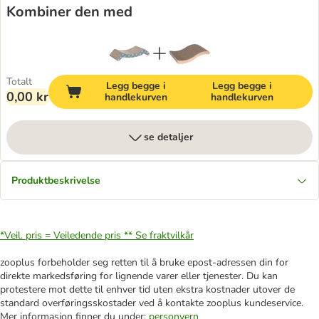
Kombiner den med
Totalt
Legg begge i
Legg begge i
0,00 kr
handlekurven
handlekurven
se detaljer
Produktbeskrivelse
*Veil. pris = Veiledende pris **
Se fraktvilkår
zooplus forbeholder seg retten til å bruke epost-adressen din for
direkte markedsføring for lignende varer eller tjenester. Du kan
protestere mot dette til enhver tid uten ekstra kostnader utover de
standard overføringsskostader ved å kontakte zooplus kundeservice.
Mer informasjon finner du under:
personvern