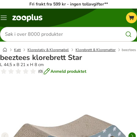
Fri frakt fra 599 kr - ingen tollavgifter**
Katalogmeny
Søk
etter
produkter
Katt
Klorestativ & Kloremøbel
Klorebrett & Klorematter
beeztees 
beeztees klorebrett Star
L 44,5 x B 21 x H 8 cm
Anmeld produktet
(
0
)