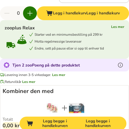
Legg i handlekurv
Legg i handlekurv
Les mer
zooplus Relax
Starter ved en minimumsbestilling på 299 kr
Motta regelmessige leveranser
Endre, sett på pause eller si opp til enhver tid
Tjen 2 zooPoeng på dette produktet
Levering innen 3-5 virkedager.
Les mer
Returvilkår
Les mer
Kombiner den med
Totalt
Legg begge i
Legg begge i
0,00 kr
handlekurven
handlekurven