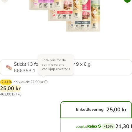
Totalpris for de
Sticks i 3 forskjellige smaker 9 x 6 g
samme varene
ved kjøp enkeltvis
666353.1
-7.41%
Individuelt
27,00 kr
25,00 kr
463,00 kr / kg
25,00 kr
Enkeltlevering
21,30 
-15%