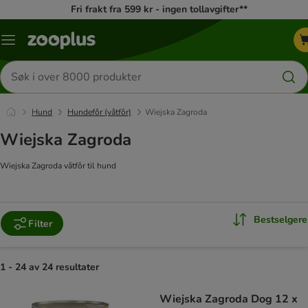
Fri frakt fra 599 kr - ingen tollavgifter**
Katalogmeny
Søk
etter
produkter
Hund
Hundefôr (våtfôr)
Wiejska Zagroda
Wiejska Zagroda
Wiejska Zagroda våtfôr til hund
Bestselgere
Filter
1 - 24 av 24 resultater
product items have been changed
Wiejska Zagroda Dog 12 x