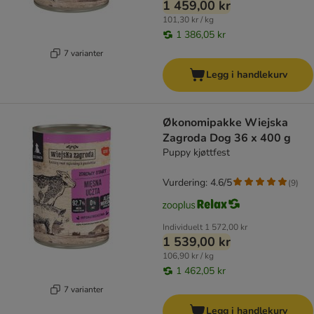
1 459,00 kr
101,30 kr / kg
1 386,05 kr
7 varianter
Legg i handlekurv
Økonomipakke Wiejska
Zagroda Dog 36 x 400 g
Puppy kjøttfest
Vurdering: 4.6/5
(
9
)
Individuelt
1 572,00 kr
1 539,00 kr
106,90 kr / kg
1 462,05 kr
7 varianter
Legg i handlekurv