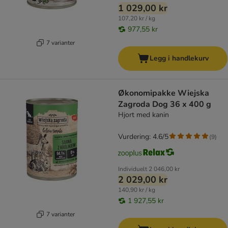
1 029,00 kr
107,20 kr / kg
977,55 kr
7 varianter
Legg i handlekurv
Økonomipakke Wiejska
Zagroda Dog 36 x 400 g
Hjort med kanin
Vurdering: 4.6/5
(
9
)
Individuelt
2 046,00 kr
2 029,00 kr
140,90 kr / kg
1 927,55 kr
7 varianter