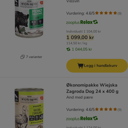
Villsvin
Vurdering: 4.6/5
(
9
)
Individuelt
1 104,00 kr
1 099,00 kr
114,50 kr / kg
1 044,05 kr
7 varianter
Legg i handlekurv
Økonomipakke Wiejska
Zagroda Dog 24 x 400 g
And med pære
Vurdering: 4.6/5
(
9
)
Individuelt
1 124,00 kr