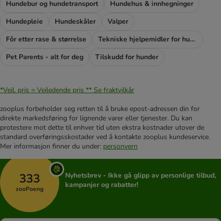
Hundebur og hundetransport
Hundehus & innhegninger
Hundepleie
Hundeskåler
Valper
Fôr etter rase & størrelse
Tekniske hjelpemidler for hunder
Pet Parents - alt for deg
Tilskudd for hunder
*Veil. pris = Veiledende pris **
Se fraktvilkår
zooplus forbeholder seg retten til å bruke epost-adressen din for
direkte markedsføring for lignende varer eller tjenester. Du kan
protestere mot dette til enhver tid uten ekstra kostnader utover de
standard overføringsskostader ved å kontakte zooplus kundeservice.
Mer informasjon finner du under:
personvern
333
Nyhetsbrev - Ikke gå glipp av personlige tilbud,
kampanjer og rabatter!
zooPoeng