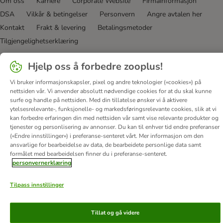
Om oss
Karriere
Corporate Website
Firmainformasjon
DSA
Vilkår & betingelser
Personvern
Angre avtalen her
Kontakt
Frakt & levering
Betalingsmetoder
Tilgjengelighetserklæring
© zooplus SE
2026
Hjelp oss å forbedre zooplus!
Vi bruker informasjonskapsler, pixel og andre teknologier («cookies») på
nettsiden vår. Vi anvender absolutt nødvendige cookies for at du skal kunne
surfe og handle på nettsiden. Med din tillatelse ønsker vi å aktivere
ytelsesrelevante-, funksjonelle- og markedsføringsrelevante cookies, slik at vi
kan forbedre erfaringen din med nettsiden vår samt vise relevante produkter og
tjenester og personlisering av annonser. Du kan til enhver tid endre preferanser
(«Endre innstillinger») i preferanse-senteret vårt. Mer informasjon om den
ansvarlige for bearbeidelse av data, de bearbeidete personlige data samt
formålet med bearbeidelsen finner du i preferanse-senteret.
personvernerklæring
Tilpass innstillinger
Tillat og gå videre