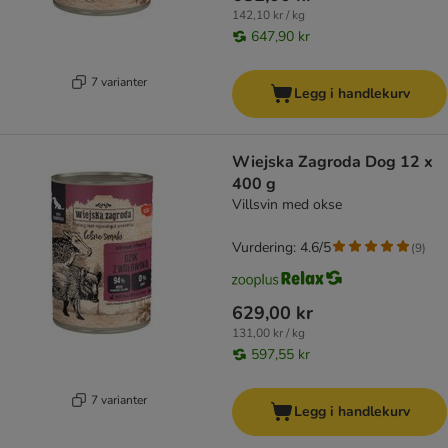
142,10 kr / kg
647,90 kr
7 varianter
Legg i handlekurv
Wiejska Zagroda Dog 12 x
400 g
Villsvin med okse
Vurdering: 4.6/5
(
9
)
629,00 kr
131,00 kr / kg
597,55 kr
7 varianter
Legg i handlekurv