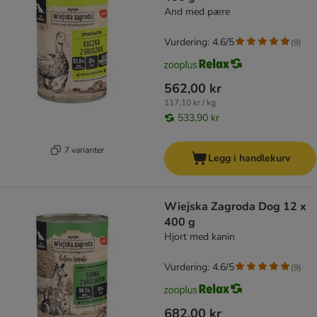
And med pære
Vurdering: 4.6/5
(
9
)
562,00 kr
117,10 kr / kg
533,90 kr
7 varianter
Legg i handlekurv
Wiejska Zagroda Dog 12 x
400 g
Hjort med kanin
Vurdering: 4.6/5
(
9
)
682,00 kr