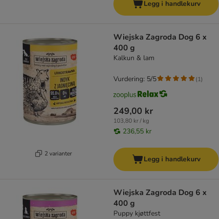
Legg i handlekurv
Wiejska Zagroda Dog 6 x
400 g
Kalkun & lam
Vurdering: 5/5
(
1
)
249,00 kr
103,80 kr / kg
236,55 kr
2 varianter
Legg i handlekurv
Wiejska Zagroda Dog 6 x
400 g
Puppy kjøttfest