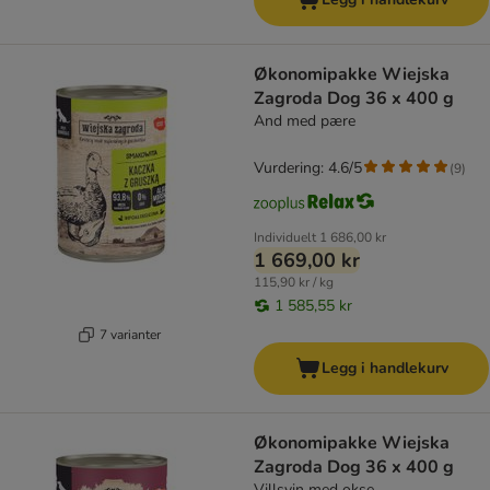
Økonomipakke Wiejska
Zagroda Dog 36 x 400 g
And med pære
Vurdering: 4.6/5
(
9
)
Individuelt
1 686,00 kr
1 669,00 kr
115,90 kr / kg
1 585,55 kr
7 varianter
Legg i handlekurv
Økonomipakke Wiejska
Zagroda Dog 36 x 400 g
Villsvin med okse