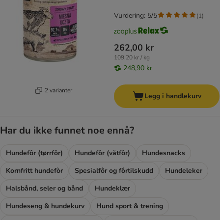
Vurdering: 5/5
(
1
)
262,00 kr
109,20 kr / kg
248,90 kr
2 varianter
Legg i handlekurv
Har du ikke funnet noe ennå?
Hundefôr (tørrfôr)
Hundefôr (våtfôr)
Hundesnacks
Kornfritt hundefòr
Spesialfôr og fôrtilskudd
Hundeleker
Halsbånd, seler og bånd
Hundeklær
Hundeseng & hundekurv
Hund sport & trening