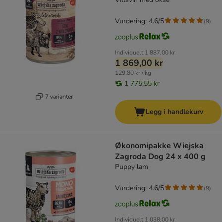
Vurdering: 4.6/5
(
9
)
Individuelt
1 887,00 kr
1 869,00 kr
129,80 kr / kg
1 775,55 kr
7 varianter
Legg i handlekurv
Økonomipakke Wiejska
Zagroda Dog 24 x 400 g
Puppy lam
Vurdering: 4.6/5
(
9
)
Individuelt
1 038,00 kr