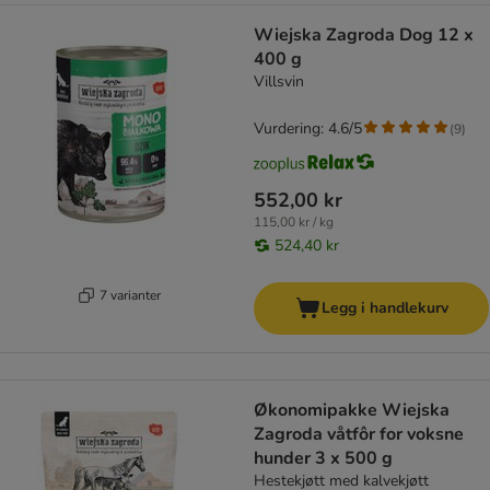
Wiejska Zagroda Dog 12 x
400 g
Villsvin
Vurdering: 4.6/5
(
9
)
552,00 kr
115,00 kr / kg
524,40 kr
7 varianter
Legg i handlekurv
Økonomipakke Wiejska
Zagroda våtfôr for voksne
hunder 3 x 500 g
Hestekjøtt med kalvekjøtt