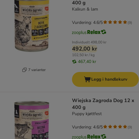
400 g
Kalkun & lam
Vurdering: 4.6/5
(
9
)
Individuelt
498,00 kr
492,00 kr
102,50 kr / kg
467,40 kr
7 varianter
Legg i handlekurv
Wiejska Zagroda Dog 12 x
400 g
Puppy kjøttfest
Vurdering: 4.6/5
(
9
)