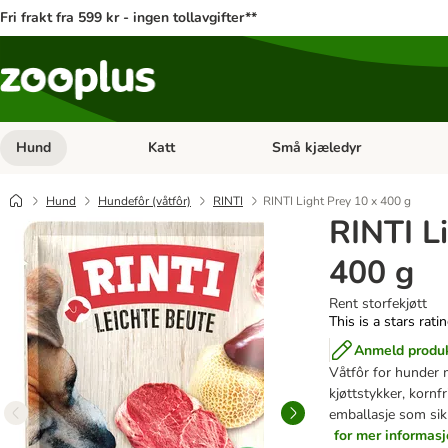
Fri frakt fra 599 kr - ingen tollavgifter**
Hund
Katt
Små kjæledyr
Åpne kategorimeny: Hund
Åpne kategorimeny: Katt
Hund
Hundefôr (våtfôr)
RINTI
RINTI Light Prey 10 x 400 g
RINTI L
400 g
Rent storfekjøtt
This is a stars rati
Anmeld produ
Våtfôr for hunder 
kjøttstykker, kornf
emballasje som sikr
for mer informas