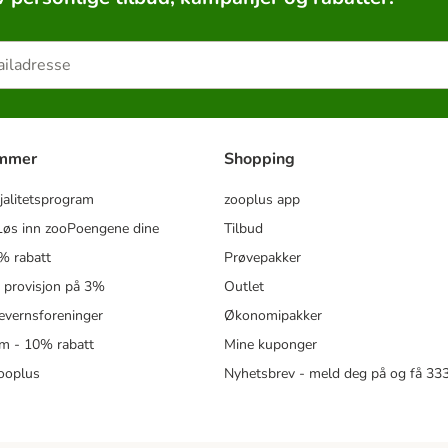
ammer
Shopping
jalitetsprogram
zooplus app
øs inn zooPoengene dine
Tilbud
% rabatt
Prøvepakker
- provisjon på 3%
Outlet
revernsforeninger
Økonomipakker
m - 10% rabatt
Mine kuponger
zooplus
Nyhetsbrev - meld deg på og få 3