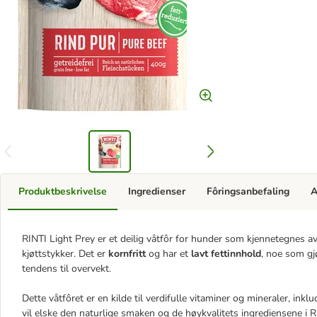
Produktbeskrivelse
Ingredienser
Fôringsanbefaling
A
RINTI Light Prey er et deilig våtfôr for hunder som kjennetegnes 
kjøttstykker. Det er
kornfritt
og har et
lavt fettinnhold
, noe som gj
tendens til overvekt.
Dette våtfôret er en kilde til verdifulle vitaminer og mineraler, inkl
vil elske den naturlige smaken og de høykvalitets ingrediensene i R