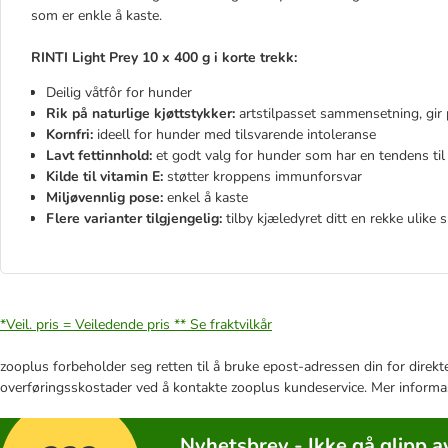
som er enkle å kaste.
RINTI Light Prey 10 x 400 g i korte trekk:
Deilig våtfôr for hunder
Rik på naturlige kjøttstykker:
artstilpasset sammensetning, gir p
Kornfri:
ideell for hunder med tilsvarende intoleranse
Lavt fettinnhold:
et godt valg for hunder som har en tendens til
Kilde til vitamin E:
støtter kroppens immunforsvar
Miljøvennlig pose:
enkel å kaste
Flere varianter tilgjengelig:
tilby kjæledyret ditt en rekke ulike
*Veil. pris = Veiledende pris **
Se fraktvilkår
zooplus forbeholder seg retten til å bruke epost-adressen din for direkt
overføringsskostader ved å kontakte zooplus kundeservice. Mer informa
Nyhetsbrev - Ikke gå glipp a