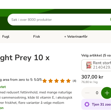
Søk
etter
produkter
Fugl
Fisk
+ Veterinærfôr
Åpne kategorimeny: Små kjæledyr
Åpne kategorimeny: Fugl
Åpne kategorimeny: Fisk
Åp
ight Prey 10 x
Velg artikkel (5 va
Rent storf
2140429
307,00 kr
ng area from zero to 5: 5.0/5
(
4
)
76,80 kr / kg
ktet
med redusert fettinnhold, med mange naturlige
ri sammensetning, kilde til vitamin E, i økologisk
er friskhet, flere varianter å velge mellom
Tjen 31 zoo
jon