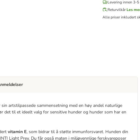
Levering innen 3-5 
Returvilkår
Les me
Alle priser inkludert s
nmeldelser
av sin artstilpassede sammensetning med en høy andel naturlige
ør det til et ideelt valg for sensitive hunder og hunder som har en
udert
vitamin E
, som bidrar til å støtte immunforsvaret. Hunden din
INTI Light Prey. Du får også maten i miljøvennlige ferskvareposer