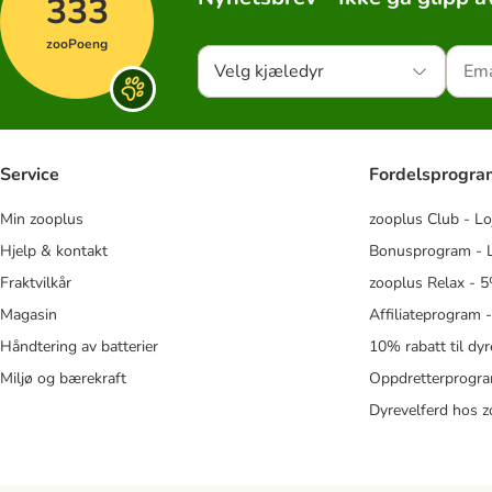
333
zooPoeng
Velg kjæledyr
Service
Fordelsprogr
Min zooplus
zooplus Club - Lo
Hjelp & kontakt
Bonusprogram - L
Fraktvilkår
zooplus Relax - 5
Magasin
Affiliateprogram 
Håndtering av batterier
10% rabatt til dy
Miljø og bærekraft
Oppdretterprogra
Dyrevelferd hos 