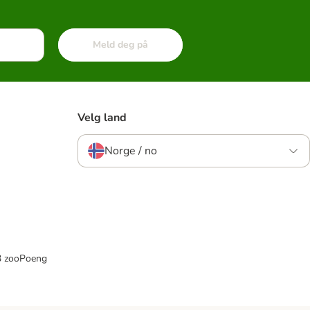
Meld deg på
Velg land
Norge / no
33 zooPoeng