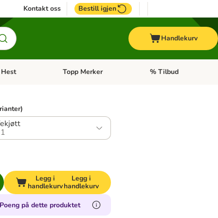
Kontakt oss
Bestill igjen
Handlekurv
Hest
Topp Merker
% Tilbud
ne kategorimeny: + Veterinærfôr
Åpne kategorimeny: Hest
Åpne kategorimeny: Top
rianter)
ekjøtt
.1
Legg i
Legg i
handlekurv
handlekurv
Poeng på dette produktet