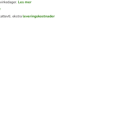
virkedager.
Les mer
r
katt
evtl. ekstra
leveringskostnader