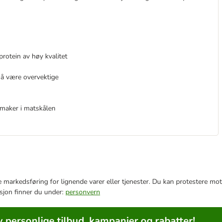
rotein av høy kvalitet
 å være overvektige
 smaker i matskålen
e markedsføring for lignende varer eller tjenester. Du kan protestere mot
sjon finner du under:
personvern
v personlige tilbud, kampanjer og rabatter!