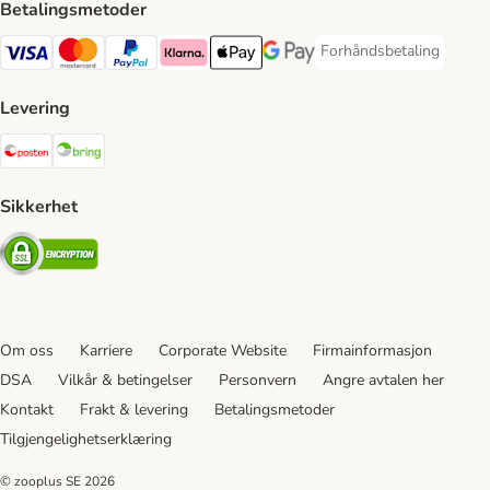
Betalingsmetoder
Forhåndsbetaling
Forhåndsbetaling Paym
Visa Payment Method
Mastercard Payment Method
PayPal Payment Method
Klarna Payment Method
Apple Pay Payment Method
Google Pay Payment Method
Levering
Posten Shipping Method
Bring Shipping Method
Sikkerhet
Security
Om oss
Karriere
Corporate Website
Firmainformasjon
DSA
Vilkår & betingelser
Personvern
Angre avtalen her
Kontakt
Frakt & levering
Betalingsmetoder
Tilgjengelighetserklæring
© zooplus SE
2026