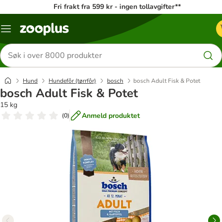
Fri frakt fra 599 kr - ingen tollavgifter**
Katalogmeny
Søk
etter
produkter
Hund
Hundefôr (tørrfôr)
bosch
bosch Adult Fisk & Potet
bosch Adult Fisk & Potet
15 kg
Anmeld produktet
(
0
)