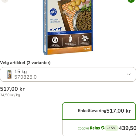
Velg artikkel (2 varianter)
15 kg
570825.0
517,00 kr
34,50 kr / kg
517,00 kr
Enkeltlevering
439,50
-15%