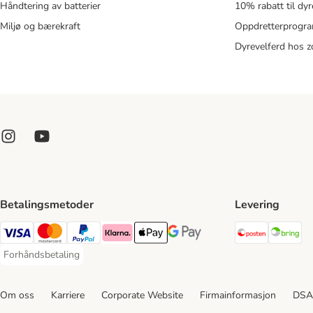
Håndtering av batterier
10% rabatt til dy
Miljø og bærekraft
Oppdretterprogra
Dyrevelferd hos 
Betalingsmetoder
Levering
Posten Sh
Br
Visa Payment Method
Mastercard Payment Method
PayPal Payment Method
Klarna Payment Method
Apple Pay Payment Method
Google Pay Payment Method
Forhåndsbetaling
Forhåndsbetaling Payment Method
Om oss
Karriere
Corporate Website
Firmainformasjon
DSA