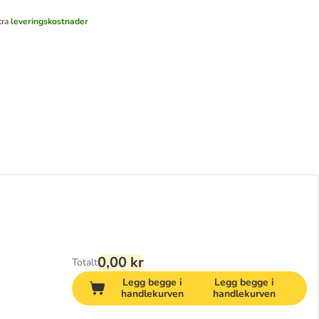
tra
leveringskostnader
0,00 kr
Totalt
Legg begge i
Legg begge i
handlekurven
handlekurven