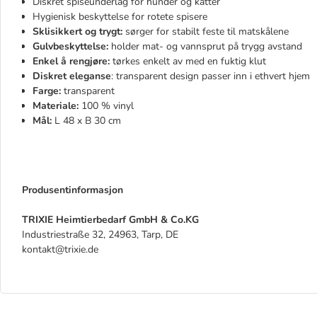
Diskret spiseunderlag for hunder og katter
Hygienisk beskyttelse for rotete spisere
Sklisikkert og trygt:
sørger for stabilt feste til matskålene
Gulvbeskyttelse:
holder mat- og vannsprut på trygg avstand
Enkel å rengjøre:
tørkes enkelt av med en fuktig klut
Diskret eleganse
: transparent design passer inn i ethvert hjem
Farge:
transparent
Materiale:
100 % vinyl
Mål:
L 48 x B 30 cm
Produsentinformasjon
TRIXIE Heimtierbedarf GmbH & Co.KG
Industriestraße 32, 24963, Tarp, DE
kontakt@trixie.de