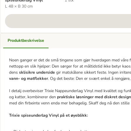
spiseunderlag Vinyl
1 stk
L 48 × B 30 cm
Produktbeskrivelse
Noen ganger er det de små tingene som gjør hverdagen med våre fir
nettopp en slik hjelper: Den sørger for at måltidstid ikke betyr kao
dens
sklisikre underside
gir matskålene sikkert feste. Ingen irrite
vann- og matflekker
. Og det beste: Den er svært enkel å rengjøre,
I detalj overbeviser Trixie Nappeunderlag Vinyl med kvalitet og fun
og katter, kombinerer den
praktiske løsninger med diskret design
med din firbeinte venn enda mer behagelig. Skaff deg nå den stille he
Trixie spiseunderlag Vinyl på et øyeblikk: