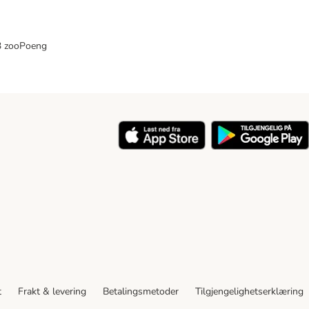
33 zooPoeng
t
Frakt & levering
Betalingsmetoder
Tilgjengelighetserklæring