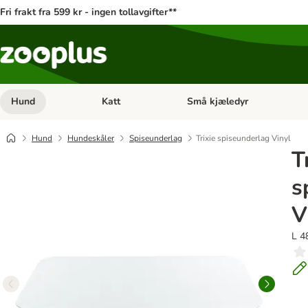
Fri frakt fra 599 kr - ingen tollavgifter**
Hund
Katt
Små kjæledyr
Åpne kategorimeny: Hund
Åpne kategorimeny: Katt
Hund
Hundeskåler
Spiseunderlag
Trixie spiseunderlag Vinyl
T
s
V
L 4