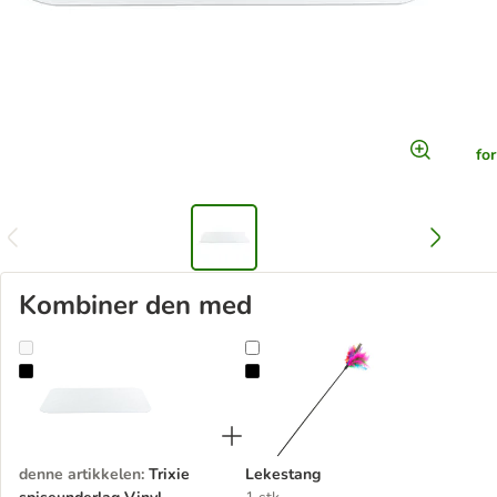
fo
Kombiner den med
Trixie spiseunderlag Vinyl
Lekestang
denne artikkelen
:
Trixie
Lekestang