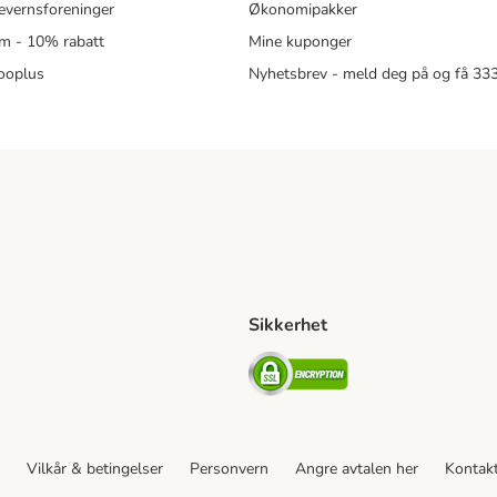
revernsforeninger
Økonomipakker
m - 10% rabatt
Mine kuponger
zooplus
Nyhetsbrev - meld deg på og få 3
Sikkerhet
ipping Method
ing Shipping Method
Security
Vilkår & betingelser
Personvern
Angre avtalen her
Kontak