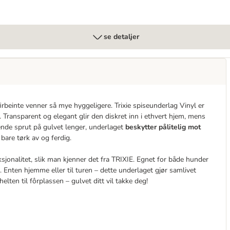
se detaljer
beinte venner så mye hyggeligere. Trixie spiseunderlag Vinyl er
s. Transparent og elegant glir den diskret inn i ethvert hjem, mens
rende sprut på gulvet lenger, underlaget
beskytter pålitelig mot
 bare tørk av og ferdig.
ksjonalitet, slik man kjenner det fra TRIXIE. Egnet for både hunder
. Enten hjemme eller til turen – dette underlaget gjør samlivet
lten til fôrplassen – gulvet ditt vil takke deg!