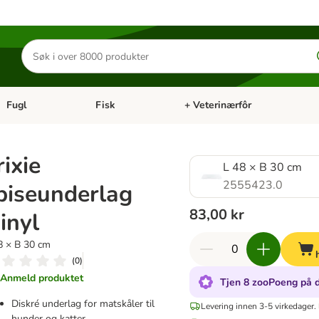
Søk
etter
produkter
Fugl
Fisk
+ Veterinærfôr
Åpne kategorimeny: Små kjæledyr
Åpne kategorimeny: Fugl
Åpne kategorimeny: Fisk
Åp
rixie
L 48 × B 30 cm
2555423.0
piseunderlag
83,00 kr
inyl
8 × B 30 cm
(
0
)
Anmeld produktet
Tjen 8 zooPoeng på d
Diskré underlag for matskåler til
Levering innen 3-5 virkedager.
hunder og katter