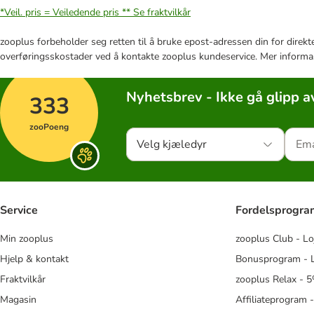
*Veil. pris = Veiledende pris **
Se fraktvilkår
zooplus forbeholder seg retten til å bruke epost-adressen din for direkt
overføringsskostader ved å kontakte zooplus kundeservice. Mer informa
Nyhetsbrev - Ikke gå glipp a
333
zooPoeng
Velg kjæledyr
Service
Fordelsprogr
Min zooplus
zooplus Club - Lo
Hjelp & kontakt
Bonusprogram - L
Fraktvilkår
zooplus Relax - 5
Magasin
Affiliateprogram 