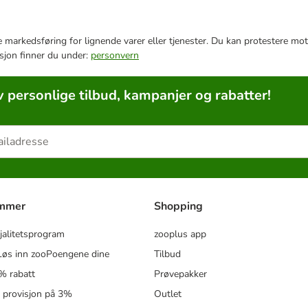
e markedsføring for lignende varer eller tjenester. Du kan protestere mot
sjon finner du under:
personvern
v personlige tilbud, kampanjer og rabatter!
ammer
Shopping
jalitetsprogram
zooplus app
øs inn zooPoengene dine
Tilbud
% rabatt
Prøvepakker
- provisjon på 3%
Outlet