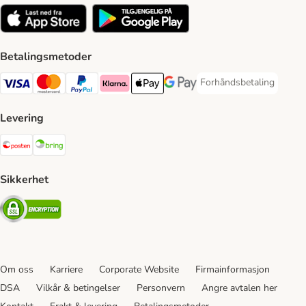
Betalingsmetoder
Forhåndsbetaling
Forhåndsbetaling Paym
Visa Payment Method
Mastercard Payment Method
PayPal Payment Method
Klarna Payment Method
Apple Pay Payment Method
Google Pay Payment Method
Levering
Posten Shipping Method
Bring Shipping Method
Sikkerhet
Security
Om oss
Karriere
Corporate Website
Firmainformasjon
DSA
Vilkår & betingelser
Personvern
Angre avtalen her