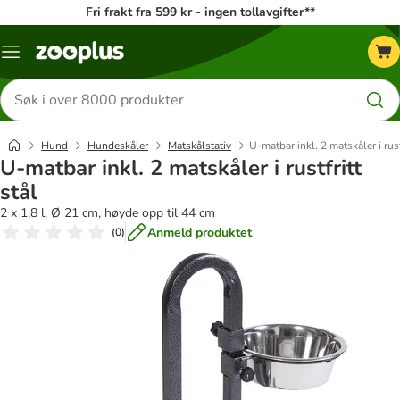
Fri frakt fra 599 kr - ingen tollavgifter**
Katalogmeny
Søk
etter
produkter
Hund
Hundeskåler
Matskålstativ
U-matbar inkl. 2 matskåler i rust
U-matbar inkl. 2 matskåler i rustfritt
stål
2 x 1,8 l, Ø 21 cm, høyde opp til 44 cm
Anmeld produktet
(
0
)