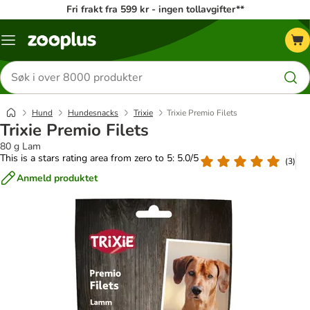
Fri frakt fra 599 kr - ingen tollavgifter**
Katalogmeny
Søk
etter
produkter
Hund
Hundesnacks
Trixie
Trixie Premio Filets
Trixie Premio Filets
80 g Lam
This is a stars rating area from zero to 5: 5.0/5
(
3
)
Anmeld produktet