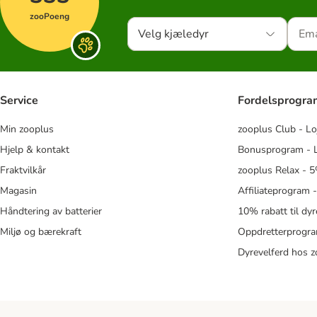
zooPoeng
Velg kjæledyr
Service
Fordelsprogr
Min zooplus
zooplus Club - Lo
Hjelp & kontakt
Bonusprogram - L
Fraktvilkår
zooplus Relax - 5
Magasin
Affiliateprogram 
Håndtering av batterier
10% rabatt til dy
Miljø og bærekraft
Oppdretterprogra
Dyrevelferd hos 