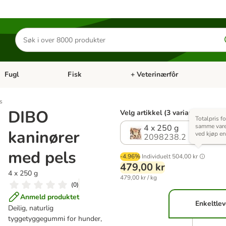
Søk
etter
produkter
Fugl
Fisk
+ Veterinærfôr
Åpne kategorimeny: Små kjæledyr
Åpne kategorimeny: Fugl
Åpne kategorimeny: Fisk
Åp
s
DIBO
Velg artikkel (3 varianter)
Totalpris f
samme var
4 x 250 g
kaninører
ved kjøp en
2098238.2
med pels
-4.96%
Individuelt
504,00 kr
479,00 kr
4 x 250 g
479,00 kr / kg
(
0
)
Anmeld produktet
Enkeltlev
Deilig, naturlig
tyggetyggegummi for hunder,