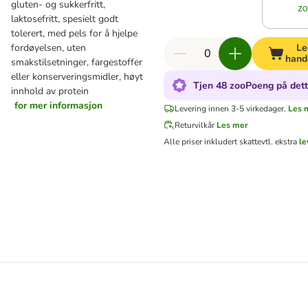
gluten- og sukkerfritt,
laktosefritt, spesielt godt
tolerert, med pels for å hjelpe
fordøyelsen, uten
Le
hand
smakstilsetninger, fargestoffer
eller konserveringsmidler, høyt
Tjen 48 zooPoeng på dett
innhold av protein
for mer informasjon
Levering innen 3-5 virkedager.
Les 
Returvilkår
Les mer
Alle priser inkludert skatt
evtl. ekstra
le