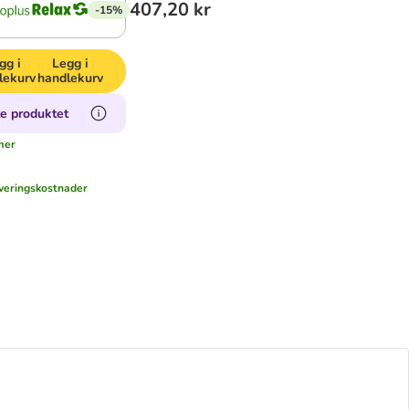
407,20 kr
-15%
gg i
Legg i
lekurv
handlekurv
e produktet
mer
veringskostnader