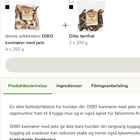
DIBO kaninører med pels
Dibo tørrfisk
denne artikkelen
:
DIBO
Dibo tørrfisk
kaninører med pels
2 x 200 g
4 x 250 g
Produktbeskrivelse
Ingredienser
Fôringsanbefaling
En ekte byttedyrfølelse for hunden din: DIBO kaninører med pels er
oppmuntrer ham til å tygge mye og er også egnet for følsomme fi
DIBO kaninører med pels gir ikke bare hunden din langvarig tyggeg
tygging på snacksen kan redusere plakk og trener også kjevemuskul
kjæledyrets fordøyelse
.