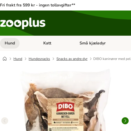
Fri frakt fra 599 kr - ingen tollavgifter**
Hund
Katt
Små kjæledyr
Åpne kategorimeny: Hund
Åpne kategorimeny: Katt
Hund
Hundesnacks
Snacks av andre dyr
DIBO kaninører med pel