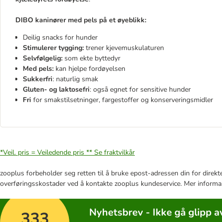
DIBO kaninører med pels på et øyeblikk:
Deilig snacks for hunder
Stimulerer tygging:
trener kjevemuskulaturen
Selvfølgelig:
som ekte byttedyr
Med pels:
kan hjelpe fordøyelsen
Sukkerfri
: naturlig smak
Gluten- og laktosefri
: også egnet for sensitive hunder
Fri
for smakstilsetninger, fargestoffer og konserveringsmidler
*Veil. pris = Veiledende pris **
Se fraktvilkår
zooplus forbeholder seg retten til å bruke epost-adressen din for direkt
overføringsskostader ved å kontakte zooplus kundeservice. Mer informa
Nyhetsbrev - Ikke gå glipp a
333