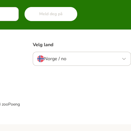
Meld deg på
Velg land
Norge / no
33 zooPoeng