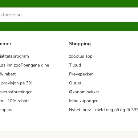
ammer
Shopping
jalitetsprogram
zooplus app
øs inn zooPoengene dine
Tilbud
% rabatt
Prøvepakker
- provisjon på 3%
Outlet
revernsforeninger
Økonomipakker
m - 10% rabatt
Mine kuponger
zooplus
Nyhetsbrev - meld deg på og få 3