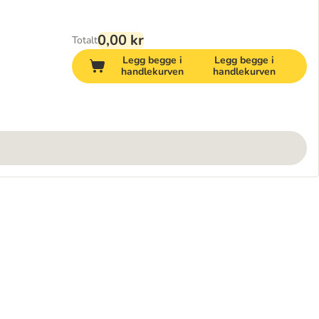
0,00 kr
Totalt
Legg begge i
Legg begge i
handlekurven
handlekurven