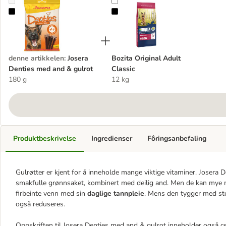
Josera Denties med and & gulrot
Bozita Original Adult Classic
denne artikkelen
:
Josera
Bozita Original Adult
Denties med and & gulrot
Classic
180 g
12 kg
Produktbeskrivelse
Ingredienser
Fôringsanbefaling
Gulrøtter er kjent for å inneholde mange viktige vitaminer. Josera
smakfulle grønnsaket, kombinert med deilig and. Men de kan mye me
firbeinte venn med sin
daglige tannpleie
. Mens den tygger med st
også reduseres.
Oppskriften til Josera Denties med and & gulrot inneholder også cel