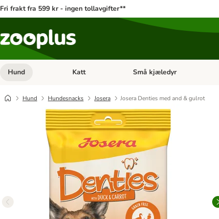
Fri frakt fra 599 kr - ingen tollavgifter**
Hund
Katt
Små kjæledyr
Åpne kategorimeny: Hund
Åpne kategorimeny: Katt
Hund
Hundesnacks
Josera
Josera Denties med and & gulrot