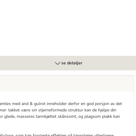
se detaljer
 Denties med and & gulrot inneholder derfor en god porsjon av det
r: takket være sin stjerneformede struktur kan de hjelpe din
or glede, masseres tannkjøttet skånsomt, og plagsom plakk kan
lulose, som kan forsterke effekten på tannpleien ytterligere.