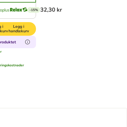
32,30 kr
-15%
 i
Legg i
kurv
handlekurv
produktet
r
eringskostnader