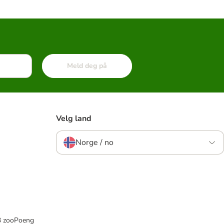
Meld deg på
Velg land
Norge / no
33 zooPoeng