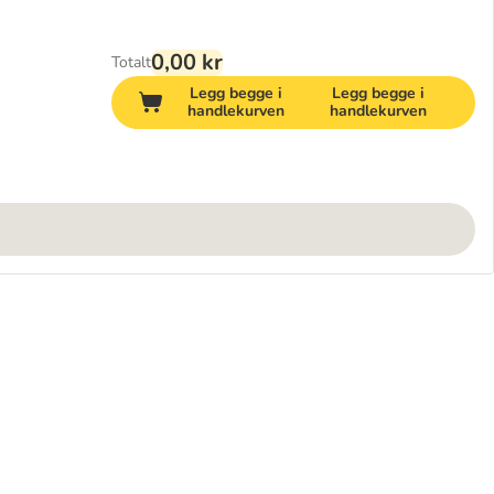
0,00 kr
Totalt
Legg begge i
Legg begge i
handlekurven
handlekurven