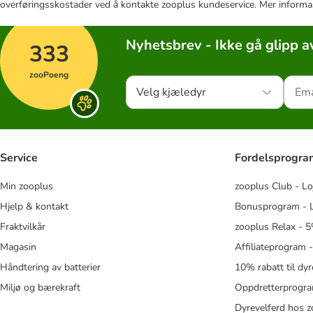
overføringsskostader ved å kontakte zooplus kundeservice. Mer informa
Nyhetsbrev - Ikke gå glipp a
333
zooPoeng
Velg kjæledyr
Service
Fordelsprogr
Min zooplus
zooplus Club - Lo
Hjelp & kontakt
Bonusprogram - L
Fraktvilkår
zooplus Relax - 5
Magasin
Affiliateprogram 
Håndtering av batterier
10% rabatt til dy
Miljø og bærekraft
Oppdretterprogra
Dyrevelferd hos 