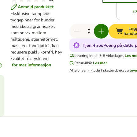
Anmeld produktet
Eksklusive tannpleie-
tyggepinner for hunder,
med ekstra grønnsaker,
Legg
som snack mellom
handle
måltidene, stjerneformet,
Tjen 4 zooPoeng på dette 
masserer tannkjøttet, kan
redusere plakk, kornfri, høy
Levering innen 3-5 virkedager.
Les me
kvalitet fra Tyskland
Returvilkår
Les mer
for mer informasjon
Alle priser inkludert skatt
evtl. ekstra
lev