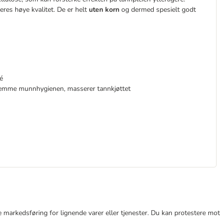
deres høye kvalitet. De er helt
uten korn
og dermed spesielt godt
é
remme munnhygienen, masserer tannkjøttet
e markedsføring for lignende varer eller tjenester. Du kan protestere mot