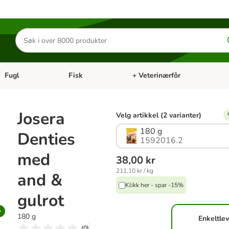
Søk
etter
produkter
Fugl
Fisk
+ Veterinærfôr
Åpne kategorimeny: Små kjæledyr
Åpne kategorimeny: Fugl
Åpne kategorimeny: Fisk
Åp
Josera
Velg artikkel (2 varianter)
180 g
Denties
1592016.2
med
38,00 kr
211,10 kr / kg
and &
Klikk her - spar -15%
gulrot
180 g
Enkeltlev
(
0
)