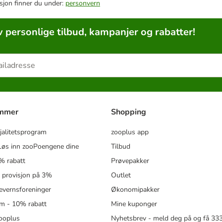
sjon finner du under:
personvern
v personlige tilbud, kampanjer og rabatter!
ammer
Shopping
jalitetsprogram
zooplus app
øs inn zooPoengene dine
Tilbud
% rabatt
Prøvepakker
- provisjon på 3%
Outlet
revernsforeninger
Økonomipakker
m - 10% rabatt
Mine kuponger
zooplus
Nyhetsbrev - meld deg på og få 3