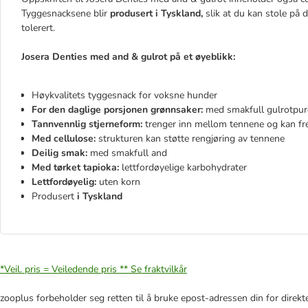
Tyggesnacksene blir
produsert i Tyskland,
slik at du kan stole på 
tolerert.
Josera Denties med and & gulrot på et øyeblikk:
Høykvalitets tyggesnack for voksne hunder
For den daglige porsjonen grønnsaker:
med smakfull gulrotpur
Tannvennlig stjerneform:
trenger inn mellom tennene og kan f
Med cellulose:
strukturen kan støtte rengjøring av tennene
Deilig smak:
med smakfull and
Med tørket tapioka:
lettfordøyelige karbohydrater
Lettfordøyelig:
uten korn
Produsert
i Tyskland
*Veil. pris = Veiledende pris **
Se fraktvilkår
zooplus forbeholder seg retten til å bruke epost-adressen din for direkt