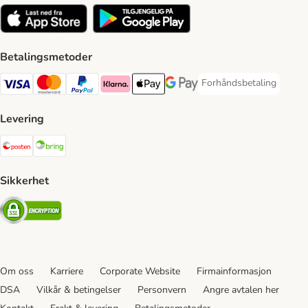
Betalingsmetoder
Forhåndsbetaling
Forhåndsbetaling Paym
Visa Payment Method
Mastercard Payment Method
PayPal Payment Method
Klarna Payment Method
Apple Pay Payment Method
Google Pay Payment Method
Levering
Posten Shipping Method
Bring Shipping Method
Sikkerhet
Security
Om oss
Karriere
Corporate Website
Firmainformasjon
DSA
Vilkår & betingelser
Personvern
Angre avtalen her