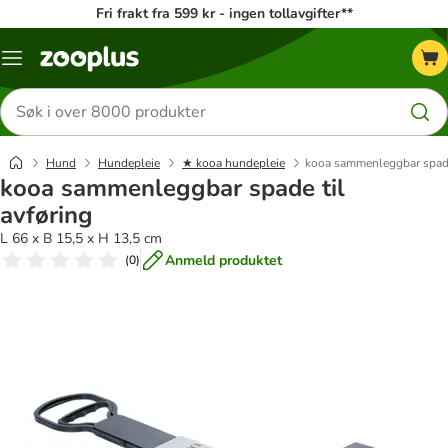
Fri frakt fra 599 kr - ingen tollavgifter**
Katalogmeny
Søk
etter
produkter
Hund
Hundepleie
★ kooa hundepleie
kooa sammenleggbar spade 
kooa sammenleggbar spade til
avføring
L 66 x B 15,5 x H 13,5 cm
Anmeld produktet
(
0
)