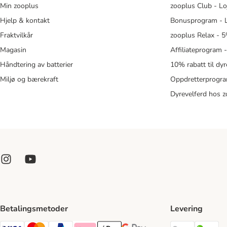
Min zooplus
zooplus Club - Lo
Hjelp & kontakt
Bonusprogram - L
Fraktvilkår
zooplus Relax - 5
Magasin
Affiliateprogram 
Håndtering av batterier
10% rabatt til dy
Miljø og bærekraft
Oppdretterprogra
Dyrevelferd hos 
Betalingsmetoder
Levering
Posten Sh
Br