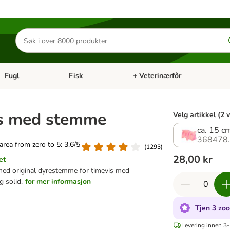
Søk
etter
produkter
Fugl
Fisk
+ Veterinærfôr
Åpne kategorimeny: Små kjæledyr
Åpne kategorimeny: Fugl
Åpne kategorimeny: Fisk
Åp
is med stemme
Velg artikkel (2 
ca. 15 cm
368478
 area from zero to 5: 3.6/5
(
1293
)
28,00 kr
et
d original dyrestemme for timevis med
g solid.
for mer informasjon
Tjen 3 zo
Levering innen 3-