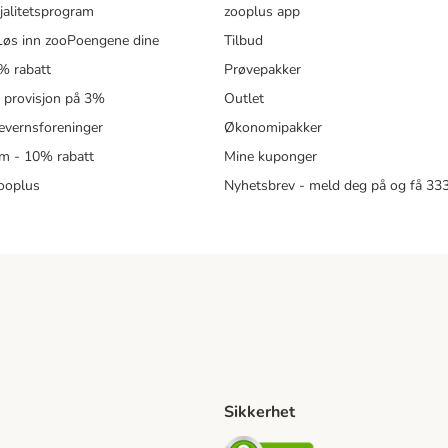
jalitetsprogram
zooplus app
øs inn zooPoengene dine
Tilbud
% rabatt
Prøvepakker
- provisjon på 3%
Outlet
revernsforeninger
Økonomipakker
m - 10% rabatt
Mine kuponger
zooplus
Nyhetsbrev - meld deg på og få 3
Sikkerhet
ipping Method
ing Shipping Method
Security