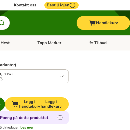
Kontakt oss
Bestill igjen
Handlekurv
Hest
Topp Merker
% Tilbud
ne kategorimeny: + Veterinærfôr
Åpne kategorimeny: Hest
Åpne kategorimeny: Top
varianter)
, rosa
.3
Legg i
Legg i
handlekurv
handlekurv
oPoeng på dette produktet
5 virkedager.
Les mer