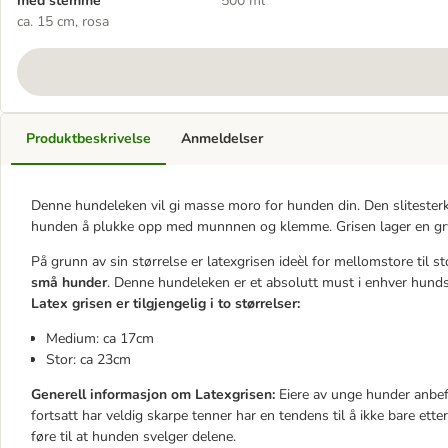
med stemme
500 ml
ca. 15 cm, rosa
Produktbeskrivelse
Anmeldelser
Denne hundeleken vil gi masse moro for hunden din. Den slitesterke 
hunden å plukke opp med munnnen og klemme. Grisen lager en gryn
På grunn av sin størrelse er latexgrisen ideèl for mellomstore til
små hunder
. Denne hundeleken er et absolutt must i enhver hund
Latex grisen er tilgjengelig i to størrelser:
Medium: ca 17cm
Stor: ca 23cm
Generell informasjon om Latexgrisen:
Eiere av unge hunder anbef
fortsatt har veldig skarpe tenner har en tendens til å ikke bare ette
føre til at hunden svelger delene.