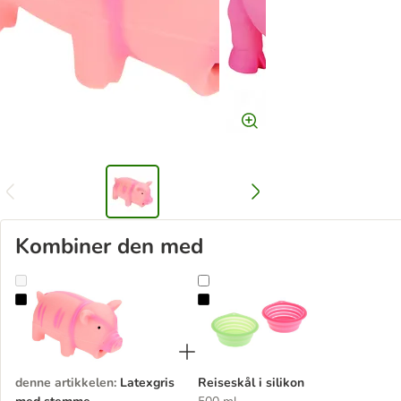
Kombiner den med
Latexgris med stemme
Reiseskål i silikon
denne artikkelen
:
Latexgris
Reiseskål i silikon