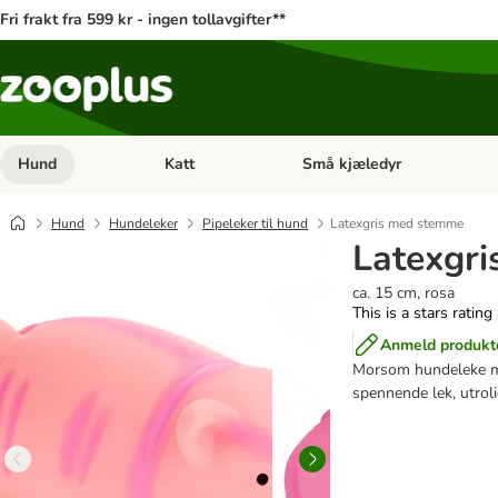
Fri frakt fra 599 kr - ingen tollavgifter**
Hund
Katt
Små kjæledyr
Åpne kategorimeny: Hund
Åpne kategorimeny: Katt
Hund
Hundeleker
Pipeleker til hund
Latexgris med stemme
Latexgr
ca. 15 cm, rosa
This is a stars rating
Anmeld produkt
Morsom hundeleke me
spennende lek, utroli