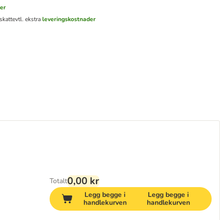
er
skatt
evtl. ekstra
leveringskostnader
0,00 kr
Totalt
Legg begge i
Legg begge i
handlekurven
handlekurven