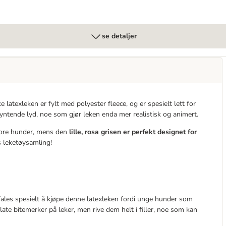
se detaljer
latexleken er fylt med polyester fleece, og er spesielt lett for
tende lyd, noe som gjør leken enda mer realistisk og animert.
 store hunder, mens den
lille, rosa grisen er perfekt designet for
s leketøysamling!
ales spesielt å kjøpe denne latexleken fordi unge hunder som
rlate bitemerker på leker, men rive dem helt i filler, noe som kan