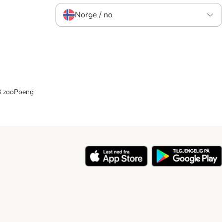
Norge / no
33 zooPoeng