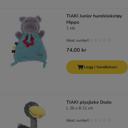
TIAKI Junior hundeleketøy
Hippo
1 stk
Ikket vurdert
74,00 kr
Legg i handlekurv
TIAKI plysjleke Dodo
L 36 x B 21 cm
Ikket vurdert