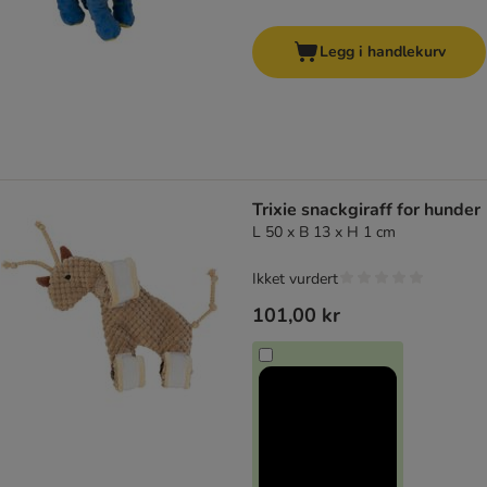
Legg i handlekurv
Trixie snackgiraff for hunder
L 50 x B 13 x H 1 cm
Ikket vurdert
101,00 kr