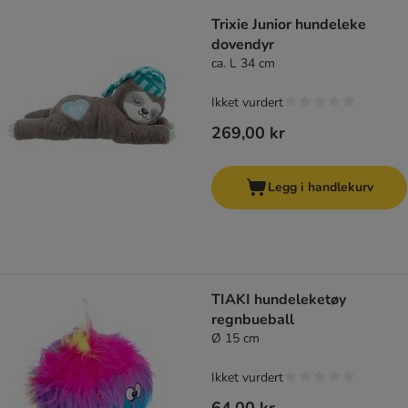
Trixie Junior hundeleke
dovendyr
ca. L 34 cm
Ikket vurdert
269,00 kr
Legg i handlekurv
TIAKI hundeleketøy
regnbueball
Ø 15 cm
Ikket vurdert