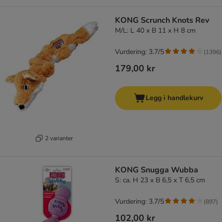
KONG Scrunch Knots Rev
M/L: L 40 x B 11 x H 8 cm
Vurdering: 3.7/5
(
1396
)
179,00 kr
Legg i handlekurv
2 varianter
KONG Snugga Wubba
S: ca. H 23 x B 6,5 x T 6,5 cm
Vurdering: 3.7/5
(
897
)
102,00 kr