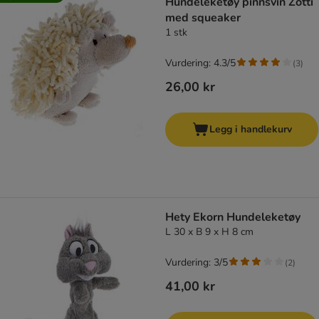
Hundeleketøy pinnsvin Zotti
med squeaker
1 stk
Vurdering: 4.3/5
(
3
)
26,00 kr
Legg i handlekurv
Hety Ekorn Hundeleketøy
L 30 x B 9 x H 8 cm
Vurdering: 3/5
(
2
)
41,00 kr