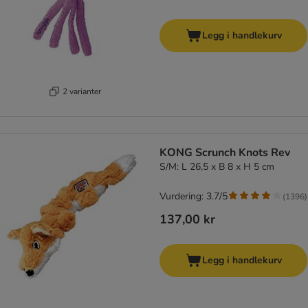
Legg i handlekurv
2 varianter
KONG Scrunch Knots Rev
S/M: L 26,5 x B 8 x H 5 cm
Vurdering: 3.7/5
(
1396
)
137,00 kr
Legg i handlekurv