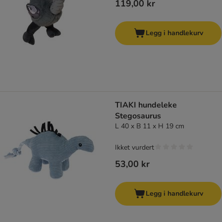
119,00 kr
Legg i handlekurv
TIAKI hundeleke
Stegosaurus
L 40 x B 11 x H 19 cm
Ikket vurdert
53,00 kr
Legg i handlekurv