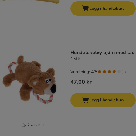
Legg i handlekurv
Hundeleketøy bjørn med tau
1 stk
Vurdering: 4/5
(
1
)
47,00 kr
Legg i handlekurv
2 varianter