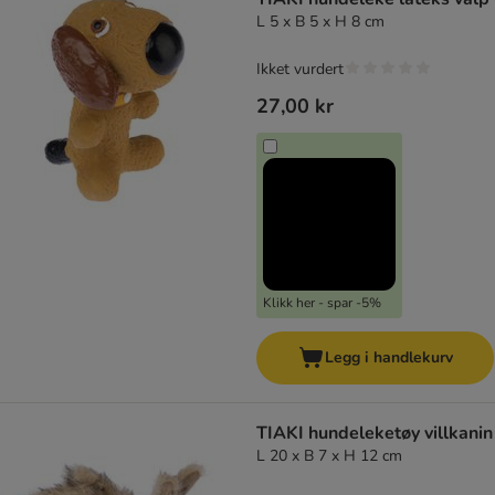
L 5 x B 5 x H 8 cm
Ikket vurdert
27,00 kr
Klikk her - spar -5%
Legg i handlekurv
TIAKI hundeleketøy villkanin
L 20 x B 7 x H 12 cm