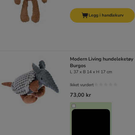
Legg i handlekurv
Modern Living hundeleketøy
Burgos
L 37 x B 14 x H 17 cm
Ikket vurdert
73,00 kr