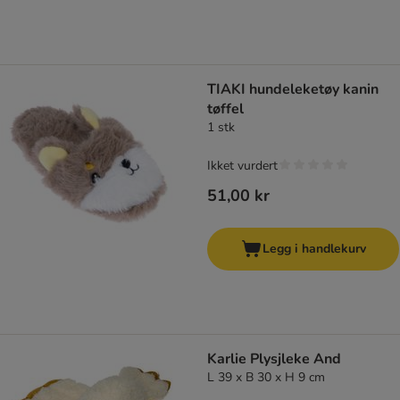
TIAKI hundeleketøy kanin
tøffel
1 stk
Ikket vurdert
51,00 kr
Legg i handlekurv
Karlie Plysjleke And
L 39 x B 30 x H 9 cm