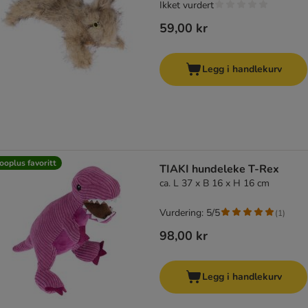
Ikket vurdert
59,00 kr
Legg i handlekurv
ooplus favoritt
TIAKI hundeleke T-Rex
ca. L 37 x B 16 x H 16 cm
Vurdering: 5/5
(
1
)
98,00 kr
Legg i handlekurv