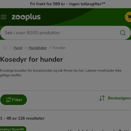
Fri frakt fra 599 kr - ingen tollavgifter**
Katalogmeny
Søk
etter
produkter
Hund
Hundeleker
Kosedyr
Kosedyr for hunder
Koselige kosedyr for kosestunder og lek finner du her. Lekene inneholder ikke
giftige stoffer.
Bestselgere
Filter
1 - 48 av 126 resultater
product items have been changed
ooplus favoritt