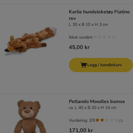
Karlie hundeleketøy Flatino
rev
L 30 x B 10 x H 3 cm
Ikket vurdert
45,00 kr
Legg i handlekurv
Petlando Moodles bamse
ca. L 40 x B 20 x H 14 cm
Vurdering: 2/5
(
1
)
171,00 kr