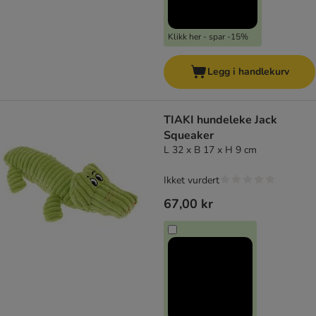
Klikk her - spar -15%
Legg i handlekurv
TIAKI hundeleke Jack
Squeaker
L 32 x B 17 x H 9 cm
Ikket vurdert
67,00 kr