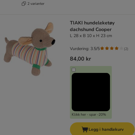
2 varianter
TIAKI hundeleketøy
dachshund Cooper
L 28 x B 10 x H 23 cm
Vurdering: 3.5/5
(
2
)
84,00 kr
Klikk her - spar -20%
Legg i handlekurv