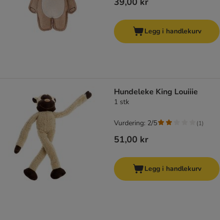
39,00 kr
Legg i handlekurv
Hundeleke King Louiiie
1 stk
Vurdering: 2/5
(
1
)
51,00 kr
Legg i handlekurv