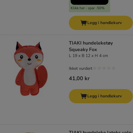
Klikk her - spar -50%
Legg i handlekurv
TIAKI hundeleketøy
Squeaky Fox
L 19 x B 12 x H 4 cm
Ikket vurdert
41,00 kr
Legg i handlekurv
TIAKI hundeleke lateks valp