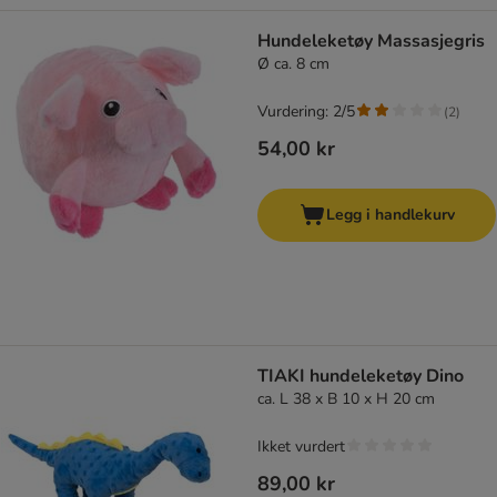
Hundeleketøy Massasjegris
Ø ca. 8 cm
Vurdering: 2/5
(
2
)
54,00 kr
Legg i handlekurv
TIAKI hundeleketøy Dino
ca. L 38 x B 10 x H 20 cm
Ikket vurdert
89,00 kr