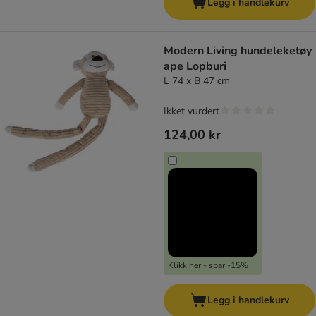
Legg i handlekurv
Modern Living hundeleketøy
ape Lopburi
L 74 x B 47 cm
Ikket vurdert
124,00 kr
Klikk her - spar -15%
Legg i handlekurv