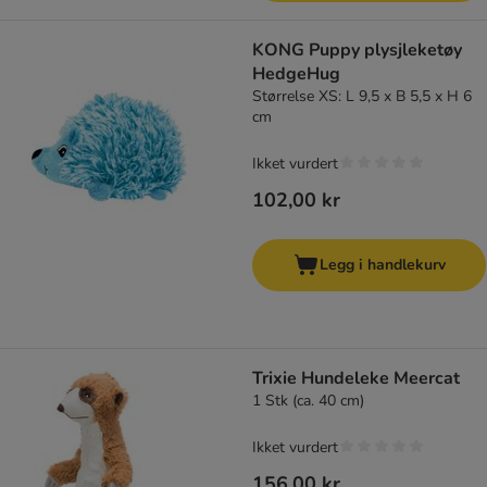
KONG Puppy plysjleketøy
HedgeHug
Størrelse XS: L 9,5 x B 5,5 x H 6
cm
Ikket vurdert
102,00 kr
Legg i handlekurv
Trixie Hundeleke Meercat
1 Stk (ca. 40 cm)
Ikket vurdert
156,00 kr