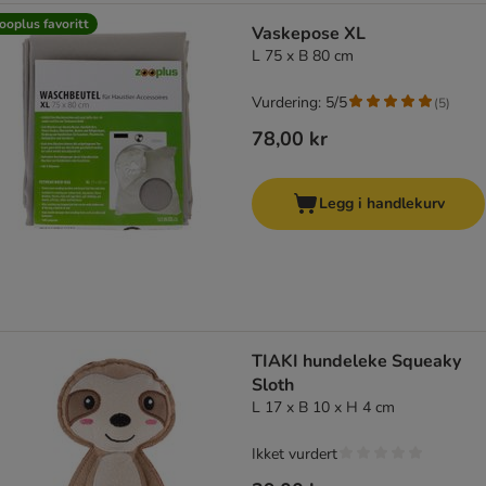
ooplus favoritt
Vaskepose XL
L 75 x B 80 cm
Vurdering: 5/5
(
5
)
78,00 kr
Legg i handlekurv
TIAKI hundeleke Squeaky
Sloth
L 17 x B 10 x H 4 cm
Ikket vurdert