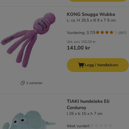
KONG Snugga Wubba
L: ca. H 35,5 x B 9 x T 9 cm
Vurdering: 3.7/5
(
897
)
Veil. pris
150,00 kr
141,00 kr
Legg i handlekurv
2 varianter
TIAKI hundeleke Eli
Corduroy
l 25 x b 15 x h 7 cm
Ikket vurdert