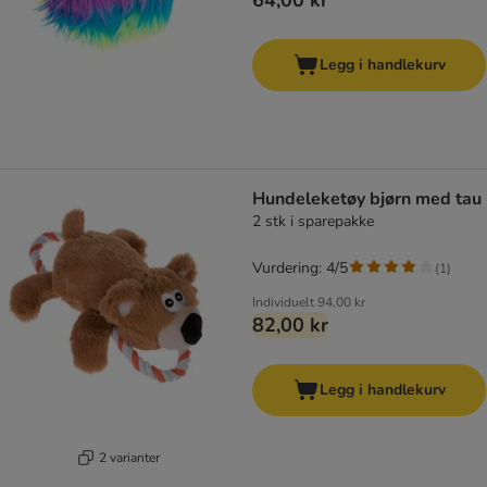
64,00 kr
Legg i handlekurv
Hundeleketøy bjørn med tau
2 stk i sparepakke
Vurdering: 4/5
(
1
)
Individuelt
94,00 kr
82,00 kr
Legg i handlekurv
2 varianter