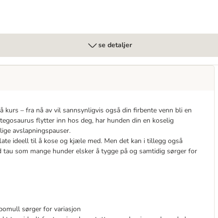
se detaljer
å kurs – fra nå av vil sannsynligvis også din firbente venn bli en
tegosaurus flytter inn hos deg, har hunden din en koselig
rolige avslapningspauser.
e ideell til å kose og kjæle med. Men det kan i tillegg også
id tau som mange hunder elsker å tygge på og samtidig sørger for
 bomull sørger for variasjon