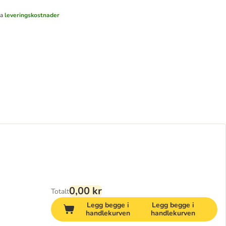
ra
leveringskostnader
0,00 kr
Totalt
Legg begge i
Legg begge i
handlekurven
handlekurven