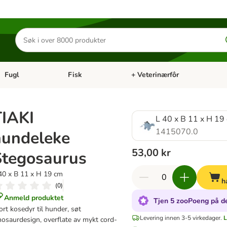
Søk
etter
produkter
Fugl
Fisk
+ Veterinærfôr
Åpne kategorimeny: Små kjæledyr
Åpne kategorimeny: Fugl
Åpne kategorimeny: Fisk
Åp
TIAKI
L 40 x B 11 x H 19
1415070.0
hundeleke
53,00 kr
Stegosaurus
40 x B 11 x H 19 cm
h
(
0
)
Anmeld produktet
Tjen 5 zooPoeng på de
ort kosedyr til hunder, søt
Levering innen 3-5 virkedager.
L
nosaurdesign, overflate av mykt cord-