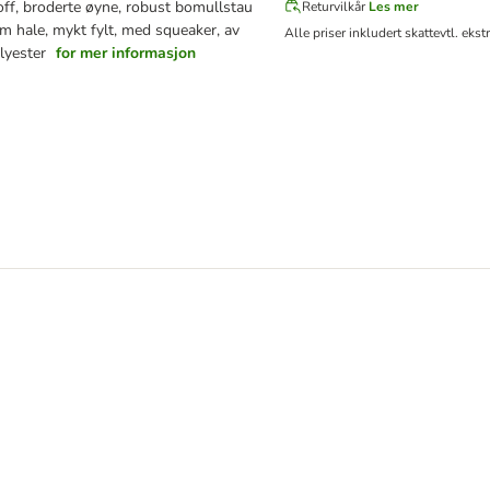
off, broderte øyne, robust bomullstau
Returvilkår
Les mer
m hale, mykt fylt, med squeaker, av
Alle priser inkludert skatt
evtl. ekst
lyester
for mer informasjon
undevalper