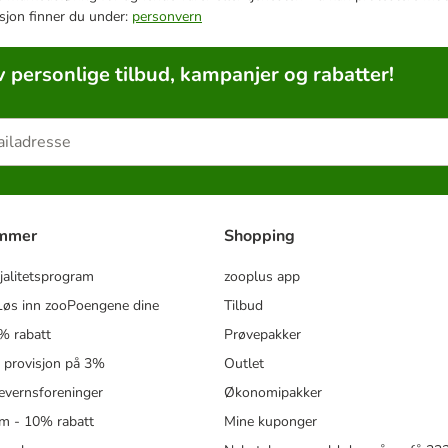
sjon finner du under:
personvern
v personlige tilbud, kampanjer og rabatter!
ammer
Shopping
jalitetsprogram
zooplus app
øs inn zooPoengene dine
Tilbud
% rabatt
Prøvepakker
- provisjon på 3%
Outlet
revernsforeninger
Økonomipakker
m - 10% rabatt
Mine kuponger