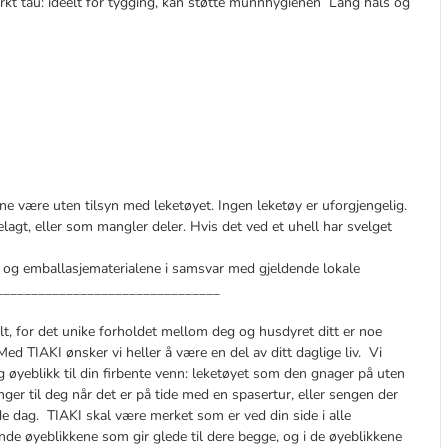
sterkt tau: ideelt for tygging, kan støtte munnhygienen Lang hals og
ne være uten tilsyn med leketøyet. Ingen leketøy er uforgjengelig.
elagt, eller som mangler deler. Hvis det ved et uhell har svelget
og emballasjematerialene i samsvar med gjeldende lokale
_________________________________
lt, for det unike forholdet mellom deg og husdyret ditt er noe
Med TIAKI ønsker vi heller å være en del av ditt daglige liv. Vi
ig øyeblikk til din firbente venn: leketøyet som den gnager på uten
er til deg når det er på tide med en spasertur, eller sengen der
e dag. TIAKI skal være merket som er ved din side i alle
sende øyeblikkene som gir glede til dere begge, og i de øyeblikkene