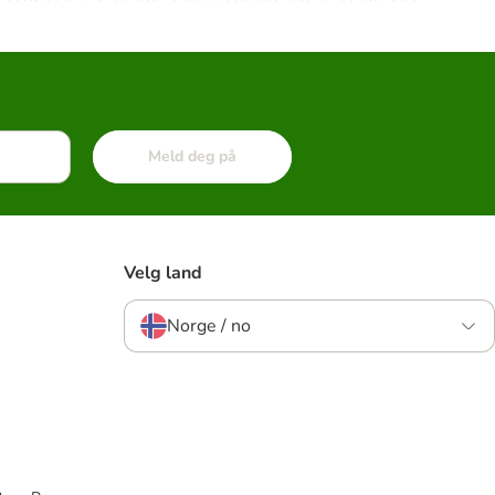
Meld deg på
Velg land
Norge / no