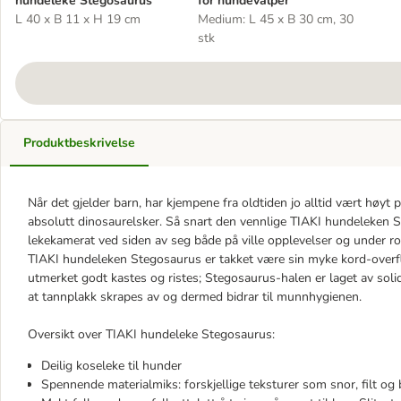
hundeleke Stegosaurus
for hundevalper
L 40 x B 11 x H 19 cm
Medium: L 45 x B 30 cm, 30
stk
Produktbeskrivelse
Når det gjelder barn, har kjempene fra oldtiden jo alltid vært høyt p
absolutt dinosaurelsker. Så snart den vennlige TIAKI hundeleken S
lekekamerat ved siden av seg både på ville opplevelser og under 
TIAKI hundeleken Stegosaurus er takket være sin myke kord-overflat
utmerket godt kastes og ristes; Stegosaurus-halen er laget av sol
at tannplakk skrapes av og dermed bidrar til munnhygienen.
Oversikt over TIAKI hundeleke Stegosaurus:
Deilig koseleke til hunder
Spennende materialmiks: forskjellige teksturer som snor, filt og