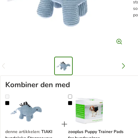
st
so
po
Kombiner den med
TIAKI hundeleke Stegosaurus
zooplus Puppy Trainer Pads for h
denne artikkelen
:
TIAKI
zooplus Puppy Trainer Pads