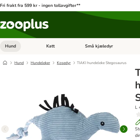
Fri frakt fra 599 kr - ingen tollavgifter**
Hund
Katt
Små kjæledyr
Åpne kategorimeny: Hund
Åpne kategorimeny: Katt
Hund
Hundeleker
Kosedyr
TIAKI hundeleke Stegosaurus
L 
St
di