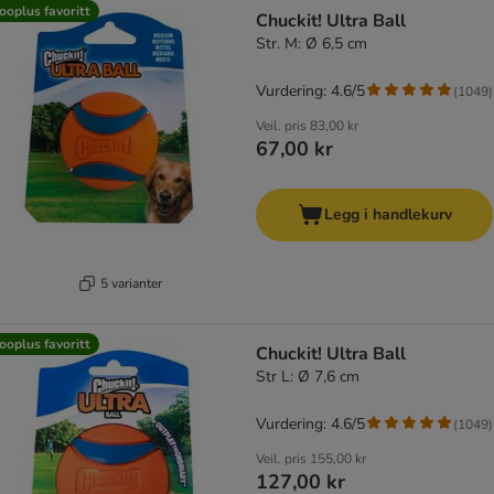
product items have been changed
ooplus favoritt
Chuckit! Ultra Ball
Str. M: Ø 6,5 cm
Vurdering: 4.6/5
(
1049
)
Veil. pris
83,00 kr
67,00 kr
Legg i handlekurv
5 varianter
ooplus favoritt
Chuckit! Ultra Ball
Str L: Ø 7,6 cm
Vurdering: 4.6/5
(
1049
)
Veil. pris
155,00 kr
127,00 kr