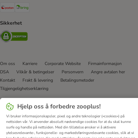
Posten Shipping Method
Bring Shipping Method
Sikkerhet
Security
Om oss
Karriere
Corporate Website
Firmainformasjon
DSA
Vilkår & betingelser
Personvern
Angre avtalen her
Kontakt
Frakt & levering
Betalingsmetoder
Tilgjengelighetserklæring
© zooplus SE
2026
Hjelp oss å forbedre zooplus!
Vi bruker informasjonskapsler, pixel og andre teknologier («cookies») på
nettsiden vår. Vi anvender absolutt nødvendige cookies for at du skal kunne
surfe og handle på nettsiden. Med din tillatelse ønsker vi å aktivere
ytelsesrelevante-, funksjonelle- og markedsføringsrelevante cookies, slik at vi