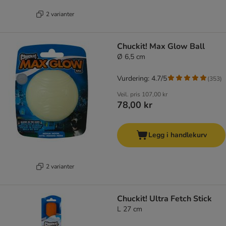
2 varianter
Chuckit! Max Glow Ball
Ø 6,5 cm
Vurdering: 4.7/5
(
353
)
Veil. pris
107,00 kr
78,00 kr
Legg i handlekurv
2 varianter
Chuckit! Ultra Fetch Stick
L 27 cm