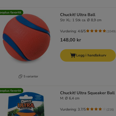
ooplus favoritt
Chuckit! Ultra Ball
Str XL: 1 Stk ca. Ø 8,9 cm
Vurdering: 4.6/5
(
1049
)
148,00 kr
Legg i handlekurv
5 varianter
ooplus favoritt
Chuckit! Ultra Squeaker Ball
M: Ø 6,4 cm
Vurdering: 3.7/5
(
216
)