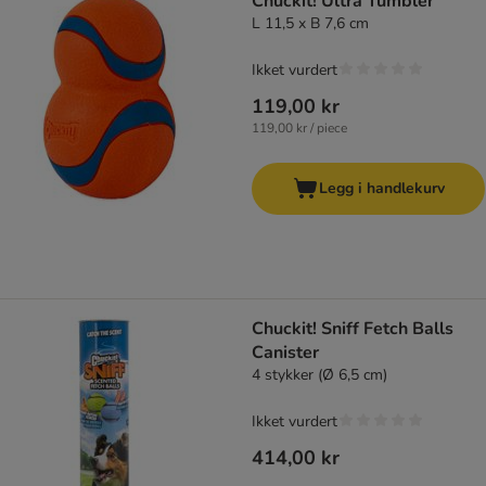
Chuckit! Ultra Tumbler
L 11,5 x B 7,6 cm
Ikket vurdert
119,00 kr
119,00 kr / piece
Legg i handlekurv
Chuckit! Sniff Fetch Balls
Canister
4 stykker (Ø 6,5 cm)
Ikket vurdert
414,00 kr