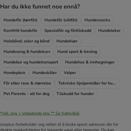
Har du ikke funnet noe ennå?
Hundefôr (tørrfôr)
Hundefôr (våtfôr)
Hundesnacks
Kornfritt hundefòr
Spesialfôr og fôrtilskudd
Hundeleker
Halsbånd, seler og bånd
Hundeklær
Hundeseng & hundekurv
Hund sport & trening
Hundebur og hundetransport
Hundehus & innhegninger
Hundepleie
Hundeskåler
Valper
Fôr etter rase & størrelse
Tekniske hjelpemidler for hunder
Pet Parents - alt for deg
Tilskudd for hunder
*Veil. pris = Veiledende pris **
Se fraktvilkår
zooplus forbeholder seg retten til å bruke epost-adressen din for
direkte markedsføring for lignende varer eller tjenester. Du kan