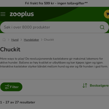
Fri frakt fra 599 kr - ingen tollavgifter**
Katalogmeny
Søk
etter
produkter
Hund
Hundeleker
Chuckit
Chuckit
More ways to play! De revolusjonerende kastelekene gir maksimal lekemoro for
aktive hunder. Ballene av høy kvalitet er utbyttbare og kan kjøpes igjen og igjen.
Interaktive kasteleker styrker båndet mellom hund og eier og får hunden i god form.
Bestselgere
Filter
1 - 27 av 27 resultater