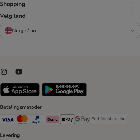
Shopping
Velg land
Norge / no
Betalingsmetoder
Forhåndsbetaling
Forhåndsbetaling Paym
Visa Payment Method
Mastercard Payment Method
PayPal Payment Method
Klarna Payment Method
Apple Pay Payment Method
Google Pay Payment Method
Levering