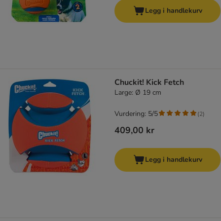
Legg i handlekurv
Chuckit! Kick Fetch
Large: Ø 19 cm
Vurdering: 5/5
(
2
)
409,00 kr
Legg i handlekurv