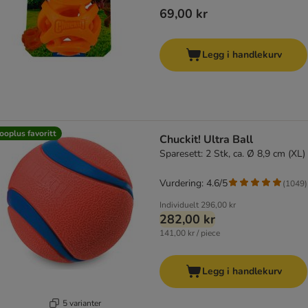
69,00 kr
Legg i handlekurv
ooplus favoritt
Chuckit! Ultra Ball
Sparesett: 2 Stk, ca. Ø 8,9 cm (XL)
Vurdering: 4.6/5
(
1049
)
Individuelt
296,00 kr
282,00 kr
141,00 kr / piece
Legg i handlekurv
5 varianter