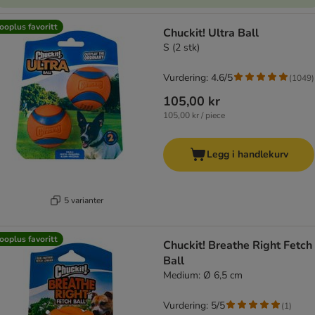
ooplus favoritt
Chuckit! Ultra Ball
S (2 stk)
Vurdering: 4.6/5
(
1049
)
105,00 kr
105,00 kr / piece
Legg i handlekurv
5 varianter
ooplus favoritt
Chuckit! Breathe Right Fetch
Ball
Medium: Ø 6,5 cm
Vurdering: 5/5
(
1
)