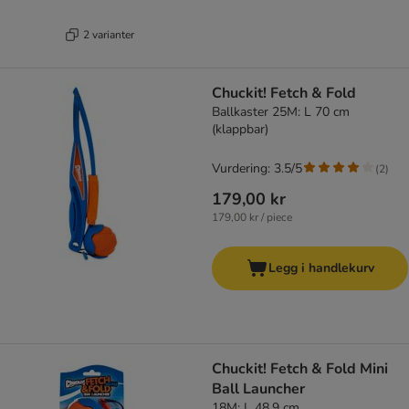
2 varianter
Chuckit! Fetch & Fold
Ballkaster 25M: L 70 cm
(klappbar)
Vurdering: 3.5/5
(
2
)
179,00 kr
179,00 kr / piece
Legg i handlekurv
Chuckit! Fetch & Fold Mini
Ball Launcher
18M: L 48,9 cm