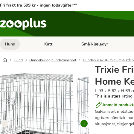
Fri frakt fra 599 kr - ingen tollavgifter**
Hund
Katt
Små kjæledyr
Åpne kategorimeny: Hund
Åpne kategorimeny: Katt
Hund
Hundebur og hundetransport
Hundebur av aluminium & stål
Trixie F
Home Ke
L 93 x B 62 x H 69 
This is a stars rating
Anmeld produkt
Galvanisert metallbur
og bærehåndtak, bunn
situasjoner, tilgjengel