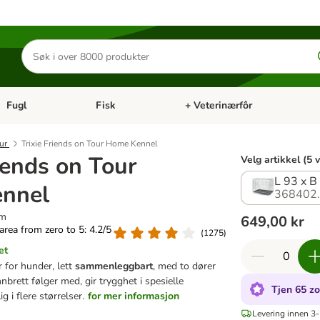
Søk
etter
produkter
Fugl
Fisk
+ Veterinærfôr
Åpne kategorimeny: Små kjæledyr
Åpne kategorimeny: Fugl
Åpne kategorimeny: Fisk
Åp
bur
Trixie Friends on Tour Home Kennel
riends on Tour
Velg artikkel (5 
L 93 x B
nnel
368402
cm
649,00 kr
 area from zero to 5: 4.2/5
(
1275
)
et
 for hunder, lett
sammenleggbart
, med to dører
brett følger med, gir trygghet i spesielle
Tjen 65 z
ig i flere størrelser.
for mer informasjon
Levering innen 3-