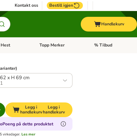
Kontakt oss
Bestill igjen
Handlekurv
Hest
Topp Merker
% Tilbud
ne kategorimeny: + Veterinærfôr
Åpne kategorimeny: Hest
Åpne kategorimeny: Top
varianter)
 62 x H 69 cm
.1
Legg i
Legg i
handlekurv
handlekurv
ooPoeng på dette produktet
5 virkedager.
Les mer