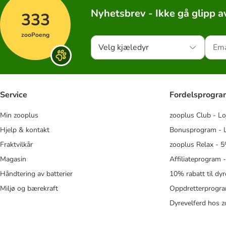
Nyhetsbrev - Ikke gå glipp a
333
zooPoeng
Velg kjæledyr
Service
Fordelsprogr
Min zooplus
zooplus Club - Lo
Hjelp & kontakt
Bonusprogram - L
Fraktvilkår
zooplus Relax - 5
Magasin
Affiliateprogram 
Håndtering av batterier
10% rabatt til dy
Miljø og bærekraft
Oppdretterprogra
Dyrevelferd hos 