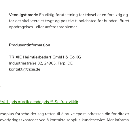
Vennligst merk:
En viktig forutsetning for trivsel er en forsiktig og
for det skal være et trygt og positivt tilholdssted for hunden. Bur
oppdragelses- eller adferdsproblemer.
Produsentinformasjon
TRIXIE Heimtierbedarf GmbH & Co.KG
Industriestraße 32, 24963, Tarp, DE
kontakt@trixie.de
*Veil. pris = Veiledende pris **
Se fraktvilkår
zooplus forbeholder seg retten til å bruke epost-adressen din for direkt
overføringsskostader ved å kontakte zooplus kundeservice. Mer informa