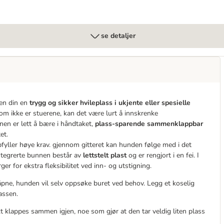
se detaljer
den din en
trygg og sikker hvileplass i ukjente eller spesielle
som ikke er stuerene, kan det være lurt å innskrenke
nen er lett å bære i håndtaket,
plass-sparende sammenklappbar
et.
pfyller høye krav. gjennom gitteret kan hunden følge med i det
ntegrerte bunnen består av
lettstelt plast
og er rengjort i en fei. I
er for ekstra fleksibilitet ved inn- og utstigning.
åpne, hunden vil selv oppsøke buret ved behov. Legg et koselig
assen.
t klappes sammen igjen, noe som gjør at den tar veldig liten plass