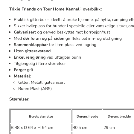
Trixie Friends on Tour Home Kennel i overblikk:
Praktisk gitterbur – ideèllt å bruke hjemme, på hytta, camping elle
Sikker hvileplass for hunder i spesielle eller vanskelige situasjon
Galvanisert
og derved beskyttet mot korrosjon/rust
Med
dør foran og på siden
gir fleksibel inn- og utstigning
Sammenklappbar
tar liten plass ved lagring
Liten gitteravstand
Enkel rengjøring
ved uttagbar bunn
Tilgjengelig i flere størrelser
Farge:
grå
Material
:
Gitter: Metall, galvanisert
Bunn: Plast (ABS)
Størrelser:
Burets størrelse
Dørens høyde
Dørens bredde
B 48 x D 64 x H 54 cm
40,5 cm
29 cm