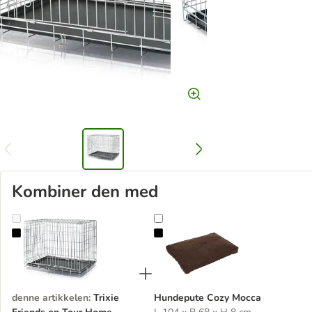
Kombiner den med
Trixie Friends on Tour Home Kennel
Hundepute Cozy Mocca
denne artikkelen
:
Trixie
Hundepute Cozy Mocca