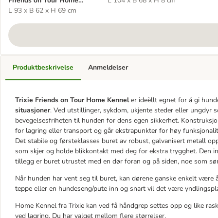
Friends on Tour Home
L 104 x B 68 x H 8 cm
Kennel
L 93 x B 62 x H 69 cm
Produktbeskrivelse
Anmeldelser
Trixie Friends on Tour Home Kennel
er ideèllt egnet for å gi hun
situasjoner
. Ved utstillinger, sykdom, ukjente steder eller ungdyr 
bevegelsesfriheten til hunden for dens egen sikkerhet. Konstruksjo
for lagring eller transport og går ekstrapunkter for høy funksjonalit
Det stabile og førsteklasses buret av robust, galvanisert metall op
som skjer og holde blikkontakt med deg for ekstra trygghet. Den i
tillegg er buret utrustet med en dør foran og på siden, noe som sørg
Når hunden har vent seg til buret, kan dørene ganske enkelt være 
teppe eller en hundeseng/pute inn og snart vil det være yndlingspl
Home Kennel fra Trixie kan ved få håndgrep settes opp og like rask
ved lagring. Du har valget mellom flere størrelser.