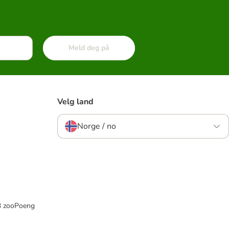
Meld deg på
Velg land
Norge / no
33 zooPoeng