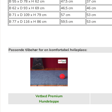
B 55 x D 78 x H 62 cm
47,5 cm
37 cm
B 62 x D 93 x H 69 cm
46,5 cm
46 cm
B 71 x D 109 x H 79 cm
57 cm
53 cm
B 77 x D 116 x H 86 cm
59,5 cm
53 cm
Passende tilbehør for en komfortabel hvileplass:
Vetbed Premium
Hundeteppe