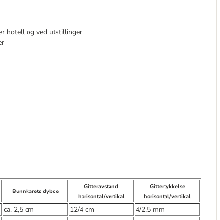
r hotell og ved utstillinger
er
Gitteravstand
Gittertykkelse
Bunnkarets dybde
horisontal/vertikal
horisontal/vertikal
ca. 2,5 cm
12/4 cm
4/2,5 mm