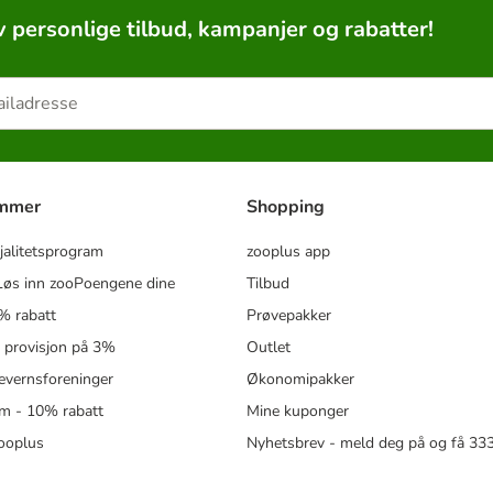
v personlige tilbud, kampanjer og rabatter!
ammer
Shopping
jalitetsprogram
zooplus app
øs inn zooPoengene dine
Tilbud
% rabatt
Prøvepakker
- provisjon på 3%
Outlet
revernsforeninger
Økonomipakker
m - 10% rabatt
Mine kuponger
zooplus
Nyhetsbrev - meld deg på og få 3