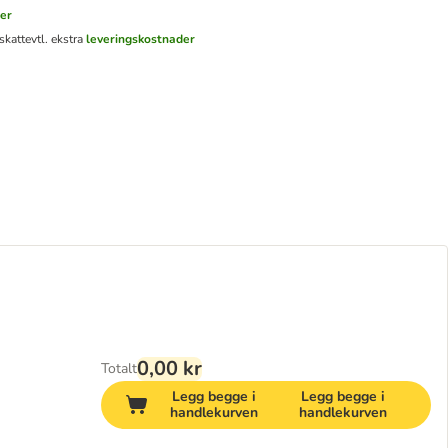
er
skatt
evtl. ekstra
leveringskostnader
0,00 kr
Totalt
Legg begge i
Legg begge i
handlekurven
handlekurven