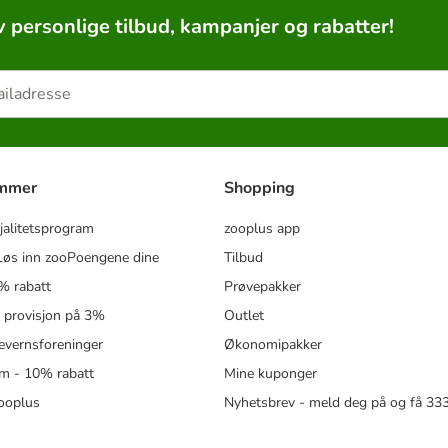
v personlige tilbud, kampanjer og rabatter!
ammer
Shopping
jalitetsprogram
zooplus app
øs inn zooPoengene dine
Tilbud
% rabatt
Prøvepakker
- provisjon på 3%
Outlet
revernsforeninger
Økonomipakker
m - 10% rabatt
Mine kuponger
zooplus
Nyhetsbrev - meld deg på og få 3