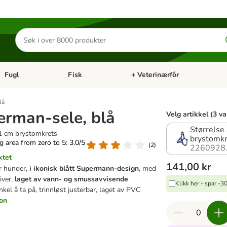
Søk
etter
produkter
Fugl
Fisk
+ Veterinærfôr
Åpne kategorimeny: Små kjæledyr
Åpne kategorimeny: Fugl
Åpne kategorimeny: Fisk
Åp
lå
rman-sele, blå
Velg artikkel (3 va
Størrelse
51 cm brystomkrets
brystomk
ng area from zero to 5: 3.0/5
(
2
)
2260928
ktet
141,00 kr
or hunder,
i ikonisk blått Supermann-design
, med
iver,
laget av vann- og smussavvisende
Klikk her - spar -
enkel å ta på, trinnløst justerbar, laget av PVC
jon