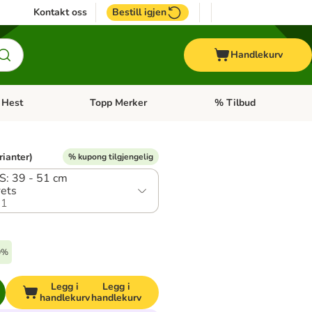
Kontakt oss
Bestill igjen
Handlekurv
Hest
Topp Merker
% Tilbud
ne kategorimeny: + Veterinærfôr
Åpne kategorimeny: Hest
Åpne kategorimeny: Top
rianter)
% kupong tilgjengelig
 S: 39 - 51 cm
rets
.1
30%
Legg i
Legg i
handlekurv
handlekurv