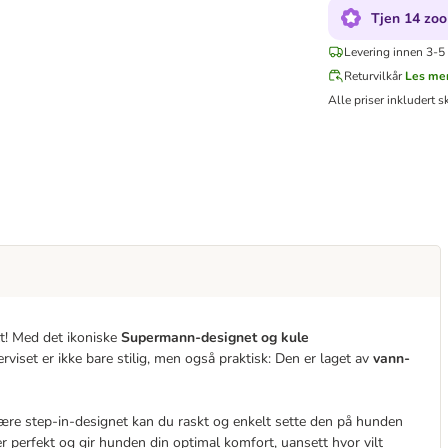
Tjen 14 zoo
Levering innen 3-5 
Returvilkår
Les me
Alle priser inkludert s
t! Med det ikoniske
Supermann-designet og kule
erviset er ikke bare stilig, men også praktisk: Den er laget av
vann-
være step-in-designet kan du raskt og enkelt sette den på hunden
r perfekt og gir hunden din optimal komfort, uansett hvor vilt