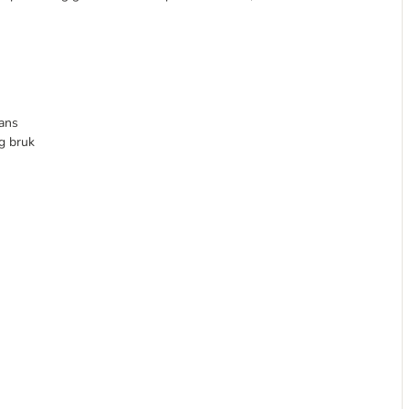
fans
ig bruk