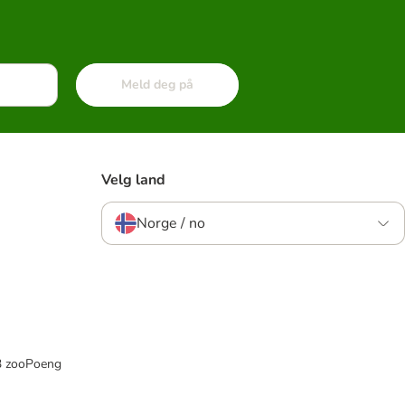
Meld deg på
Velg land
Norge / no
33 zooPoeng