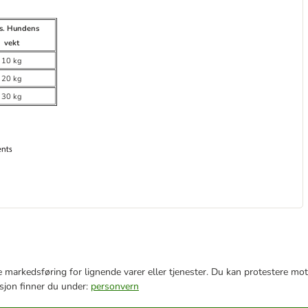
s. Hundens
vekt
10 kg
20 kg
30 kg
e markedsføring for lignende varer eller tjenester. Du kan protestere mot
sjon finner du under:
personvern