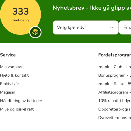
Nyhetsbrev - Ikke gå glipp a
333
zooPoeng
Velg kjæledyr
Service
Fordelsprogr
Min zooplus
zooplus Club - Lo
Hjelp & kontakt
Bonusprogram - L
Fraktvilkår
zooplus Relax - 5
Magasin
Affiliateprogram 
Håndtering av batterier
10% rabatt til dy
Miljø og bærekraft
Oppdretterprogra
Dyrevelferd hos 