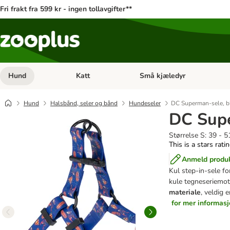
Fri frakt fra 599 kr - ingen tollavgifter**
Hund
Katt
Små kjæledyr
Åpne kategorimeny: Hund
Åpne kategorimeny: Katt
Hund
Halsbånd, seler og bånd
Hundeseler
DC Superman-sele, b
DC Supe
Størrelse S: 39 - 
This is a stars rati
Anmeld produ
Kul step-in-sele f
kule tegneseriemot
materiale
, veldig 
for mer informas