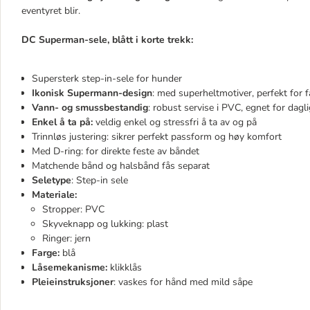
eventyret blir.
DC Superman-sele, blått i korte trekk:
Supersterk step-in-sele for hunder
Ikonisk Supermann-design
: med superheltmotiver, perfekt for 
Vann- og smussbestandig
: robust servise i PVC, egnet for dagl
Enkel å ta på:
veldig enkel og stressfri å ta av og på
Trinnløs justering: sikrer perfekt passform og høy komfort
Med D-ring: for direkte feste av båndet
Matchende bånd og halsbånd fås separat
Seletype
: Step-in sele
Materiale:
Stropper: PVC
Skyveknapp og lukking: plast
Ringer: jern
Farge:
blå
Låsemekanisme:
klikklås
Pleieinstruksjoner
: vaskes for hånd med mild såpe