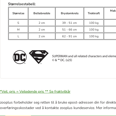
Størrelsestabell:
Mak
Størrelse
Beltebredde
Brystomkrets
Trekkraft
S
2 cm
39 - 51 cm
100 kg
M
2 cm
51 - 66 cm
100 kg
L
2 cm
62 - 91 cm
100 kg
*Veil. pris = Veiledende pris **
Se fraktvilkår
zooplus forbeholder seg retten til å bruke epost-adressen din for direkt
overføringsskostader ved å kontakte zooplus kundeservice. Mer informa