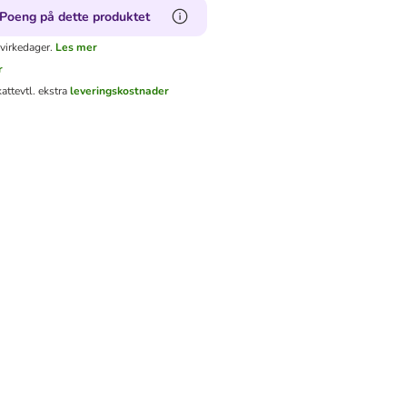
Poeng på dette produktet
virkedager.
Les mer
r
katt
evtl. ekstra
leveringskostnader