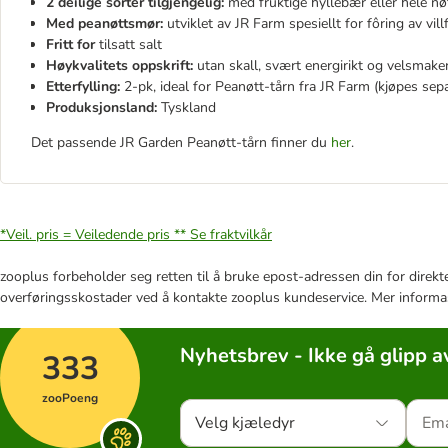
2 deilige sorter tilgjengelig:
med fruktige hyllebær eller hele nø
Med peanøttsmør:
utviklet av JR Farm spesiellt for fôring av vill
Fritt for
tilsatt salt
Høykvalitets oppskrift:
utan skall, svært energirikt og velsmak
Etterfylling:
2-pk, ideal for Peanøtt-tårn fra JR Farm (kjøpes sep
Produksjonsland:
Tyskland
Det passende JR Garden Peanøtt-tårn finner du
her
.
*Veil. pris = Veiledende pris **
Se fraktvilkår
zooplus forbeholder seg retten til å bruke epost-adressen din for direkt
overføringsskostader ved å kontakte zooplus kundeservice. Mer informa
Nyhetsbrev - Ikke gå glipp a
333
zooPoeng
Velg kjæledyr