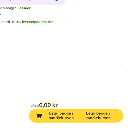
virkedager.
Les mer
r
katt
evtl. ekstra
leveringskostnader
0,00 kr
Totalt
Legg begge i
Legg begge i
handlekurven
handlekurven