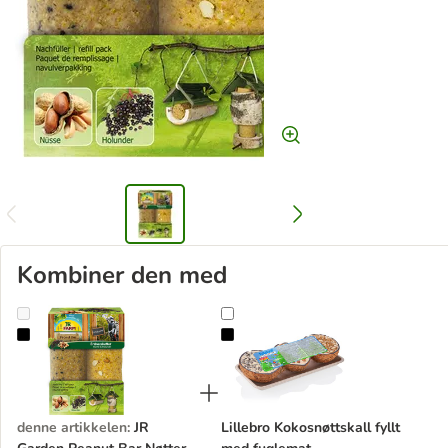
Kombiner den med
JR Garden Peanut Bar Nøtter & Hyllebær
Lillebro Kokosnøttskall fyllt med 
denne artikkelen
:
JR
Lillebro Kokosnøttskall fyllt