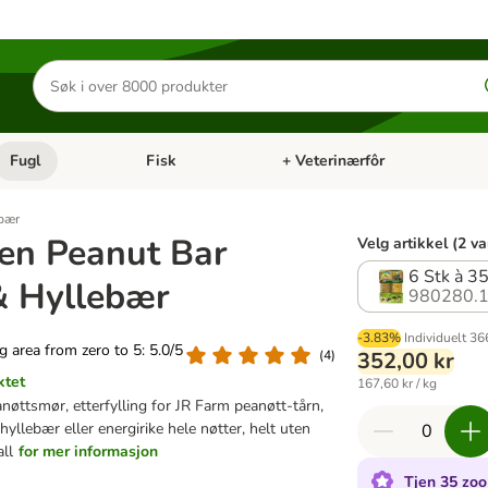
Søk
etter
produkter
Fugl
Fisk
+ Veterinærfôr
Åpne kategorimeny: Små kjæledyr
Åpne kategorimeny: Fugl
Åpne kategorimeny: Fisk
Åp
ebær
en Peanut Bar
Velg artikkel (2 va
6 Stk à 3
& Hyllebær
980280.
-3.83%
Individuelt
36
ng area from zero to 5: 5.0/5
(
4
)
352,00 kr
ktet
167,60 kr / kg
nøttsmør, etterfylling for JR Farm peanøtt-tårn,
hyllebær eller energirike hele nøtter, helt uten
all
for mer informasjon
Tjen 35 zoo