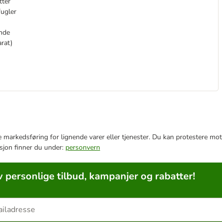
tter
fugler
ende
arat)
e markedsføring for lignende varer eller tjenester. Du kan protestere mot
sjon finner du under:
personvern
v personlige tilbud, kampanjer og rabatter!