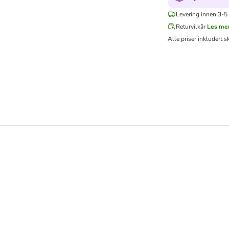
Levering innen 3-5 
Returvilkår
Les me
Alle priser inkludert s
fuglemat