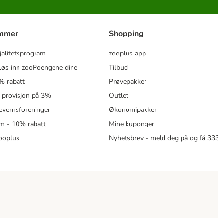
ammer
Shopping
jalitetsprogram
zooplus app
øs inn zooPoengene dine
Tilbud
% rabatt
Prøvepakker
- provisjon på 3%
Outlet
revernsforeninger
Økonomipakker
m - 10% rabatt
Mine kuponger
zooplus
Nyhetsbrev - meld deg på og få 3