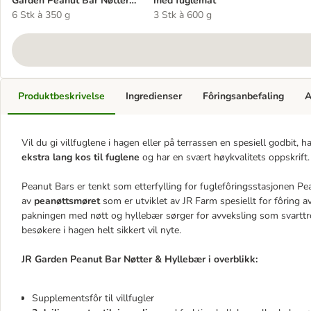
Garden Peanut Bar Nøtter
med fuglemat
& Hyllebær
6 Stk à 350 g
3 Stk à 600 g
Produktbeskrivelse
Ingredienser
Fôringsanbefaling
A
Vil du gi villfuglene i hagen eller på terrassen en spesiell godbit, 
ekstra lang kos til fuglene
og har en svært høykvalitets oppskrift.
Peanut Bars er tenkt som etterfylling for fuglefôringsstasjonen Pe
av
peanøttsmøret
som er utviklet av JR Farm spesiellt for fôring av
pakningen med nøtt og hyllebær sørger for avveksling som svarttr
besøkere i hagen helt sikkert vil nyte.
JR Garden Peanut Bar Nøtter & Hyllebær i overblikk:
Supplementsfôr til villfugler