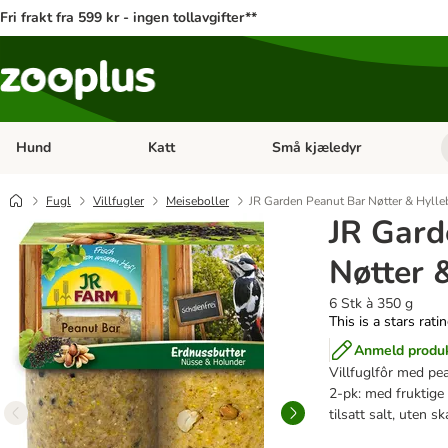
Fri frakt fra 599 kr - ingen tollavgifter**
Hund
Katt
Små kjæledyr
Åpne kategorimeny: Hund
Åpne kategorimeny: Katt
Fugl
Villfugler
Meiseboller
JR Garden Peanut Bar Nøtter & Hyll
JR Gard
Nøtter 
6 Stk à 350 g
This is a stars rati
Anmeld produ
Villfuglfôr med pea
2-pk: med fruktige 
tilsatt salt, uten sk