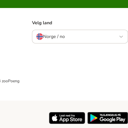
Velg land
Norge / no
33 zooPoeng