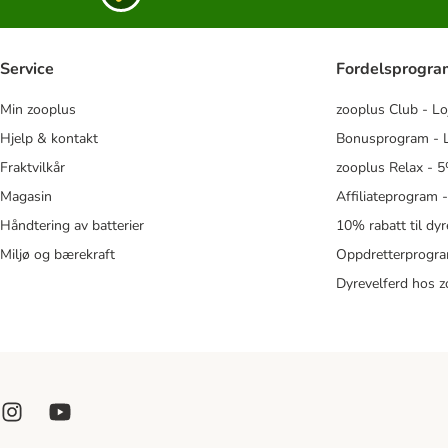
Service
Fordelsprogr
Min zooplus
zooplus Club - Lo
Hjelp & kontakt
Bonusprogram - L
Fraktvilkår
zooplus Relax - 5
Magasin
Affiliateprogram 
Håndtering av batterier
10% rabatt til dy
Miljø og bærekraft
Oppdretterprogra
Dyrevelferd hos 