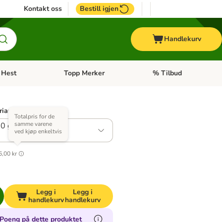
Kontakt oss
Bestill igjen
Handlekurv
Hest
Topp Merker
% Tilbud
ne kategorimeny: + Veterinærfôr
Åpne kategorimeny: Hest
Åpne kategorimeny: Top
rianter)
Totalpris for de
samme varene
50 g
ved kjøp enkeltvis
1
6,00 kr
Legg i
Legg i
handlekurv
handlekurv
Poeng på dette produktet