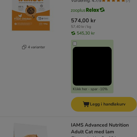
Vurdering: 4.7/5
(
7
)
574,00 kr
57,40 kr / kg
545,30 kr
4 varianter
Klikk her - spar -10%
Legg i handlekurv
IAMS Advanced Nutrition
Adult Cat med lam