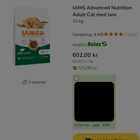
IAMS Advanced Nutrition
Adult Cat med lam
10 kg
Vurdering: 4.4/5
(
151
)
602,00 kr
60,20 kr / kg
571,90 kr
3 varianter
Klikk her - spar -10%