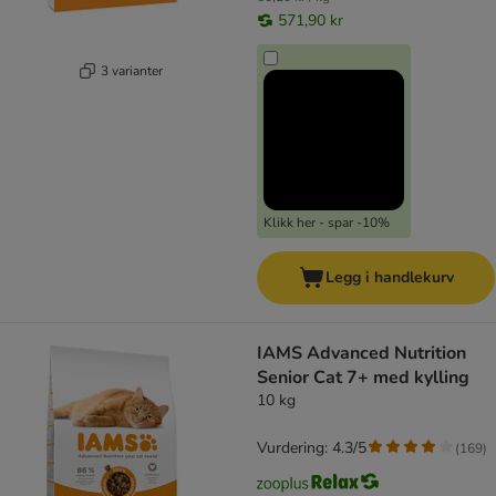
571,90 kr
3 varianter
Klikk her - spar -10%
Legg i handlekurv
IAMS Advanced Nutrition
Senior Cat 7+ med kylling
10 kg
Vurdering: 4.3/5
(
169
)