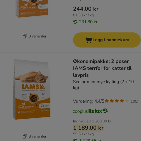
244,00 kr
81,30 kr / kg
231,80 kr
3 varianter
Legg i handlekurv
Økonomipakke: 2 poser
IAMS tørrfor for katter til
lavpris
Senior med mye kylling (2 x 10
kg)
Vurdering: 4.4/5
(
105
)
Individuelt
1 208,00 kr
1 189,00 kr
59,50 kr / kg
8 varianter
1 129,55 kr