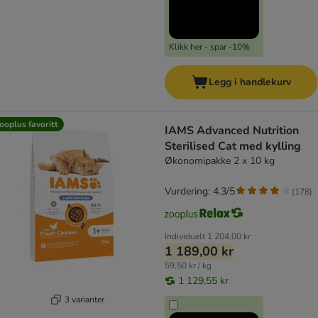
Klikk her - spar -10%
Legg i handlekurv
ooplus favoritt
IAMS Advanced Nutrition
Sterilised Cat med kylling
Økonomipakke 2 x 10 kg
Vurdering: 4.3/5
(
178
)
Individuelt
1 204,00 kr
1 189,00 kr
59,50 kr / kg
1 129,55 kr
3 varianter