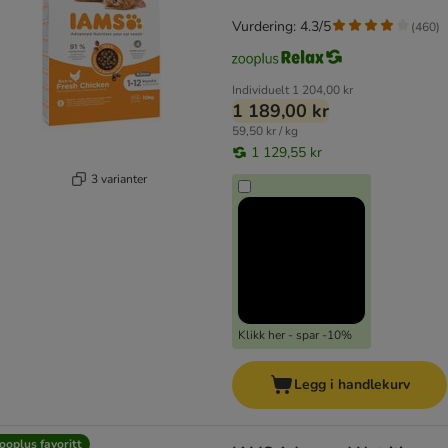
Vurdering: 4.3/5
(
460
)
Individuelt
1 204,00 kr
1 189,00 kr
59,50 kr / kg
1 129,55 kr
3 varianter
Klikk her - spar -10%
Legg i handlekurv
ooplus favoritt