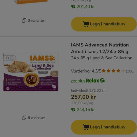
70,70 kr / kg
201,40 kr
3 varianter
Legg i handlekurv
IAMS Advanced Nutrition
Adult i saus 12/24 x 85 g
24 x 85 g Land & Sea Collection
Vurdering: 4.3/5
(
156
)
Individuelt
272,00 kr
257,00 kr
126,00 kr / kg
244,15 kr
6 varianter
Legg i handlekurv