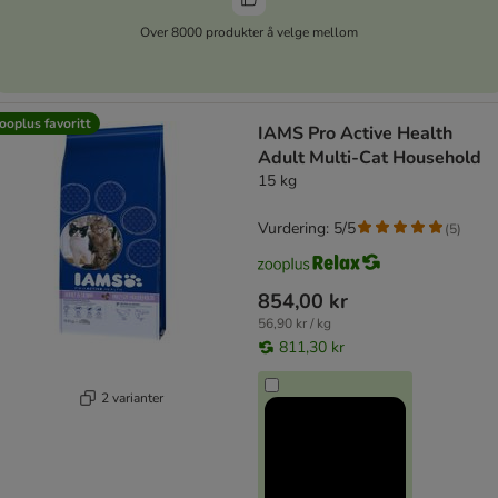
Over 8000 produkter å velge mellom
ooplus favoritt
IAMS Pro Active Health
Adult Multi-Cat Household
15 kg
Vurdering: 5/5
(
5
)
854,00 kr
56,90 kr / kg
811,30 kr
2 varianter