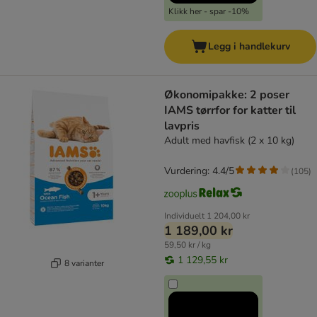
Klikk her - spar -10%
Legg i handlekurv
Økonomipakke: 2 poser
IAMS tørrfor for katter til
lavpris
Adult med havfisk (2 x 10 kg)
Vurdering: 4.4/5
(
105
)
Individuelt
1 204,00 kr
1 189,00 kr
59,50 kr / kg
1 129,55 kr
8 varianter