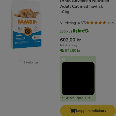
IAMS Advanced Nutrition
Adult Cat med havfisk
10 kg
Vurdering: 4.5/5
(
152
)
602,00 kr
60,20 kr / kg
571,90 kr
3 varianter
Klikk her - spar -10%
Legg i handlekurv