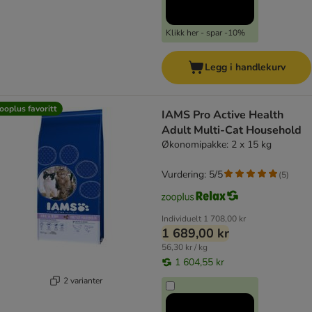
Klikk her - spar -10%
Legg i handlekurv
ooplus favoritt
IAMS Pro Active Health
Adult Multi-Cat Household
Økonomipakke: 2 x 15 kg
Vurdering: 5/5
(
5
)
Individuelt
1 708,00 kr
1 689,00 kr
56,30 kr / kg
1 604,55 kr
2 varianter