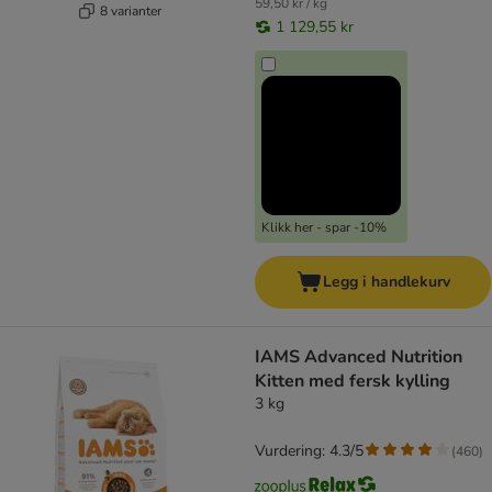
59,50 kr / kg
8 varianter
1 129,55 kr
Klikk her - spar -10%
Legg i handlekurv
IAMS Advanced Nutrition
Kitten med fersk kylling
3 kg
Vurdering: 4.3/5
(
460
)