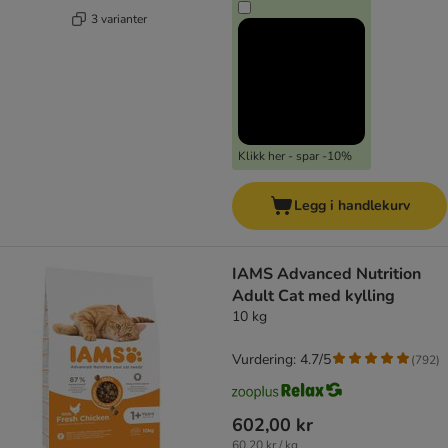
3 varianter
Klikk her - spar -10%
Legg i handlekurv
IAMS Advanced Nutrition
Adult Cat med kylling
10 kg
Vurdering: 4.7/5
(
792
)
602,00 kr
60,20 kr / kg