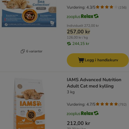
Vurdering: 4.3/5
(
156
)
Individuelt
272,00 kr
257,00 kr
126,00 kr / kg
244,15 kr
6 varianter
Legg i handlekurv
IAMS Advanced Nutrition
Adult Cat med kylling
3 kg
Vurdering: 4.7/5
(
792
)
212,00 kr