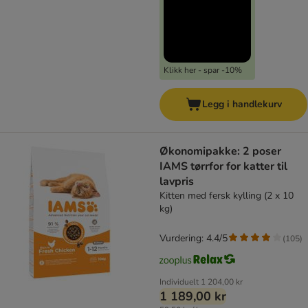
Klikk her - spar -10%
Legg i handlekurv
Økonomipakke: 2 poser
IAMS tørrfor for katter til
lavpris
Kitten med fersk kylling (2 x 10
kg)
Vurdering: 4.4/5
(
105
)
Individuelt
1 204,00 kr
1 189,00 kr