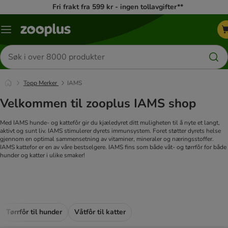
Fri frakt fra 599 kr - ingen tollavgifter**
Katalogmeny
Søk
etter
produkter
Topp Merker
IAMS
Velkommen til zooplus IAMS shop
Med IAMS hunde- og kattefôr gir du kjæledyret ditt muligheten til å nyte et langt,
aktivt og sunt liv. IAMS stimulerer dyrets immunsystem. Foret støtter dyrets helse
gjennom en optimal sammensetning av vitaminer, mineraler og næringsstoffer.
IAMS kattefor er en av våre bestselgere. IAMS fins som både våt- og tørrfôr for både
hunder og katter i ulike smaker!
Tørrfôr til hunder
Våtfôr til katter