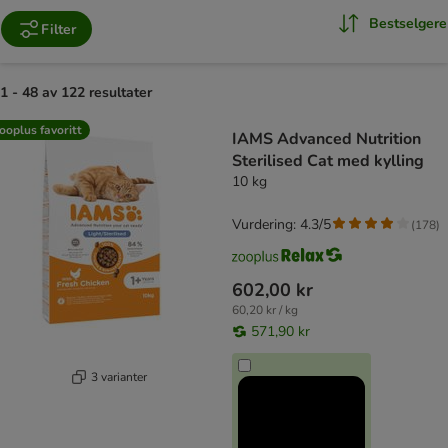
Bestselgere
Filter
1 - 48 av 122 resultater
product items have been changed
ooplus favoritt
IAMS Advanced Nutrition
Sterilised Cat med kylling
10 kg
Vurdering: 4.3/5
(
178
)
602,00 kr
60,20 kr / kg
571,90 kr
3 varianter