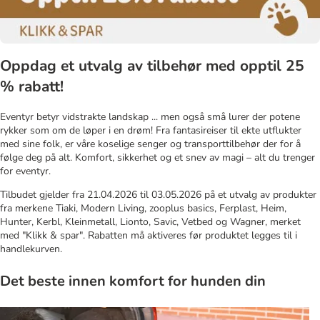
Oppdag et utvalg av tilbehør med opptil 25
% rabatt!
Eventyr betyr vidstrakte landskap ... men også små lurer der potene
rykker som om de løper i en drøm! Fra fantasireiser til ekte utflukter
med sine folk, er våre koselige senger og transporttilbehør der for å
følge deg på alt. Komfort, sikkerhet og et snev av magi – alt du trenger
for eventyr.
Tilbudet gjelder fra 21.04.2026 til 03.05.2026 på et utvalg av produkter
fra merkene Tiaki, Modern Living, zooplus basics, Ferplast, Heim,
Hunter, Kerbl, Kleinmetall, Lionto, Savic, Vetbed og Wagner, merket
med "Klikk & spar". Rabatten må aktiveres før produktet legges til i
handlekurven.
Det beste innen komfort for hunden din