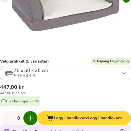
Velg artikkel (5 varianter)
% kupong tilgjengelig
75 x 50 x 25 cm
536548.8
447,00 kr
447,00 kr / piece
Klikk her - spar -30%
Legg i handlekurv
Legg i handlekurv