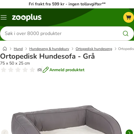
Fri frakt fra 599 kr - ingen tollavgifter**
Katalogmeny
Søk
etter
produkter
Hund
Hundeseng & hundekurv
Ortopedisk hundeseng
Ortopedis
Ortopedisk Hundesofa - Grå
75 x 50 x 25 cm
Anmeld produktet
(
0
)