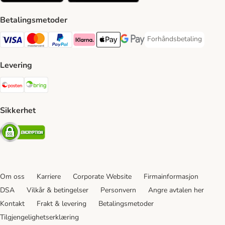
Betalingsmetoder
Forhåndsbetaling
Forhåndsbetaling Paym
Visa Payment Method
Mastercard Payment Method
PayPal Payment Method
Klarna Payment Method
Apple Pay Payment Method
Google Pay Payment Method
Levering
Posten Shipping Method
Bring Shipping Method
Sikkerhet
Security
Om oss
Karriere
Corporate Website
Firmainformasjon
DSA
Vilkår & betingelser
Personvern
Angre avtalen her
Kontakt
Frakt & levering
Betalingsmetoder
Tilgjengelighetserklæring