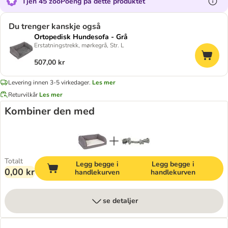
Tjen 45 zooPoeng på dette produktet
Du trenger kanskje også
Ortopedisk Hundesofa - Grå
Erstatningstrekk, mørkegrå, Str. L
507,00 kr
Levering innen 3-5 virkedager.
Les mer
Returvilkår
Les mer
Kombiner den med
Totalt
Legg begge i
Legg begge i
0,00 kr
handlekurven
handlekurven
se detaljer